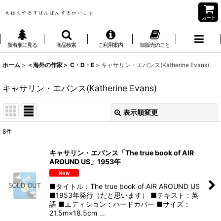
カート
新着順に見る
商品検索
ご利用案内
卸販売のこと
ホーム
>
＜海外の作家＞ C・D・E
>
キャサリン・エバンス(Katherine Evans)
キャサリン・エバンス(Katherine Evans)
表示順変更
閉じる
8
件
表示数
:
キャサリン・エバンス「The true book of AIR
AROUND US」1953年
並び順
:
■タイトル：The true book of AIR AROUND US
絞り込む
■1953年発行（だと思います） ■テキスト：英
語 ■エディション：ハードカバー ■サイズ：
21.5m×18.5cm …