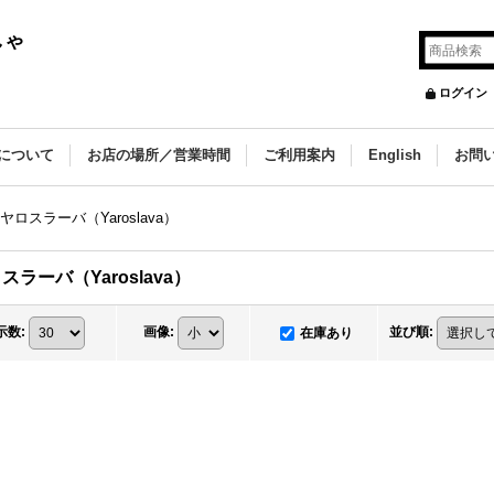
しゃ
ログイン
について
お店の場所／営業時間
ご利用案内
English
お問
ヤロスラーバ（Yaroslava）
スラーバ（Yaroslava）
示数
:
画像
:
並び順
:
在庫あり