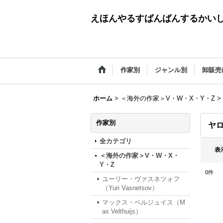
えほんやるすばんばんするかい
作家別
ジャンル別
卸販売
ホーム
>
＜海外の作家＞V・W・X・Y・Z
>
作家別
ヤロ
全カテゴリ
表
＜海外の作家＞V・W・X・
Y・Z
0
件
ユーリー・ヴァスネツォフ
（Yuri Vasnetsov）
マックス・ベルジュイス（M
ax Velthuijs）