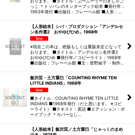
おります。 ■タイトル：ぶーふーうーのきしゃご
っこ ＊トッパンのキンダーブック絵本 ■発行年：
1963年発行 ■出版社：フレーベル館 ■人形：…
【人形絵本】シバ・プロダクション「アンデルセ
ン名作選2 おやゆびひめ」1968年
※現在この本は、絶版もしくは重版未定となって
おります。 ■タイトル：アンデルセン名作選2
おやゆびひめ ■発行年／コピーライト：1968年
■出版社：フレーベル館 ■文：曾野綾子 ・制作…
飯沢匡・土方重巳「COUNTING RHYME TEN
LITTLE INDIANS」1968年
■タイトル：COUNTING RHYME TEN LITTLE
INDIANS ■1968年発行（だと思います。 ※コピ
ーライト） ■テキスト：英語 ■エディション：ボ
ードブック ＊カバーなし…
【人形絵本】飯沢匡／土方重巳「じゃっくのまめ
のき」1974年