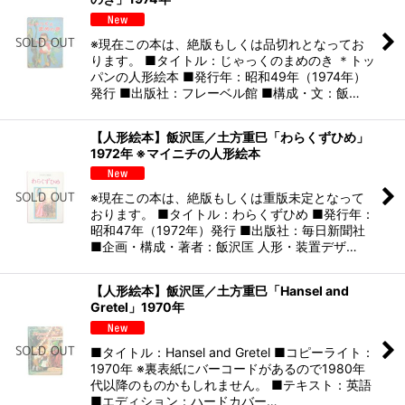
※現在この本は、絶版もしくは品切れとなってお
ります。 ■タイトル：じゃっくのまめのき ＊トッ
パンの人形絵本 ■発行年：昭和49年（1974年）
発行 ■出版社：フレーベル館 ■構成・文：飯…
【人形絵本】飯沢匡／土方重巳「わらくずひめ」
1972年 ※マイニチの人形絵本
※現在この本は、絶版もしくは重版未定となって
おります。 ■タイトル：わらくずひめ ■発行年：
昭和47年（1972年）発行 ■出版社：毎日新聞社
■企画・構成・著者：飯沢匡 人形・装置デザ…
【人形絵本】飯沢匡／土方重巳「Hansel and
Gretel」1970年
■タイトル：Hansel and Gretel ■コピーライト：
1970年 ※裏表紙にバーコードがあるので1980年
代以降のものかもしれません。 ■テキスト：英語
■エディション：ハードカバー…