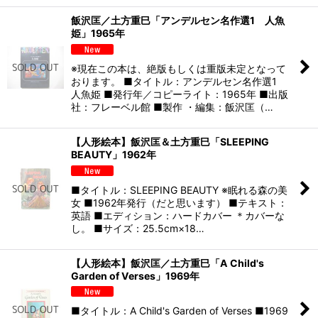
飯沢匡／土方重巳「アンデルセン名作選1 人魚
姫」1965年
※現在この本は、絶版もしくは重版未定となって
おります。 ■タイトル：アンデルセン名作選1
人魚姫 ■発行年／コピーライト：1965年 ■出版
社：フレーベル館 ■製作 ・編集：飯沢匡（…
【人形絵本】飯沢匡＆土方重巳「SLEEPING
BEAUTY」1962年
■タイトル：SLEEPING BEAUTY ※眠れる森の美
女 ■1962年発行（だと思います） ■テキスト：
英語 ■エディション：ハードカバー ＊カバーな
し。 ■サイズ：25.5cm×18…
【人形絵本】飯沢匡／土方重巳「A Child's
Garden of Verses」1969年
■タイトル：A Child's Garden of Verses ■1969