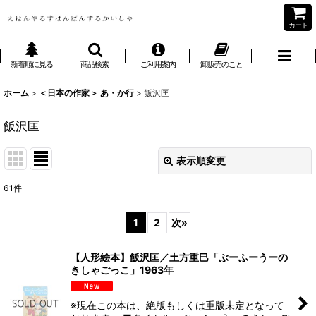
カート
新着順に見る
商品検索
ご利用案内
卸販売のこと
ホーム
>
＜日本の作家＞ あ・か行
>
飯沢匡
飯沢匡
表示順変更
閉じる
61
件
表示数
:
1
2
次
»
並び順
:
【人形絵本】飯沢匡／土方重巳「ぶーふーうーの
きしゃごっこ」1963年
絞り込む
※現在この本は、絶版もしくは重版未定となって