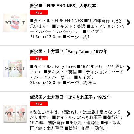
飯沢匡「FIRE ENGINES」人形絵本
■タイトル：FIRE ENGINES ■1971年発行（だと
思います） ■テキスト：英語 ■エディション：ハ
ードカバー ＊カバーなし。 ■サイズ：
21.5cm×13.0cm ■ページ：約1…
飯沢匡・土方重巳「Fairy Tales」1977年
■タイトル：Fairy Tales ■1977年発行（だと思い
ます） ■テキスト：英語 ■エディション：ハード
カバー ＊カバーなし。 ■サイズ：
21.5cm×13.0cm ■ページ：約96…
飯沢匡／土方重巳「ぼろきれ王子」1972年
※現在この本は、絶版もしくは重版未定となって
おります。 ■タイトル：ぼろきれ王子 ■発行年：
1972年 初版発行 ■出版社：理論社 ■作：飯沢
匡／絵：土方重巳 ■状態：並品 ・函付…