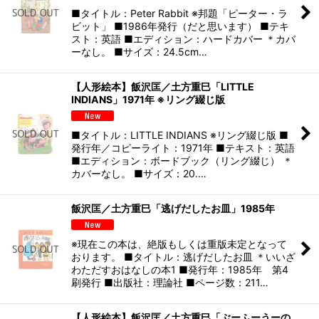
■タイトル：Peter Rabbit ※邦題「ピーター・ラ
ビット」 ■1986年発行（だと思います） ■テキ
スト：英語 ■エディション：ハードカバー ＊カバ
ーなし。 ■サイズ：24.5cm…
【人形絵本】飯沢匡／土方重巳「LITTLE
INDIANS」1971年 ※リング綴じ版
■タイトル：LITTLE INDIANS ※リング綴じ版 ■
発行年／コピーライト：1971年 ■テキスト：英語
■エディション：ボードブック（リング綴じ） ＊
カバーなし。 ■サイズ：20.…
飯沢匡／土方重巳「逃げだしたお皿」1985年
※現在この本は、絶版もしくは重版未定となって
おります。 ■タイトル：逃げだしたお皿 ＊いいざ
わただすおはなしの本1 ■発行年：1985年 第4
刷発行 ■出版社：理論社 ■ページ数：211…
【人形絵本】飯沢匡／土方重巳「ぶーふーうーの