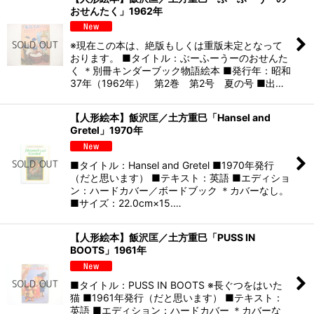
おせんたく」1962年
※現在この本は、絶版もしくは重版未定となって
おります。 ■タイトル：ぶーふーうーのおせんた
く ＊別冊キンダーブック物語絵本 ■発行年：昭和
37年（1962年） 第2巻 第2号 夏の号 ■出…
【人形絵本】飯沢匡／土方重巳「Hansel and
Gretel」1970年
■タイトル：Hansel and Gretel ■1970年発行
（だと思います） ■テキスト：英語 ■エディショ
ン：ハードカバー／ボードブック ＊カバーなし。
■サイズ：22.0cm×15.…
【人形絵本】飯沢匡／土方重巳「PUSS IN
BOOTS」1961年
■タイトル：PUSS IN BOOTS ※長ぐつをはいた
猫 ■1961年発行（だと思います） ■テキスト：
英語 ■エディション：ハードカバー ＊カバーな