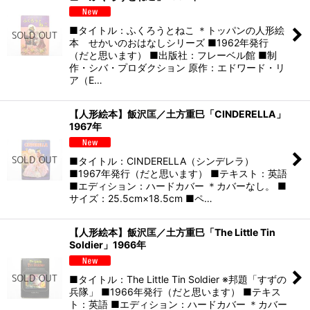
■タイトル：ふくろうとねこ ＊トッパンの人形絵
本 せかいのおはなしシリーズ ■1962年発行
（だと思います） ■出版社：フレーベル館 ■制
作・シバ・プロダクション 原作：エドワード・リ
ア（E…
【人形絵本】飯沢匡／土方重巳「CINDERELLA」
1967年
■タイトル：CINDERELLA（シンデレラ）
■1967年発行（だと思います） ■テキスト：英語
■エディション：ハードカバー ＊カバーなし。 ■
サイズ：25.5cm×18.5cm ■ペ…
【人形絵本】飯沢匡／土方重巳「The Little Tin
Soldier」1966年
■タイトル：The Little Tin Soldier ※邦題「すずの
兵隊」 ■1966年発行（だと思います） ■テキス
ト：英語 ■エディション：ハードカバー ＊カバー