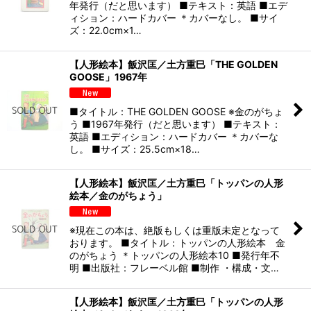
年発行（だと思います） ■テキスト：英語 ■エデ
ィション：ハードカバー ＊カバーなし。 ■サイ
ズ：22.0cm×1…
【人形絵本】飯沢匡／土方重巳「THE GOLDEN
GOOSE」1967年
■タイトル：THE GOLDEN GOOSE ※金のがちょ
う ■1967年発行（だと思います） ■テキスト：
英語 ■エディション：ハードカバー ＊カバーな
し。 ■サイズ：25.5cm×18…
【人形絵本】飯沢匡／土方重巳「トッパンの人形
絵本／金のがちょう」
※現在この本は、絶版もしくは重版未定となって
おります。 ■タイトル：トッパンの人形絵本 金
のがちょう ＊トッパンの人形絵本10 ■発行年不
明 ■出版社：フレーベル館 ■制作 ・構成・文…
【人形絵本】飯沢匡／土方重巳「トッパンの人形