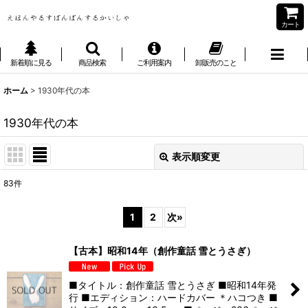
カート
新着順に見る
商品検索
ご利用案内
卸販売のこと
ホーム
>
1930年代の本
1930年代の本
表示順変更
閉じる
83
件
表示数
:
1
2
次
»
並び順
:
【古本】昭和14年（創作童話 雪とうさぎ）
絞り込む
■タイトル：創作童話 雪とうさぎ ■昭和14年発
行 ■エディション：ハードカバー ＊ハコつき ■