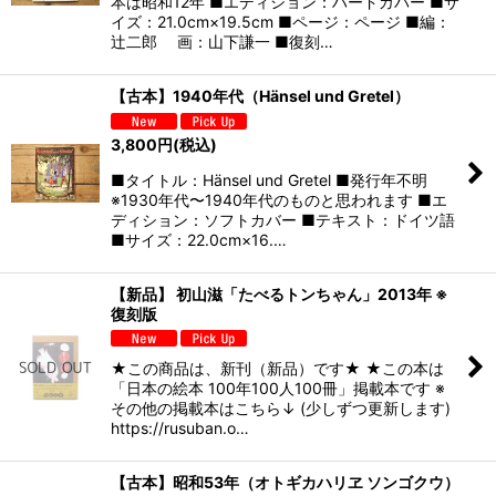
本は昭和12年 ■エディション：ハードカバー ■サ
イズ：21.0cm×19.5cm ■ページ：ページ ■編：
辻二郎 画：山下謙一 ■復刻…
【古本】1940年代（Hänsel und Gretel）
3,800
円
(税込)
■タイトル：Hänsel und Gretel ■発行年不明
※1930年代〜1940年代のものと思われます ■エ
ディション：ソフトカバー ■テキスト：ドイツ語
■サイズ：22.0cm×16.…
【新品】 初山滋「たべるトンちゃん」2013年 ※
復刻版
★この商品は、新刊（新品）です★ ★この本は
「日本の絵本 100年100人100冊」掲載本です ※
その他の掲載本はこちら↓ (少しずつ更新します)
https://rusuban.o…
【古本】昭和53年（オトギカハリヱ ソンゴクウ）