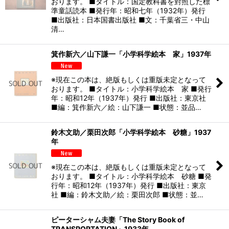
おります。 ■タイトル：国定教科書を對照した標
準童話読本 ■発行年：昭和七年（1932年）発行
■出版社：日本国書出版社 ■文：千葉省三・中山
清…
箕作新六／山下謙一「小学科学絵本 家」1937年
※現在この本は、絶版もしくは重版未定となって
おります。 ■タイトル：小学科学絵本 家 ■発行
年：昭和12年（1937年）発行 ■出版社：東京社
■編：箕作新六／絵：山下謙一 ■状態：並品…
鈴木文助／栗田次郎「小学科学絵本 砂糖」1937
年
※現在この本は、絶版もしくは重版未定となって
おります。 ■タイトル：小学科学絵本 砂糖 ■発
行年：昭和12年（1937年）発行 ■出版社：東京
社 ■編：鈴木文助／絵：栗田次郎 ■状態：並…
ピーターシャム夫妻「The Story Book of
TRANSPORTATION」1933年