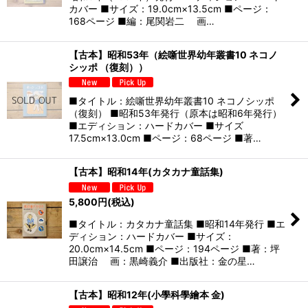
カバー ■サイズ：19.0cm×13.5cm ■ページ：
168ページ ■編：尾関岩二 画…
【古本】昭和53年（絵噺世界幼年叢書10 ネコノ
シッポ （復刻））
■タイトル：絵噺世界幼年叢書10 ネコノシッポ
（復刻） ■昭和53年発行（原本は昭和6年発行）
■エディション：ハードカバー ■サイズ
17.5cm×13.0cm ■ページ：68ページ ■著…
【古本】昭和14年(カタカナ童話集)
5,800
円
(税込)
■タイトル：カタカナ童話集 ■昭和14年発行 ■エ
ディション：ハードカバー ■サイズ：
20.0cm×14.5cm ■ページ：194ページ ■著：坪
田譲治 画：黒崎義介 ■出版社：金の星…
【古本】昭和12年(小學科學繪本 金)