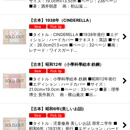
サイズ：19.0cm×13.5cm ■ページ：236ページ
■著：酒井朝彦 画：初山滋 …
【古本】1938年（CINDERELLA）
■タイトル：CINDERELLA ■1938年発行 ■エデ
ィション：ハードカバー ■テキスト：英語 ■サイ
ズ：26.0cm21.5×cm ■ページ：32ページ ■画：
レナード・ワイスガード…
【古本】昭和12年（小學科學絵本 鉄鋼）
■タイトル：小學科學絵本 鉄鋼 ■昭和12年発行
■エディション：ハードカバー ■サイズ：
21.0cm×19.0cm ■ページ：33ページ ■著：理學
博士 箕作新六 画：横山薫次 ■出…
【古本】昭和6年(美しいお話)
■タイトル：児童修身 美しいお話 尋常ニ学年 ■
昭和6年（1931年）発行 ■エディション：ハード