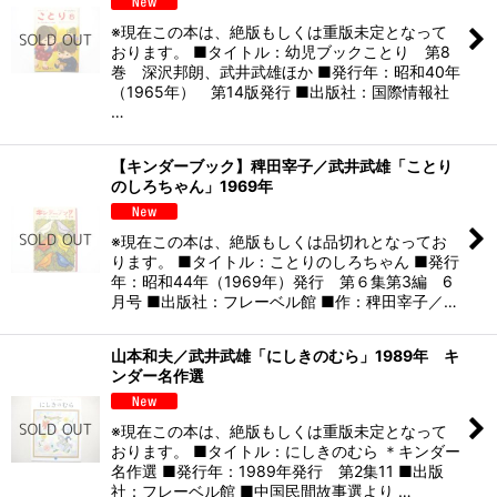
※現在この本は、絶版もしくは重版未定となって
おります。 ■タイトル：幼児ブックことり 第8
巻 深沢邦朗、武井武雄ほか ■発行年：昭和40年
（1965年） 第14版発行 ■出版社：国際情報社
…
【キンダーブック】稗田宰子／武井武雄「ことり
のしろちゃん」1969年
※現在この本は、絶版もしくは品切れとなってお
ります。 ■タイトル：ことりのしろちゃん ■発行
年：昭和44年（1969年）発行 第６集第3編 6
月号 ■出版社：フレーベル館 ■作：稗田宰子／…
山本和夫／武井武雄「にしきのむら」1989年 キ
ンダー名作選
※現在この本は、絶版もしくは重版未定となって
おります。 ■タイトル：にしきのむら ＊キンダー
名作選 ■発行年：1989年発行 第2集11 ■出版
社：フレーベル館 ■中国民間故事選より …