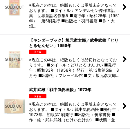
※現在この本は、絶版もしくは重版未定となって
おります。 ■タイトル：アンデルセン傑作童話
集 世界童話名作集5 ■発行年：昭和26年（1951
年） 第5刷発行 ■出版社：羽田書店 ■作：大
畑…
【キンダーブック】坂元彦太郎／武井武雄「どり
とるせんせい」1958年
※現在この本は、絶版もしくは品切れとなってお
ります。 ■タイトル：どりとるせんせい ■発行
年：昭和33年（1958年）発行 第13集第5編 8
月号 ■出版社：フレーベル館 ■文：坂元彦太郎…
武井武雄「戦中気侭画帳」1973年
※現在この本は、絶版もしくは重版未定となって
おります。 ■タイトル：戦中気侭画帳 ■発行年：
1973年 初版第1刷発行 ■出版社：筑摩書房 ■
作・絵：武井武雄（たけいたけお） ■状態：並…