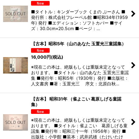
■タイトル：キンダーブック くまの ぷーさん ■
発行所：株式会社フレーベル館 ■昭和34年(1959
年) 発行 ■エディション：ソフトカバー ■サイ
ズ：30.0cm×20.5cm ■ページ：…
【古本】昭和5年（山のあなた 玉置光三童謡集）
16,000
円
(税込)
※現在この本は、絶版もしくは重版未定となって
おります。 ■タイトル：山のあなた 玉置光三童謡
集 ■発行年：昭和5年（1930年）発行 ■出版社：
人文書房 ■著：玉置光三 序文：北原白秋…
【古本】 昭和31年 （雀よこい 葛原しげる童謡
集）
※現在この本は、絶版もしくは重版未定となって
おります。 ■タイトル：雀よこい 葛原しげる童
謡集 ■発行年：昭和三十一年（1956年）発行 ■
出版社：小学館 ■装本：武井武雄（たけいたけ