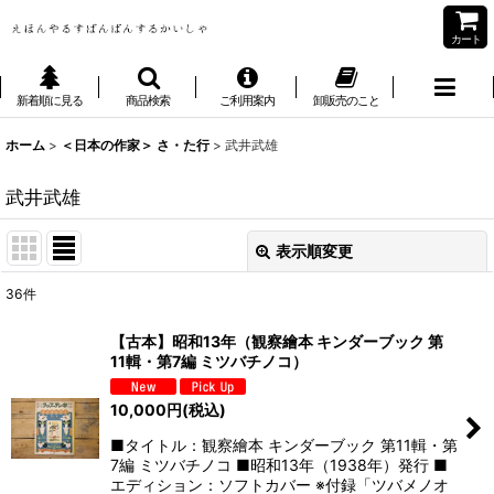
カート
新着順に見る
商品検索
ご利用案内
卸販売のこと
ホーム
>
＜日本の作家＞ さ・た行
>
武井武雄
武井武雄
表示順変更
閉じる
36
件
表示数
:
【古本】昭和13年（観察繪本 キンダーブック 第
11輯・第7編 ミツバチノコ）
並び順
:
10,000
円
(税込)
絞り込む
■タイトル：観察繪本 キンダーブック 第11輯・第
7編 ミツバチノコ ■昭和13年（1938年）発行 ■
エディション：ソフトカバー ※付録「ツバメノオ