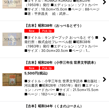
■タイトル：ROMAJI KURASU ■昭和25年
（1950年）発行 ■エディション：ソフトカバー
■サイズ：18.0cm×15.0cm ■ページ：88ページ
■著：平井昌夫 絵：武井…
【古本】昭和38年（おっぺるとぞう）
■タイトル：キンダーブック おっぺると ぞう ■
発行所：株式会社フレーベル館 ■昭和38年
（1963年）発行 ■エディション：ソフトカバー
■サイズ：30.0cm×20.5cm ■ページ：1…
【古本】昭和26年（小学三年生 世界文学読本）
5,500
円
(税込)
■タイトル：小学三年生 世界文学読本 ■出版社：
河出書房 ■昭和26年（1951年）発行 ■エディシ
ョン：ハードカバー ■サイズ：21.5cm×15.5cm
■ページ：182ページ ■編：…
【古本】昭和34年（くまのぷーさん）