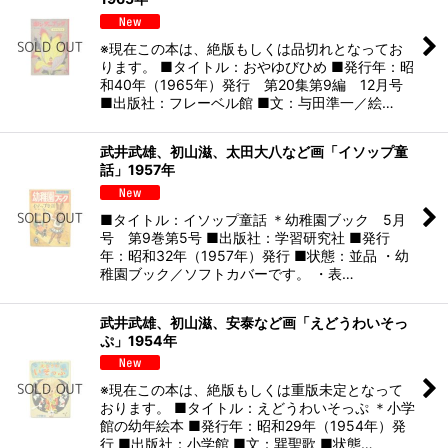
※現在この本は、絶版もしくは品切れとなってお
ります。 ■タイトル：おやゆびひめ ■発行年：昭
和40年（1965年）発行 第20集第9編 12月号
■出版社：フレーベル館 ■文：与田準一／絵…
武井武雄、初山滋、太田大八など画「イソップ童
話」1957年
■タイトル：イソップ童話 ＊幼稚園ブック 5月
号 第9巻第5号 ■出版社：学習研究社 ■発行
年：昭和32年（1957年）発行 ■状態：並品 ・幼
稚園ブック／ソフトカバーです。 ・表…
武井武雄、初山滋、安泰など画「えどうわいそっ
ぷ」1954年
※現在この本は、絶版もしくは重版未定となって
おります。 ■タイトル：えどうわいそっぷ ＊小学
館の幼年絵本 ■発行年：昭和29年（1954年）発
行 ■出版社：小学館 ■文：巽聖歌 ■状態…