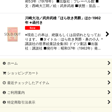
和53年（1978年） ■出版社：フレーベル館 ■
文：西崎大三郎／絵：武井武雄 ■状態：並品 …
川崎大冶／武井武雄「ほら吹き男爵」ほか 1962
年 ※函付き
※現在この本は、絶版もしくは品切れとなってお
ります。 ■タイトル：ほら吹き男爵・鼻の小人 ＊
講談社の世界絵童話全集(6) ドイツ童話 ■出版
社：講談社 ■発行年：昭和37年（1962年）発…
ホーム
ショッピングカート
最近チェックしたアイテム
ご利用案内
特定商取引法表示