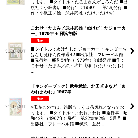
ります。 ■タイトル：だるまさんがころんだ ■出
版社：小峰書店 ■発行年：1980年 第1刷発行 ■
作：小沢正／絵：武井武雄（たけいたけお） …
こわせ・たまみ／武井武雄「ぬけだしたジョーカ
ー」1979年 ※旧版/初版
■タイトル：ぬけだしたジョーカー ＊キンダーお
はなしえほん傑作選42 ■出版社：フレーベル館
■発行年：昭和54年（1979年）初版発行 ■作：
こわせ・たまみ／絵：武井武雄（たけいたけお）
…
【キンダーブック】武井武雄、北田卓史など「ま
われまわれ」1967年
※現在この本は、絶版もしくは品切れとなってお
ります。 ■タイトル：まわれまわれ ■発行年：昭
和42年（1967年）発行 第22集第2編 5月号 ■
出版社：フレーベル館 ■状態：並品 …