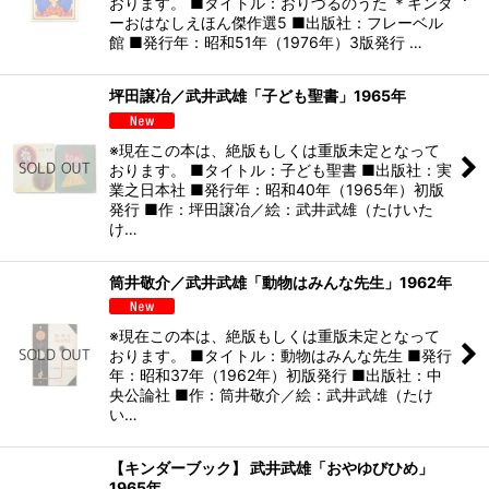
おります。 ■タイトル：おりづるのうた ＊キンダ
ーおはなしえほん傑作選5 ■出版社：フレーベル
館 ■発行年：昭和51年（1976年）3版発行 …
坪田譲冶／武井武雄「子ども聖書」1965年
※現在この本は、絶版もしくは重版未定となって
おります。 ■タイトル：子ども聖書 ■出版社：実
業之日本社 ■発行年：昭和40年（1965年）初版
発行 ■作：坪田譲冶／絵：武井武雄（たけいた
け…
筒井敬介／武井武雄「動物はみんな先生」1962年
※現在この本は、絶版もしくは重版未定となって
おります。 ■タイトル：動物はみんな先生 ■発行
年：昭和37年（1962年）初版発行 ■出版社：中
央公論社 ■作：筒井敬介／絵：武井武雄（たけ
い…
【キンダーブック】 武井武雄「おやゆびひめ」
1965年