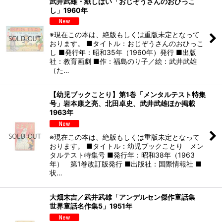
武井武雄・紙しばい「おじぞうさんのおひっこ
し」1960年
※現在この本は、絶版もしくは重版未定となって
おります。 ■タイトル：おじぞうさんのおひっこ
し ■発行年：昭和35年（1960年）発行 ■出版
社：教育画劇 ■作：福島のり子／絵：武井武雄
（た…
【幼児ブックことり】第1巻「メンタルテスト特集
号」岩本康之亮、北田卓史、武井武雄ほか掲載
1963年
※現在この本は、絶版もしくは重版未定となって
おります。 ■タイトル：幼児ブックことり メン
タルテスト特集号 ■発行年：昭和38年（1963
年） 第1巻改訂版発行 ■出版社：国際情報社 ■
状…
大畑末吉／武井武雄「アンデルセン傑作童話集
世界童話名作集5」1951年