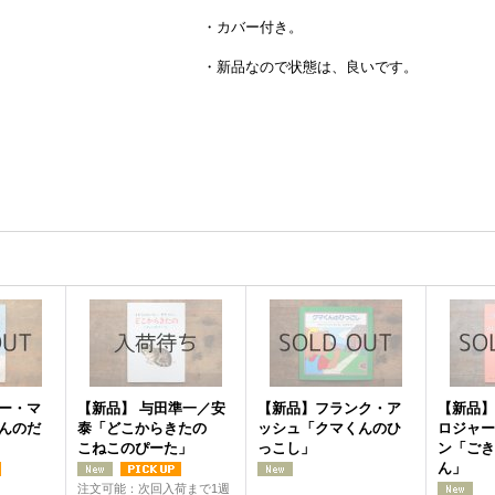
・カバー付き。
・新品なので状態は、良いです。
新着2005022
ー・マ
【新品】 与田準一／安
【新品】フランク・ア
【新品】
んのだ
泰「どこからきたの
ッシュ「クマくんのひ
ロジャー
こねこのぴーた」
っこし」
ン「ごき
ん」
注文可能：次回入荷まで1週