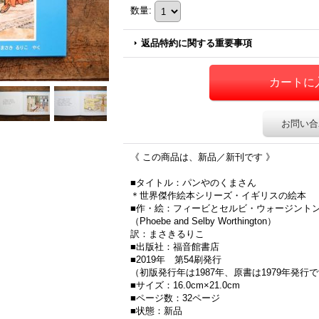
数量
:
返品特約に関する重要事項
お問い合
《 この商品は、新品／新刊です 》
■タイトル：パンやのくまさん
＊世界傑作絵本シリーズ・イギリスの絵本
■作・絵：フィービとセルビ・ウォージント
（Phoebe and Selby Worthington）
訳：まさきるりこ
■出版社：福音館書店
■2019年 第54刷発行
（初版発行年は1987年、原書は1979年発行
■サイズ：16.0cm×21.0cm
■ページ数：32ページ
■状態：新品