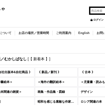
しゃ
ログイン
について
お店の場所／営業時間
ご利用案内
English
お問
話／むかしばなし
[
【 新着本 】
]
自社出版本&自社商品 》
《 新品／新刊 》
《 古本 》
洋書絵本＞
＜海外の翻訳絵本＞
＜児童書・読みも
絵本関連の雑貨＞
画集・作品集・図録
デザイン
刷
昭和を感じる素敵な作家たち
ロシア関連の本