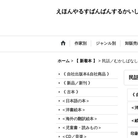
えほんやるすばんばんするかい
作家別
ジャンル別
卸販売
ホーム
>
【 新着本 】
>
民話／むかしばなし
《 自社出版本&自社商品 》
民
《 新品／新刊 》
《 古本 》
《 
＜日本語の本＞
＜
＜洋書絵本＞
＜海外の翻訳絵本＞
＜
＜児童書・読みもの＞
印
＜CD／音楽＞