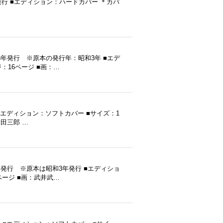
960年発行 ■エディション：ハードカバー ＊カバ
）
3年発行 ※原本の発行年：昭和3年 ■エデ
ジ：16ページ ■画：…
行 ■エディション：ソフトカバー ■サイズ：1
山田三郎 …
年発行 ※原本は昭和3年発行 ■エディショ
6ページ ■画：武井武…