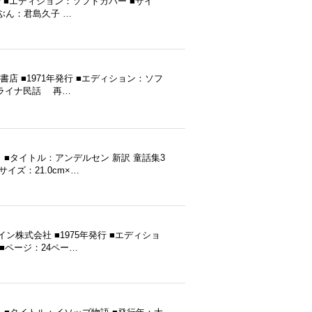
 ■エディション：ソフトカバー ■サイ
雄 ぶん：君島久子 …
店 ■1971年発行 ■エディション：ソフ
ウクライナ民話 再…
■タイトル：アンデルセン 新訳 童話集3
イズ：21.0cm×…
株式会社 ■1975年発行 ■エディショ
 ■ページ：24ペー…