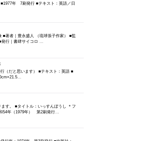
無芳一の話 ■1977年 7刷発行 ■テキスト：英語／日
 ■著者｜豊永盛人 （琉球張子作家） ■監
■発行｜書肆サイコロ …
本
6年発行（だと思います） ■テキスト：英語 ■
m×21.5…
ります。 ■タイトル：いっすんぼうし ＊フ
54年（1979年） 第2刷発行…