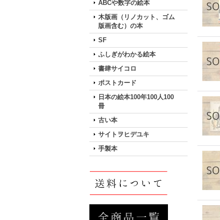
ABCや数字の絵本
木版画（リノカット、ゴム
版画含む）の本
SF
ふしぎがわかる絵本
書肆サイコロ
ポストカード
日本の絵本100年100人100
冊
古い本
サイトヲヒデユキ
手製本