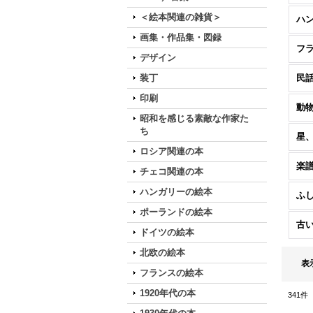
＜絵本関連の雑貨＞
ハ
画集・作品集・図録
フ
デザイン
装丁
民
印刷
動
昭和を感じる素敵な作家た
ち
星
ロシア関連の本
楽
チェコ関連の本
ハンガリーの絵本
ふ
ポーランドの絵本
古
ドイツの絵本
北欧の絵本
表
フランスの絵本
1920年代の本
341
件