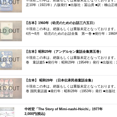
※現在この本は、絶版もしくは重版未定となっております。 
正10年（1921年）八版発行 ■出版社：冨山房 ■訳：楠
【古本】1960年（幼児のためのお話三六五日）
※現在この本は、絶版もしくは重版未定となっております。
4月〜8月 幼児のためのお話全集 第一巻 ■発行年：1960
【古本】昭和29年（アンデルセン童話全集第五巻）
※現在この本は、絶版もしくは重版未定となっております。
巻 童話篇5 ■発行年：昭和29年（1954年）発行 ■出版
【古本】 昭和28年 （日本伝承民俗童話全集）
※現在この本は、絶版もしくは重版未定となっております。
巻 国民童話篇 ■発行年：昭和28年（1953年）発行 ■出版
中村宏「The Story of Mimi-nashi-Hoichi」1977年
2,000円
(税込)