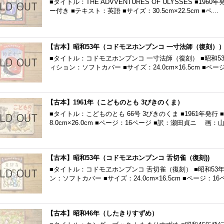
■タイトル：THE ADVVENTURES OF ULYSSES ■1
ー付き ■テキスト：英語 ■サイズ：30.5cm×22.5cm ■ペ…
【古本】昭和53年（コドモヱホンブンコ 一寸法師（復刻）
■タイトル：コドモヱホンブンコ 一寸法師（復刻） ■昭和5
ィション：ソフトカバー ■サイズ：24.0cm×16.5cm ■ペー
【古本】1961年（こどものとも 3びきのくま）
■タイトル：こどものとも 66号 3びきのくま ■1961年発
8.0cm×26.0cm ■ページ：16ページ ■訳：瀬田貞ニ 画：
【古本】昭和53年（コドモヱホンブンコ 舌切雀（復刻))
■タイトル：コドモヱホンブンコ 舌切雀（復刻） ■昭和53
ン：ソフトカバー ■サイズ：24.0cm×16.5cm ■ページ：1
【古本】昭和46年（したきりすずめ）