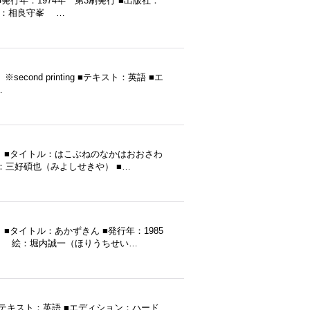
発行年：1974年 第3刷発行 ■出版社：
 訳：相良守峯 …
second printing ■テキスト：英語 ■エ
…
 ■タイトル：はこぶねのなかはおおさわ
絵：三好碩也（みよしせきや） ■…
タイトル：あかずきん ■発行年：1985
三 絵：堀内誠一（ほりうちせい…
） ■テキスト：英語 ■エディション：ハード