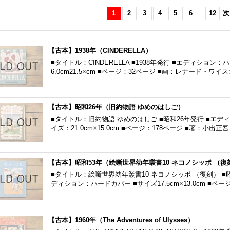
1
2
3
4
5
6
...
12
次
【古本】1938年（CINDERELLA）
■タイトル：CINDERELLA ■1938年発行 ■エディション
6.0cm21.5×cm ■ページ：32ページ ■画：レナード・ワイ
【古本】昭和26年（旧約物語 ゆめのはしご）
■タイトル：旧約物語 ゆめのはしご ■昭和26年発行 ■エデ
イズ：21.0cm×15.0cm ■ページ：178ページ ■著：小出
【古本】昭和53年（絵噺世界幼年叢書10 ネコノシッポ （復
■タイトル：絵噺世界幼年叢書10 ネコノシッポ （復刻） ■
ディション：ハードカバー ■サイズ17.5cm×13.0cm ■ペー
【古本】1960年（The Adventures of Ulysses）