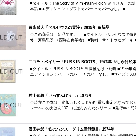
■タイトル：The Story of Mimi-nashi-Hoichi ※耳
本語 ■エディション：ソフトカバー ＊カバーなし。 ■…
豊永盛人「ペルセウスの冒険」2019年 ※新品
※この商品は、新品です。 — ■タイトル｜ペルセウスの冒険
修｜河島思朗 （西洋古典学者） ■装幀｜サイトヲヒデユキ 
ニコラ・ベイリー「PUSS IN BOOTS」1976年 ※しかけ絵
■タイトル：PUSS IN BOOTS ※長靴をはいた猫 ■197
エディション：ハードカバー ＊カバーなし。 ■サイズ：30.0c
村山知義「いっすんぼうし」1979年
※現在この本は、絶版もしくは1979年重版未定となってお
レーベルのえほん107 にほんみんわシリーズ ■発行年：昭和
茂田井武「鉄のハンス グリム童話選II」1974年