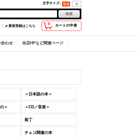
文字サイズ
:
0
カートの中身
新規登録はこちら
い合わせ
当店HPなど関連ページ
＜日本語の本＞
の＞
＜CD／音楽＞
装丁
チェコ関連の本