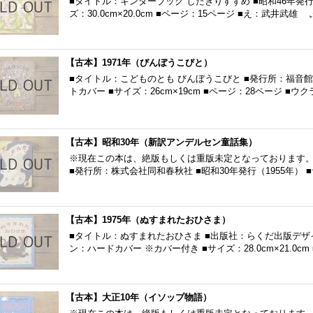
■タイトル：キンダーブック したきりすずめ ■昭和46年発行
ズ：30.0cm×20.0cm ■ページ：15ページ ■え：武井武
【古本】1971年（びんぼうこびと）
■タイトル：こどものとも びんぼうこびと ■発行所：福音館書
トカバー ■サイズ：26cm×19cm ■ページ：28ページ ■
【古本】昭和30年（新訳アンデルセン童話集）
※現在この本は、絶版もしくは重版未定となっております。 
■発行所：株式会社同和春秋社 ■昭和30年発行（1955年） ■サ
【古本】1975年（ぬすまれたおひさま）
■タイトル：ぬすまれたおひさま ■出版社：らくだ出版デザイン
ン：ハードカバー ※カバー付き ■サイズ：28.0cm×21.0cm
【古本】大正10年（イソップ物語）