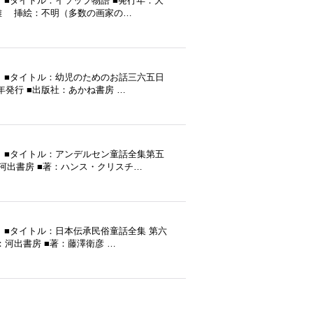
■タイトル：イソップ物語 ■発行年：大
山正雄 挿絵：不明（多数の画家の…
 ■タイトル：幼児のためのお話三六五日
年発行 ■出版社：あかね書房 …
 ■タイトル：アンデルセン童話全集第五
社：河出書房 ■著：ハンス・クリスチ…
 ■タイトル：日本伝承民俗童話全集 第六
社：河出書房 ■著：藤澤衛彦 …