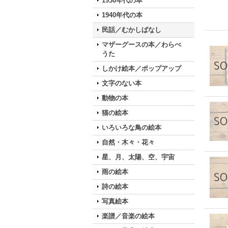
1930年代の本
1940年代の本
民話／むかしばなし
マザーグースの本／わらべ
うた
しかけ絵本／ポップアップ
文字のない本
動物の本
猫の絵本
いろいろな鳥の絵本
自然・木々・花々
星、月、太陽、空、宇宙
雨の絵本
詩の絵本
写真絵本
楽譜／音楽の絵本