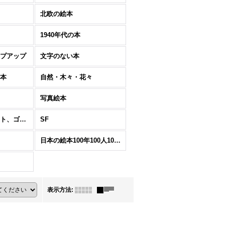
北欧の絵本
1940年代の本
プアップ
文字のない本
本
自然・木々・花々
写真絵本
木版画（リノカット、ゴム版画含む）の本
SF
日本の絵本100年100人100冊
表示方法
: