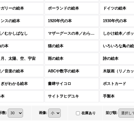
ンガリーの絵本
ポーランドの絵本
ドイツの絵本
ランスの絵本
1920年代の本
1930年代の本
話／むかしばなし
マザーグースの本／わらべうた
しかけ絵本／ポッ
物の本
猫の絵本
いろいろな鳥の絵
、月、太陽、空、宇宙
雨の絵本
詩の絵本
譜／音楽の絵本
ABCや数字の絵本
しぎがわかる絵本
書肆サイコロ
ポストカード
い本
サイトヲヒデユキ
手製本
示数
:
画像
:
並び順
:
在庫あり