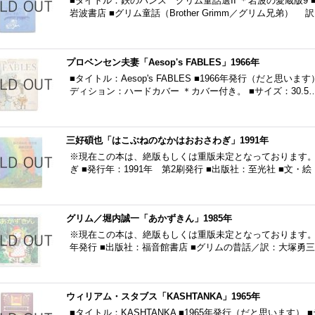
■タイトル：鉄のハンス グリム童話選II ＊岩波の愛蔵版9 ■
岩波書店 ■グリム童話（Brother Grimm／グリム兄弟）
プロベンセン夫妻「Aesop's FABLES」1966年
■タイトル：Aesop's FABLES ■1966年発行（だと思います）※
ディション：ハードカバー ＊カバー付き。 ■サイズ：30.5
三好碩也「はこぶねのなかはおおさわぎ」1991年
※現在この本は、絶版もしくは重版未定となっております。
ぎ ■発行年：1991年 第2刷発行 ■出版社：至光社 ■文・
グリム／堀内誠一「あかずきん」1985年
※現在この本は、絶版もしくは重版未定となっております。 ■
年発行 ■出版社：福音館書店 ■グリムの昔話／訳：大塚勇
ウィリアム・スタブス「KASHTANKA」1965年
■タイトル：KASHTANKA ■1965年発行（だと思います