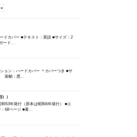
»
：ハードカバー ■テキスト：英語 ■サイズ：2
スガード…
ィション：ハードカバー ＊カバーつき ■サ
正吾 装幀：恩…
刻））
昭和53年発行（原本は昭和6年発行） ■エ
ジ：68ページ ■著…