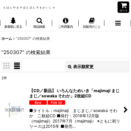
カート
新着順に見る
商品検索
ご利用案内
卸販売のこと
ホーム
>
"250307"
の
検索結果
"250307"
の
検索結果
表示順変更
閉じる
2
件
商品検索
:
【CD／新品】 いろんなためいき「majimaji まじ
まじ／sowaka そわか」2枚組CD
表示数
:
■タイトル：majimaji まじまじ／sowaka そわ
並び順
:
か 二枚組CD ■発行：2016年12月版
（majimaji）2017年7月（majimaji） ※ともに初リ
リースは2015年 ■発売…
絞り込む