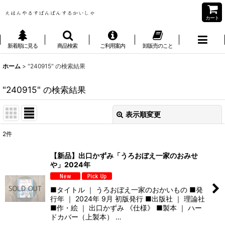
カート
新着順に見る
商品検索
ご利用案内
卸販売のこと
ホーム
>
"240915"
の
検索結果
"240915"
の
検索結果
表示順変更
閉じる
2
件
商品検索
:
【新品】出口かずみ「うろおぼえ一家のおみせ
や」2024年
表示数
:
■タイトル ｜ うろおぼえ一家のおかいもの ■発
並び順
:
行年 ｜ 2024年 9月 初版発行 ■出版社 ｜ 理論社
■作・絵 ｜ 出口かずみ 《仕様》 ■製本 ｜ ハー
ドカバー（上製本） …
絞り込む