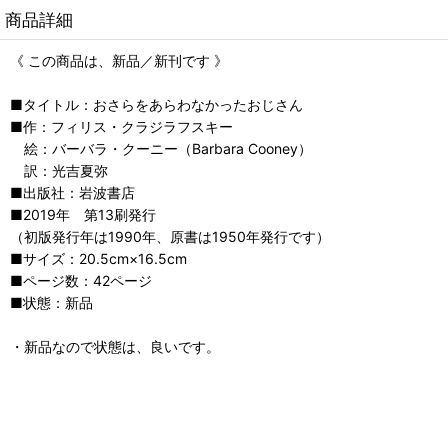
商品詳細
《 この商品は、新品／新刊です 》
■タイトル：おさらをあらわなかったおじさん
■作：フィリス・クラジラフスキー
絵：バーバラ・クーニー（Barbara Cooney）
訳：光吉夏弥
■出版社：岩波書店
■2019年 第13刷発行
（初版発行年は1990年、原書は1950年発行です）
■サイズ：20.5cm×16.5cm
■ページ数：42ページ
■状態：新品
・新品なので状態は、良いです。