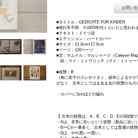
お問い合
■タイトル：GEDICHTE FÜR KINDER
■発行年不明 ※1970年代くらいだと思われ
■テキスト：ドイツ語
■エディション：ハードカバー
■サイズ：22.0cm×17.0cm
■ページ：120ページ
■文：サムイル：マルシャーク（Самуил Маршак
絵：マイ・ミトウリッチ（マイ・ミトゥーリチ／Ma
■状態：B
（角に若干のスレやイタミ、経年によるヤケ
がなく、古本としてはまあまあの状態のもの
・カバーに3cmほどの破れ
【 古本の状態は、A、B、C、D、Eの5段階
・Aは、非常に良いという状態（新品に近い
・B〜Cが一番多く、古本としては普通の状
・Dは、やや悪い〜悪い。