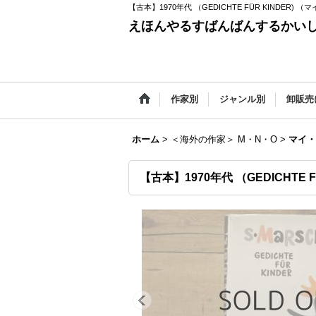
【古本】1970年代 （GEDICHTE FÜR KINDER) （マイ
えほんやるすばんばんするかい
作家別
ジャンル別
卸販売
ホーム
>
＜海外の作家＞ M・N・O
>
マイ・ミ
【古本】1970年代 （GEDICHTE FÜ