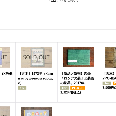
・Eは、非常に悪い。
（ХРАБ
【古本】1973年（Катя
【新品／新刊】図録
【古本】1
в игрушечном город
「ロシアの装丁と装画
УРОЧК
е）
の世界」2017年
7,500円
1,320円
(税込)