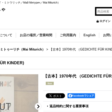
・ミトウリッチ／Май Митурич／Mai Miturich）
しゃ
ログイン
について
お店の場所／営業時間
ご利用案内
English
お問
トゥーリチ（Mai Miturich）
>
【古本】1970年代 （GEDICHTE FÜR KIN
R KINDER)
【古本】1970年代 （GEDICHTE FÜR 
Facebookでシェア
返品特約に関する重要事項