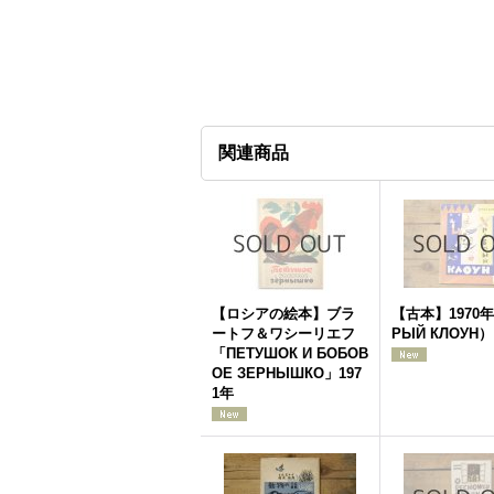
関連商品
【ロシアの絵本】ブラ
【古本】1970年
ートフ＆ワシーリエフ
РЫЙ КЛОУН）
「ПЕТУШОК И БОБОВ
ОЕ ЗЕРНЫШКО」197
1年