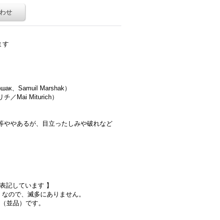
わせ
ます
、Samuil Marshak）
i Miturich）
等ややあるが、目立ったしみや破れなど
）
で表記しています 】
）なので、滅多にありません。
態（並品）です。