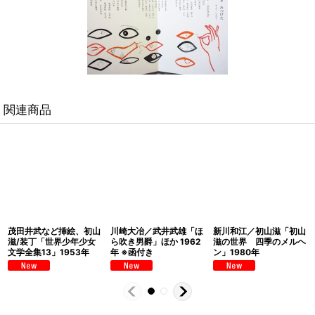
関連商品
茂田井武など挿絵、初山
川崎大冶／武井武雄「ほ
新川和江／初山滋「初山
滋/装丁「世界少年少女
ら吹き男爵」ほか 1962
滋の世界 四季のメルヘ
文学全集13」1953年
年 ※函付き
ン」1980年