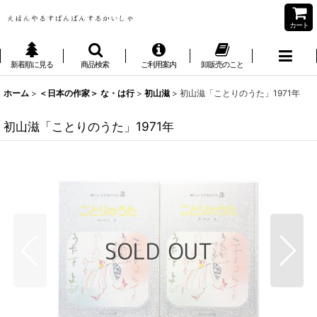
カート
新着順に見る
商品検索
ご利用案内
卸販売のこと
ホーム
>
＜日本の作家＞ な・は行
>
初山滋
>
初山滋「ことりのうた」1971年
初山滋「ことりのうた」1971年