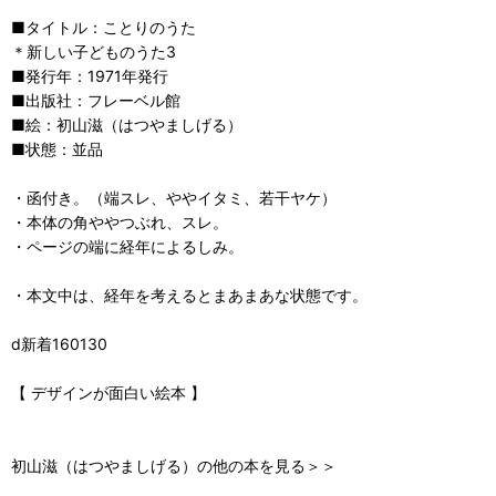
■タイトル：ことりのうた
＊新しい子どものうた3
■発行年：1971年発行
■出版社：フレーベル館
■絵：初山滋（はつやましげる）
■状態：並品
・函付き。（端スレ、ややイタミ、若干ヤケ）
・本体の角ややつぶれ、スレ。
・ページの端に経年によるしみ。
・本文中は、経年を考えるとまあまあな状態です。
d新着160130
【 デザインが面白い絵本 】
初山滋（はつやましげる）の他の本を見る＞＞