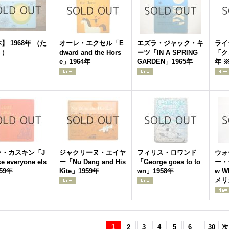
】 1968年 （た
オーレ・エクセル「E
エズラ・ジャック・キ
ライ
う）
dward and the Hors
ーツ「IN A SPRING
「ク
e」1964年
GARDEN」1965年
年 
ラ・カスキン「J
ジャクリーヌ・エイヤ
フィリス・ロワンド
ウォ
ike everyone els
ー「Nu Dang and His
「George goes to to
ー・
59年
Kite」1959年
wn」1958年
w W
メリ
1
2
3
4
5
6
...
30
次