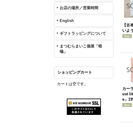
お店の場所／営業時間
English
【古本
いよ
ギフトラッピングについて
まつむらまいこ個展「暗
喩」
ショッピングカート
カートは空です。
カー
ust l
e」19