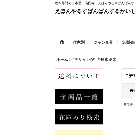
絵本専門の古本屋 高円寺 えほんやるすばんばんす
えほんやるすばんばんするかい
作家別
ジャンル別
卸販売
ホーム
>
"デザインが"
の
検索結果
"デ
表
871
件