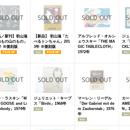
品／新刊】初山滋
【新品】 初山滋「た
アルフレッド・オルシ
ジュ
のもの山のもの」
べるトンちゃん」201
ェウスキー「THE MA
ス「L
4年 ※復刻版
3年 ※復刻版
GIC TABLECLOTH」
CKL
1972年
ン・ラスキン「M
ジュリエット・キープ
マーレン・リーデル
カー
 GOOSE and Li
ス「Birds」1968年
「Der Gabriel mit de
AME
 Nobody」1974年
m Zauberstab」1976
N」1
年