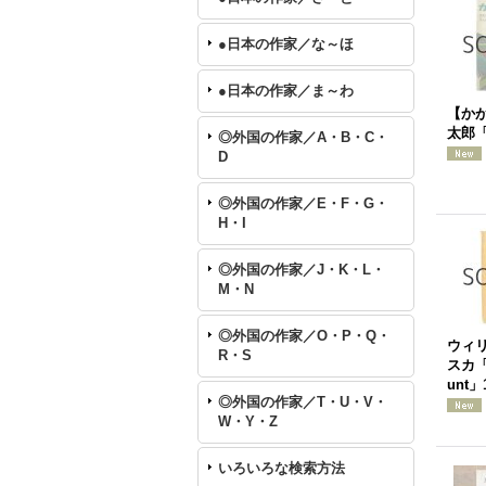
●日本の作家／な～ほ
●日本の作家／ま～わ
【か
太郎「
◎外国の作家／A・B・C・
D
◎外国の作家／E・F・G・
H・I
◎外国の作家／J・K・L・
M・N
◎外国の作家／O・P・Q・
ウィ
R・S
スカ「A
unt」
◎外国の作家／T・U・V・
W・Y・Z
いろいろな検索方法