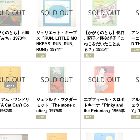
がくのとも】五味
ジュリエット・キープ
【かがくのとも】長谷
アン
みち」1973年
ス「RUN, LITTLE MO
川摂子／降矢洋子「こ
ーニ
NKEYS! RUN, RUN,
ねこをだいたことあ
D T
RUN!」1974年
る？」1985年
リアム・ワンドリ
ジェラルド・マクダー
エズフィール・スロボ
アル
 Cat Can't Co
モット「The stone c
ドキーナ「Pinky and
ェウ
1962年
utter」1979年
the Petunias」1965年
Y」1