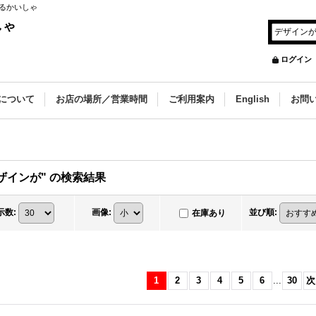
るかいしゃ
しゃ
ログイン
について
お店の場所／営業時間
ご利用案内
English
お問
ザインが"
の
検索結果
示数
:
画像
:
並び順
:
在庫あり
1
2
3
4
5
6
...
30
次