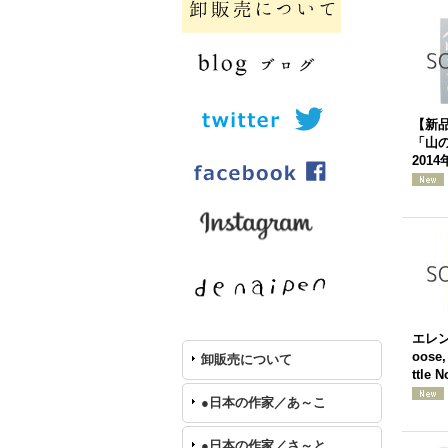
【新
「山
201
エレ
oose,
卸販売について
ttle
●日本の作家／あ～こ
●日本の作家／さ～と