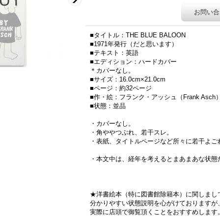
お問い合
■タイトル：THE BLUE BALOON
■1971年発行（だと思います）
■テキスト：英語
■エディション：ハードカバー
＊カバーなし。
■サイズ：16.0cm×21.0cm
■ページ：約32ページ
■作・絵：フランク・アッシュ（Frank Asch
■状態：並品
・カバーなし。
・角ややつぶれ、若干スレ。
・表紙、タイトルページなど所々に若干よご
・本文中は、経年を考えるとまあまあな状態
新着150120
★洋書絵本（特に図書館除籍本）に関しまし
分かりやすい状態説明を心がけておりますが
実際に店頭で御覧頂くことをおすすめします