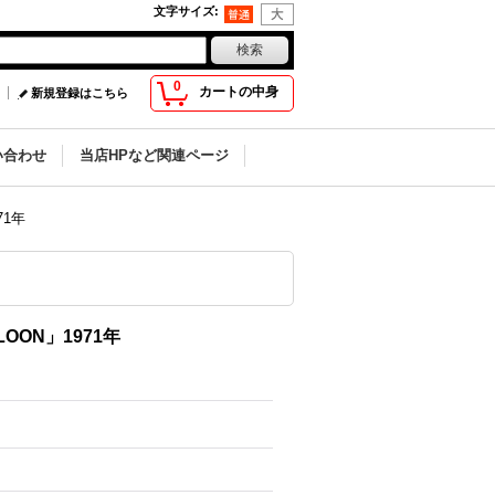
文字サイズ
:
0
カートの中身
新規登録はこちら
い合わせ
当店HPなど関連ページ
71年
OON」1971年