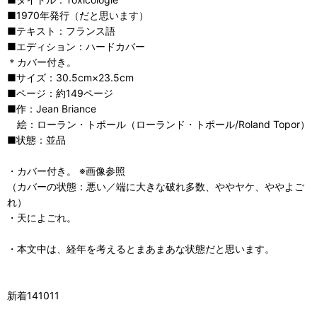
■1970年発行（だと思います）
■テキスト：フランス語
■エディション：ハードカバー
＊カバー付き。
■サイズ：30.5cm×23.5cm
■ページ：約149ページ
■作：Jean Briance
絵：ローラン・トポール（ローランド・トポール/Roland Topor）
■状態：並品
・カバー付き。 ※画像参照
（カバーの状態：悪い／端に大きな破れ多数、ややヤケ、ややよご
れ）
・天によごれ。
・本文中は、経年を考えるとまあまあな状態だと思います。
新着141011