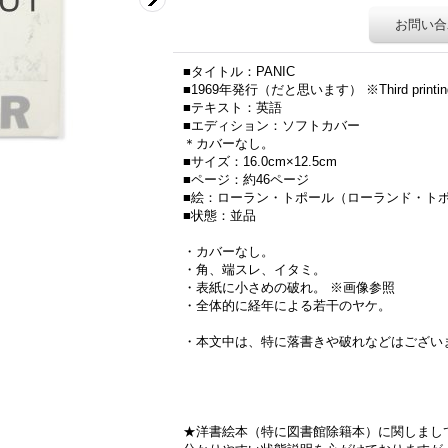
お問い合
■タイトル：PANIC
■1969年発行（だと思います） ※Third printin
■テキスト：英語
■エディション：ソフトカバー
＊カバーなし。
■サイズ：16.0cm×12.5cm
■ページ：約46ページ
■絵：ローラン・トポール（ローランド・トポール/R
■状態：並品
・カバーなし。
・角、端スレ、イタミ。
・表紙に小さめの破れ。 ※画像参照
・全体的に経年による若干のヤケ。
・本文中は、特に落書きや破れなどはござい
新着130713
★洋書絵本（特に図書館除籍本）に関しまし