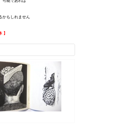
、可能であれば
。
るかもしれません
本 】