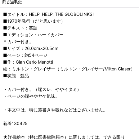
商品詳細
■タイトル：HELP, HELP, THE GLOBOLINKS!
■1970年発行（だと思います）
■テキスト：英語
■エディション：ハードカバー
＊カバー付き。
■サイズ：26.0cm×20.5cm
■ページ：約54ページ
■作：Gian Carlo Menotti
絵：ミルトン・グレイザー（ミルトン・グレイサー/Milton Glaser）
■状態：並品
・カバー付き。（端スレ、ややイタミ）
・ページの端ややヤケ気味。
・本文中は、特に落書きや破れなどはございません。
新着130425
★洋書絵本（特に図書館除籍本）に関しましては、できる限り