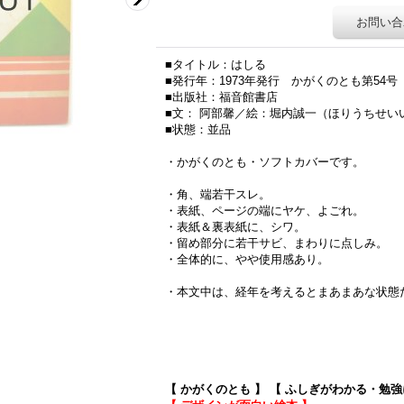
お問い合
■タイトル：はしる
■発行年：1973年発行 かがくのとも第54号
■出版社：福音館書店
■文： 阿部馨／絵：堀内誠一（ほりうちせい
■状態：並品
・かがくのとも・ソフトカバーです。
・角、端若干スレ。
・表紙、ページの端にヤケ、よごれ。
・表紙＆裏表紙に、シワ。
・留め部分に若干サビ、まわりに点しみ。
・全体的に、やや使用感あり。
・本文中は、経年を考えるとまあまあな状態
新着121117
【 かがくのとも 】
【 ふしぎがわかる・勉強