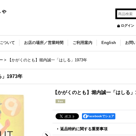
しゃ
ログイン
について
お店の場所／営業時間
ご利用案内
English
お問
一
>
【かがくのとも】堀内誠一「はしる」1973年
」1973年
【かがくのとも】堀内誠一「はしる」1
Facebookでシェア
返品特約に関する重要事項