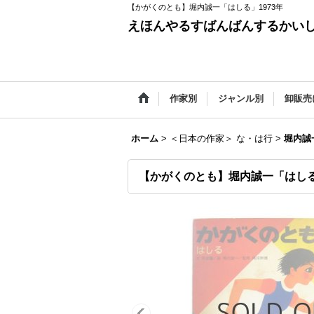
【かがくのとも】堀内誠一「はしる」1973年
えほんやるすばんばんするかい
作家別
ジャンル別
卸販売
ホーム
>
＜日本の作家＞ な・は行
>
堀内誠
【かがくのとも】堀内誠一「はしる