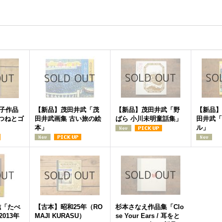
子作品
【新品】茂田井武「茂
【新品】茂田井武「野
【新品】
きつねとゴ
田井武画集 古い旅の絵
ばら 小川未明童話集」
田井武「
本」
ル」
滋「たべ
【古本】昭和25年（RO
杉本さなえ作品集「Clo
013年
MAJI KURASU）
se Your Ears / 耳をと