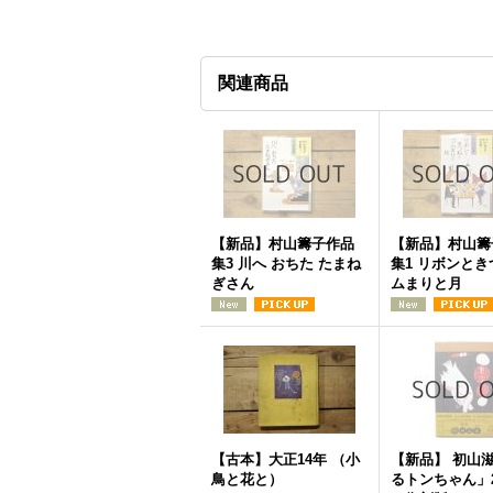
関連商品
【新品】村山籌子作品
【新品】村山籌
集3 川へ おちた たまね
集1 リボンと
ぎさん
ムまりと月
【古本】大正14年 （小
【新品】 初山
鳥と花と）
るトンちゃん」2