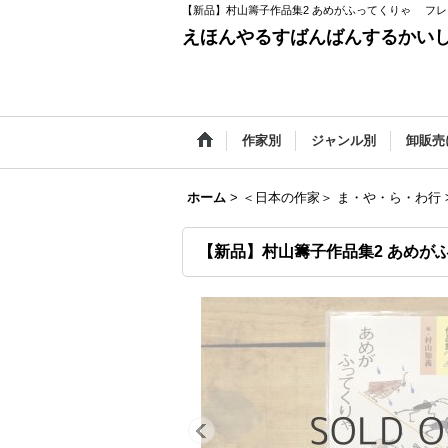
【新品】村山籌子作品集2 あめがふってくりゃ フ
えほんやるすばんばんするかい
作家別
ジャンル別
卸販売
ホーム
>
＜日本の作家＞ ま・や・ら・わ行
【新品】村山籌子作品集2 あめが