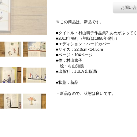
お問い合
※この商品は、新品です。
■タイトル：村山籌子作品集2 あめがふって
■2013年発行（初版は1998年発行）
■エディション：ハードカバー
■サイズ：22.0cm×14.5cm
■ページ：104ページ
■作：村山籌子
絵：村山知義
■出版社：JULA 出版局
■状態：新品
・新品なので、状態は良いです。