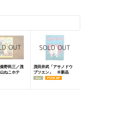
柴野民三／茂
茂田井武「アサノドウ
山ねこホテ
ブツエン」 ※新品