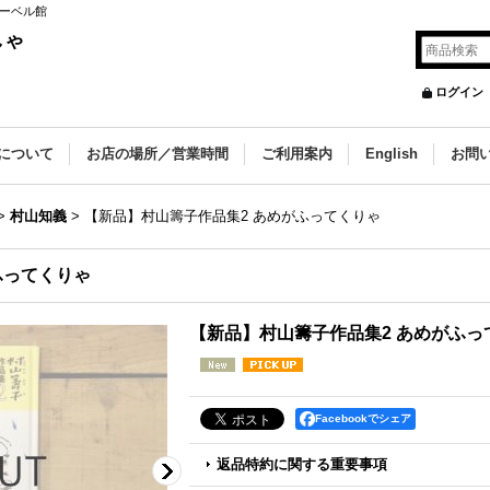
レーベル館
しゃ
ログイン
について
お店の場所／営業時間
ご利用案内
English
お問
>
村山知義
>
【新品】村山籌子作品集2 あめがふってくりゃ
ふってくりゃ
【新品】村山籌子作品集2 あめがふっ
Facebookでシェア
返品特約に関する重要事項