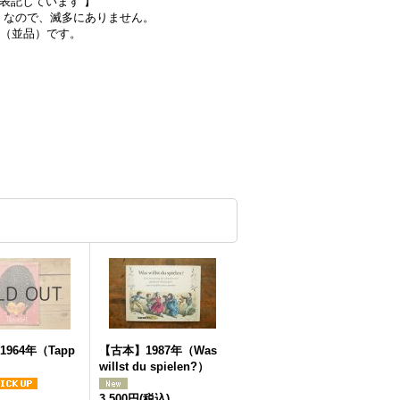
で表記しています 】
）なので、滅多にありません。
態（並品）です。
964年（Tapp
【古本】1987年（Was
willst du spielen?）
3,500円
(税込)