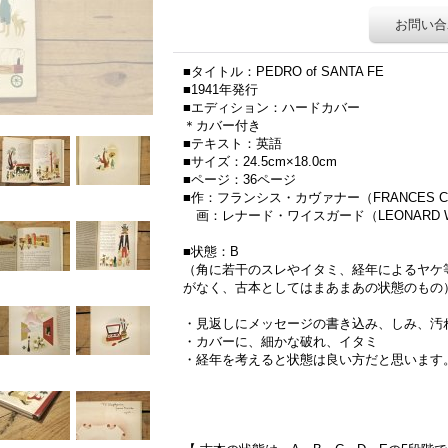
お問い合
■タイトル：PEDRO of SANTA FE
■1941年発行
■エディション：ハードカバー
＊カバー付き
■テキスト：英語
■サイズ：24.5cm×18.0cm
■ページ：36ページ
■作：フランシス・カヴァナー（FRANCES C
画：レナード・ワイスガード（LEONARD W
■状態：B
（角に若干のスレやイタミ、経年によるヤケ
がなく、古本としてはまあまあの状態のもの
・見返しにメッセージの書き込み、しみ、汚
・カバーに、細かな破れ、イタミ
・経年を考えると状態は良い方だと思います