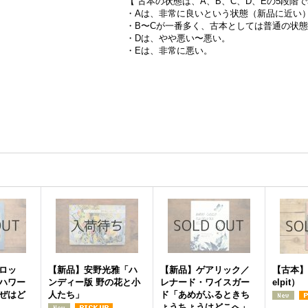
【 古本の状態は、A、B、C、D、Eの5段階
・Aは、非常に良いという状態（新品に近い
・B〜Cが一番多く、古本としては普通の状
・Dは、やや悪い〜悪い。
・Eは、非常に悪い。
ロッ
【新品】安野光雅「ハ
【新品】ゲアリック／
【古本】1
ハワー
ンディー版 野の花と小
レナード・ワイスガー
elpit）
ぜはど
人たち」
ド「あめがふるときち
ょうちょうはどこへ」