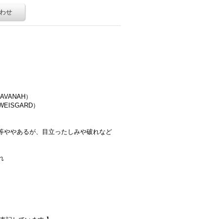
わせ
AVANAH）
EISGARD）
等ややあるが、目立ったしみや破れなど
）
れ
。