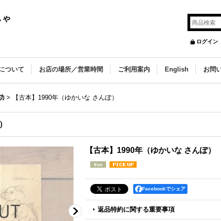
しゃ
ログイン
について
お店の場所／営業時間
ご利用案内
English
お問
功
>
【古本】1990年（ゆかいな さんぽ）
ぽ）
【古本】1990年（ゆかいな さんぽ）
Facebookでシェア
返品特約に関する重要事項