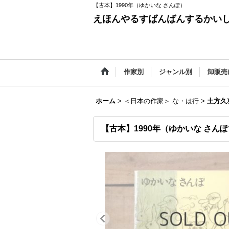
【古本】1990年（ゆかいな さんぽ）
えほんやるすばんばんするかい
作家別
ジャンル別
卸販売
ホーム
>
＜日本の作家＞ な・は行
>
土方久
【古本】1990年（ゆかいな さん