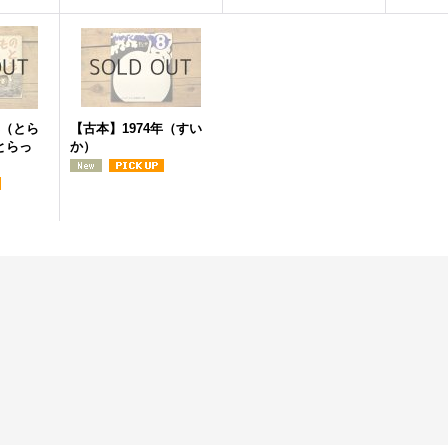
年（とら
【古本】1974年（すい
とらっ
か）