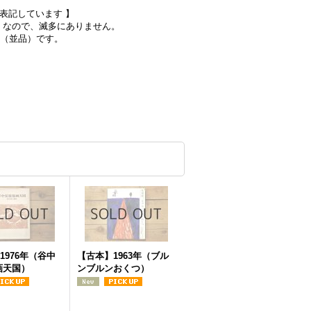
で表記しています 】
）なので、滅多にありません。
態（並品）です。
1976年（谷中
【古本】1963年（ブル
画天国）
ンブルンおくつ）