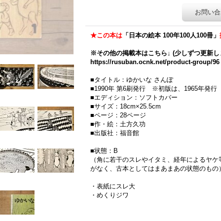
お問い合
★この本は
「日本の絵本 100年100人100冊」
※その他の掲載本はこちら↓ (少しずつ更新し
https://rusuban.ocnk.net/product-group/96
■タイトル：ゆかいな さんぽ
■1990年 第6刷発行 ※初版は、1965年発行
■エディション：ソフトカバー
■サイズ：18cm×25.5cm
■ページ：28ページ
■作・絵：土方久功
■出版社：福音館
■状態：B
（角に若干のスレやイタミ、経年によるヤケ
がなく、古本としてはまあまあの状態のもの
・表紙にスレ大
・めくりジワ