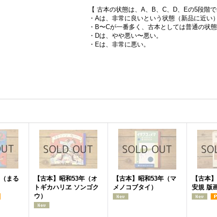
【 古本の状態は、A、B、C、D、Eの5段階
・Aは、非常に良いという状態（新品に近い
・B〜Cが一番多く、古本としては普通の状
・Dは、やや悪い〜悪い。
・Eは、非常に悪い。
年（まる
【古本】昭和53年（オ
【古本】昭和53年（マ
【古本】
トギカハリヱ ソンゴク
メノコブタイ）
安規 版
ウ）