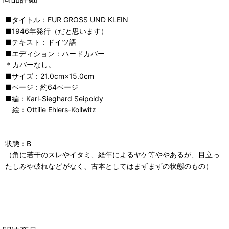
■タイトル：FUR GROSS UND KLEIN
■1946年発行（だと思います）
■テキスト：ドイツ語
■エディション：ハードカバー
＊カバーなし。
■サイズ：21.0cm×15.0cm
■ページ：約64ページ
■編：Karl-Sieghard Seipoldy
絵：Ottilie Ehlers-Kollwitz
状態：B
（角に若干のスレやイタミ、経年によるヤケ等ややあるが、目立っ
たしみや破れなどがなく、古本としてはまずまずの状態のもの）