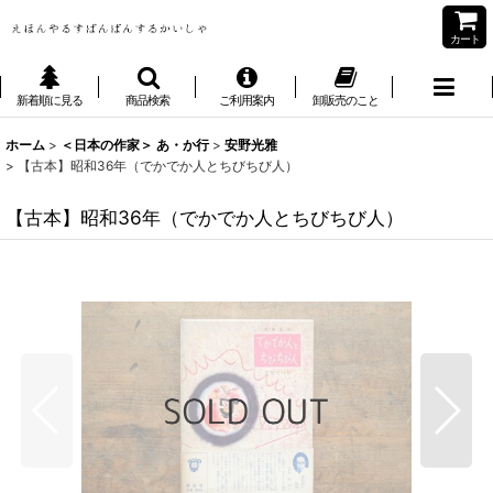
カート
新着順に見る
商品検索
ご利用案内
卸販売のこと
ホーム
>
＜日本の作家＞ あ・か行
>
安野光雅
>
【古本】昭和36年（でかでか人とちびちび人）
【古本】昭和36年（でかでか人とちびちび人）