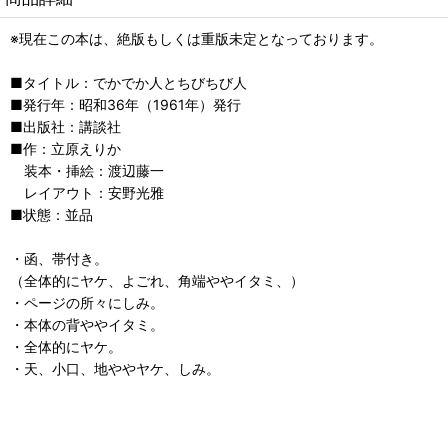
※現在この本は、絶版もしくは重版未定となっております。
■タイトル：でかでか人とちびちび人
■発行年：昭和36年（1961年）発行
■出版社：講談社
■作：立原えりか
装本・挿絵：渡辺藤一
レイアウト：安野光雅
■状態：並品
・函、帯付き。
（全体的にヤケ、よごれ、角端ややイタミ、）
・ページの所々にしみ。
・本体の背ややイタミ。
・全体的にヤケ。
・天、小口、地ややヤケ、しみ。