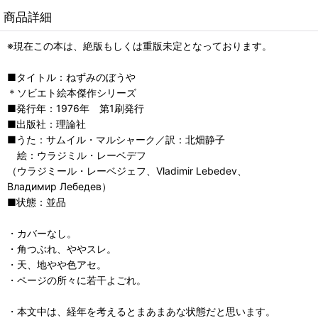
商品詳細
※現在この本は、絶版もしくは重版未定となっております。
■タイトル：ねずみのぼうや
＊ソビエト絵本傑作シリーズ
■発行年：1976年 第1刷発行
■出版社：理論社
■うた：サムイル・マルシャーク／訳：北畑静子
絵：ウラジミル・レーベデフ
（ウラジミール・レーベジェフ、Vladimir Lebedev、
Владимир Лебедев）
■状態：並品
・カバーなし。
・角つぶれ、ややスレ。
・天、地やや色アセ。
・ページの所々に若干よごれ。
・本文中は、経年を考えるとまあまあな状態だと思います。