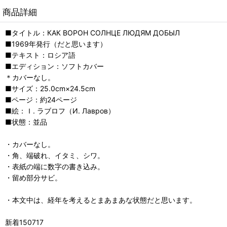
商品詳細
■タイトル：КАК ВОРОН СОЛНЦЕ ЛЮДЯМ ДОБЫЛ
■1969年発行（だと思います）
■テキスト：ロシア語
■エディション：ソフトカバー
＊カバーなし。
■サイズ：25.0cm×24.5cm
■ページ：約24ページ
■絵：Ｉ. ラブロフ（И. Лавров）
■状態：並品
・カバーなし。
・角、端破れ、イタミ、シワ。
・表紙の端に数字の書き込み。
・留め部分サビ。
・本文中は、経年を考えるとまあまあな状態だと思います。
新着150717