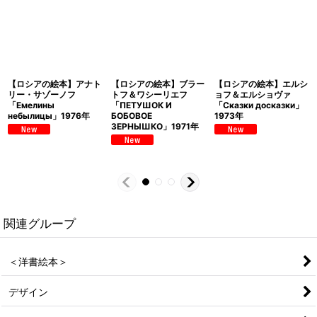
【ロシアの絵本】アナト
【ロシアの絵本】ブラー
【ロシアの絵本】エルシ
リー・サゾーノフ
トフ＆ワシーリエフ
ョフ＆エルショヴァ
「Емелины
「ПЕТУШОК И
「Сказки досказки」
небылицы」1976年
БОБОВОЕ
1973年
ЗЕРНЫШКО」1971年
関連グループ
＜洋書絵本＞
デザイン