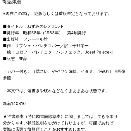
商品詳細
※現在この本は、絶版もしくは重版未定となっております。
■タイトル：ねずみのレオポルド
■発行年：昭和58年（1983年） 第4刷発行
■出版社：フレーベル館
■作：リブシェ・パレチコバー／訳：千野栄一
絵：ヨゼフ・パレチェク（パレチェック、Josef Palecek）
■状態：並品
・カバー付き。（端スレ、ややヤケ気味、イタミ、小破れ） ※画像
参照
・本文中は、落書きや破れなどなくまあまあな状態です。
新着140810
★洋書絵本（特に図書館除籍本）に関しましては、できる限り
分かりやすい状態説明を心がけておりますが、可能であれば
実際に店頭で御覧頂くことをおすすめします。