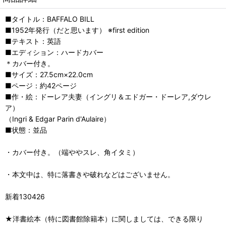
■タイトル：BAFFALO BILL
■1952年発行（だと思います） ※first edition
■テキスト：英語
■エディション：ハードカバー
＊カバー付き。
■サイズ：27.5cm×22.0cm
■ページ：約42ページ
■作・絵：ドーレア夫妻（イングリ＆エドガー・ドーレア,ダウレ
ア）
（Ingri & Edgar Parin d'Aulaire）
■状態：並品
・カバー付き。（端ややスレ、角イタミ）
・本文中は、特に落書きや破れなどはございません。
新着130426
★洋書絵本（特に図書館除籍本）に関しましては、できる限り