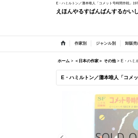
E・ハミルトン／灘本唯人「コメット号時間作戦」197
えほんやるすばんばんするかい
作家別
ジャンル別
卸販売
ホーム
>
＜日本の作家＞ その他
>
E・ハミ
E・ハミルトン／灘本唯人「コメッ