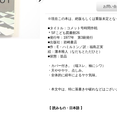
お問い合
※現在この本は、絶版もしくは重版未定とな
■タイトル：コメット号時間作戦
＊SFこども図書館26
■発行年：1977年 第3刷発行
■出版社：岩崎書店
■作：E・ハミルトン／訳：福島正実
絵：灘本唯人（なだもとただひと）
■状態：並品
・カバー付き。（端スレ、袖にシワ）
・天ややヤケ、点しみ。
・全体的に経年によるヤケ気味。
・本文中は、特に落書きや破れなどはござい
新着121012
【 読みもの・日本語 】