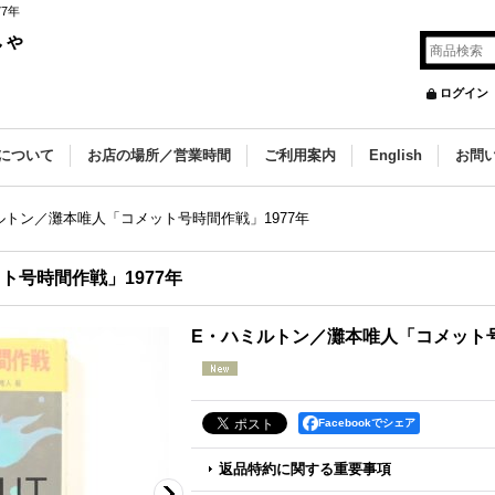
7年
しゃ
ログイン
について
お店の場所／営業時間
ご利用案内
English
お問
ルトン／灘本唯人「コメット号時間作戦」1977年
ト号時間作戦」1977年
E・ハミルトン／灘本唯人「コメット号
Facebookでシェア
返品特約に関する重要事項