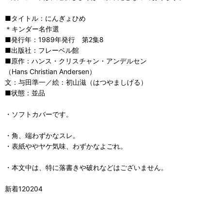
■タイトル：にんぎょひめ
＊キンダー名作選
■発行年：1989年発行 第2集8
■出版社：フレーベル館
■原作：ハンス・クリスチャン・アンデルセン
（Hans Christian Andersen）
文：与田準一／絵：初山滋（はつやましげる）
■状態：並品
・ソフトカバーです。
・角、端わずかなスレ。
・表紙ややヤケ気味、わずかなよごれ。
・本文中は、特に落書きや破れなどはございません。
新着120204