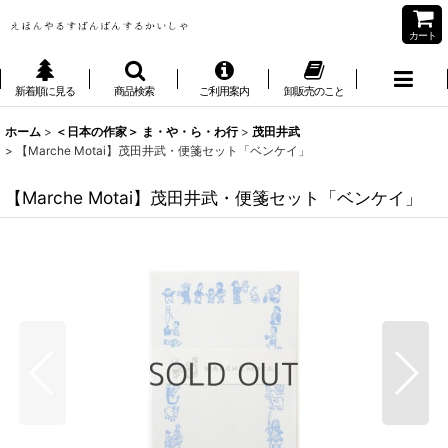
カート
新着順に見る
商品検索
ご利用案内
卸販売のこと
ホーム
>
＜日本の作家＞ ま・や・ら・わ行
>
茂田井武
>
【Marche Motai】茂田井武・便箋セット「ベンケイ」
【Marche Motai】茂田井武・便箋セット「ベンケイ」