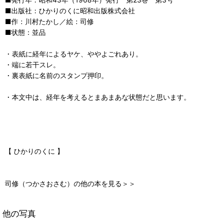
■出版社：ひかりのくに昭和出版株式会社
■作：川村たかし／絵：司修
■状態：並品
・表紙に経年によるヤケ、ややよごれあり。
・端に若干スレ。
・裏表紙に名前のスタンプ押印。
・本文中は、経年を考えるとまあまあな状態だと思います。
【 ひかりのくに 】
司修（つかさおさむ）の他の本を見る＞＞
他の写真