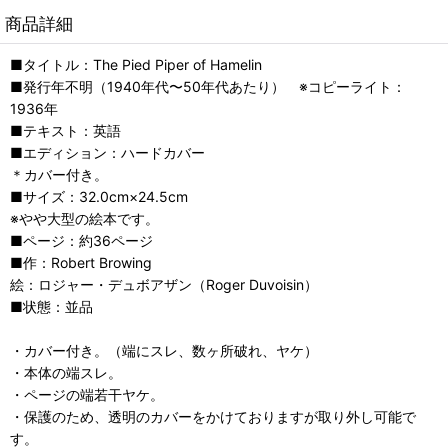
商品詳細
■タイトル：The Pied Piper of Hamelin
■発行年不明（1940年代〜50年代あたり） ※コピーライト：
1936年
■テキスト：英語
■エディション：ハードカバー
＊カバー付き。
■サイズ：32.0cm×24.5cm
※やや大型の絵本です。
■ページ：約36ページ
■作：Robert Browing
絵：ロジャー・デュボアザン（Roger Duvoisin）
■状態：並品
・カバー付き。（端にスレ、数ヶ所破れ、ヤケ）
・本体の端スレ。
・ページの端若干ヤケ。
・保護のため、透明のカバーをかけておりますが取り外し可能で
す。