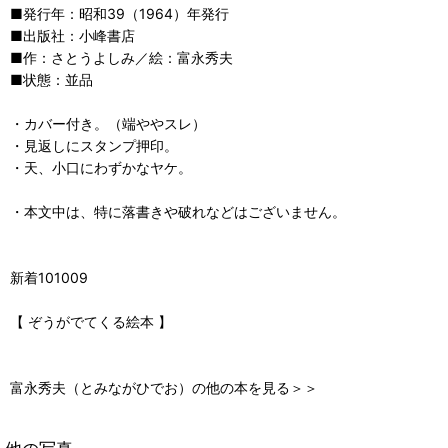
■発行年：昭和39（1964）年発行
■出版社：小峰書店
■作：さとうよしみ／絵：富永秀夫
■状態：並品
・カバー付き。（端ややスレ）
・見返しにスタンプ押印。
・天、小口にわずかなヤケ。
・本文中は、特に落書きや破れなどはございません。
新着101009
【 ぞうがでてくる絵本 】
富永秀夫（とみながひでお）の他の本を見る＞＞