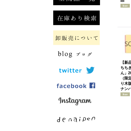
品
【新
ちち
ん」2
（限定
り木
ナン