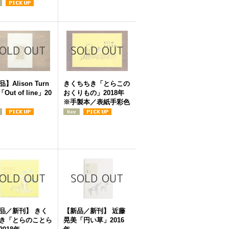
】Alison Turn
きくちちき「とらこの
「Out of line」20
おくりもの」2018年
※手製本／表紙手彩色
品／新刊】 きく
【新品／新刊】 近藤
き「とらのことら
晃美「円い草」2016