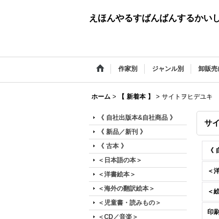
えほんやるすばんばんするかい
作家別
ジャンル別
卸販売
ホーム
>
【 新着本 】
>
サイトヲヒデユキ
《 自社出版本&自社商品 》
サ
《 新品／新刊 》
《 古本 》
《 
＜日本語の本＞
＜
＜洋書絵本＞
＜海外の翻訳絵本＞
＜
＜児童書・読みもの＞
印
＜CD／音楽＞