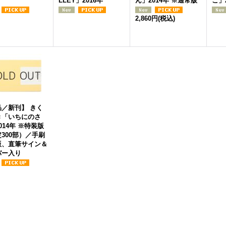
LLEY」2016年
ん」2014年 ※通常版
こ」
2,860円
(税込)
品／新刊】 きく
き「いちにのさ
014年 ※特装版
300部）／手刷
版、直筆サイン＆
バー入り