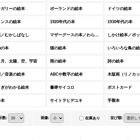
ンガリーの絵本
ポーランドの絵本
ドイツの絵本
ランスの絵本
1920年代の本
1930年代の本
話／むかしばなし
マザーグースの本／わらべうた
しかけ絵本／ポッ
物の本
猫の絵本
いろいろな鳥の絵
、月、太陽、空、宇宙
雨の絵本
詩の絵本
譜／音楽の絵本
ABCや数字の絵本
しぎがわかる絵本
書肆サイコロ
ポストカード
い本
サイトヲヒデユキ
手製本
示数
:
画像
:
並び順
:
在庫あり