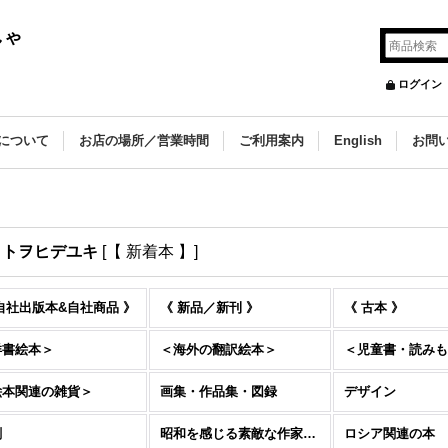
しゃ
ログイン
について
お店の場所／営業時間
ご利用案内
English
お問
イトヲヒデユキ
[
【 新着本 】
]
自社出版本&自社商品 》
《 新品／新刊 》
《 古本 》
洋書絵本＞
＜海外の翻訳絵本＞
＜児童書・読みも
絵本関連の雑貨＞
画集・作品集・図録
デザイン
刷
昭和を感じる素敵な作家たち
ロシア関連の本