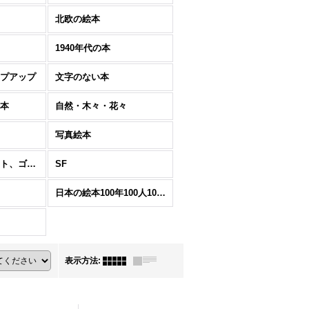
北欧の絵本
1940年代の本
プアップ
文字のない本
本
自然・木々・花々
写真絵本
木版画（リノカット、ゴム版画含む）の本
SF
日本の絵本100年100人100冊
表示方法
: