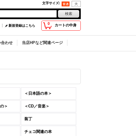
文字サイズ
:
0
カートの中身
新規登録はこちら
い合わせ
当店HPなど関連ページ
＜日本語の本＞
の＞
＜CD／音楽＞
装丁
チェコ関連の本