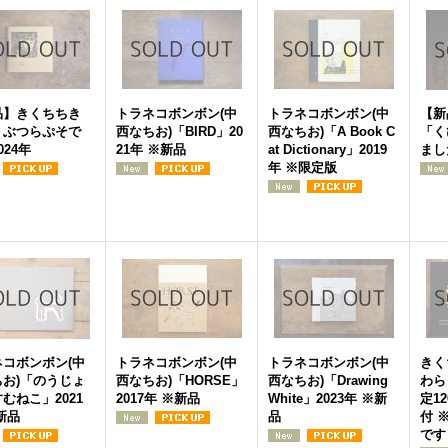
品】きくちちき
トラネコボンボン(中
トラネコボンボン(中
【新
うぶつらぷそで
西なちお)「BIRD」20
西なちお)「A Book C
「く
024年
21年 ※新品
at Dictionary」2019
まし
年 ※限定版
ネコボンボン(中
トラネコボンボン(中
トラネコボンボン(中
きく
ちお)「のうじょ
西なちお)「HORSE」
西なちお)「Drawing
わら
むねこ」2021
2017年 ※新品
White」2023年 ※新
定1
新品
品
付 
です