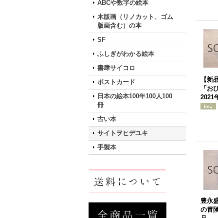
ABCや数字の絵本
木版画（リノカット、ゴム
版画含む）の本
SF
ふしぎがわかる絵本
書肆サイコロ
【新
ポストカード
「お
日本の絵本100年100人100
2021
冊
古い本
サイトヲヒデユキ
手製本
豊永
の冒険