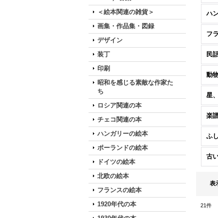
＜絵本関連の雑貨＞
ハ
画集・作品集・図録
フ
デザイン
装丁
民
印刷
動
昭和を感じる素敵な作家た
ち
星
ロシア関連の本
楽
チェコ関連の本
ハンガリーの絵本
ふ
ポーランドの絵本
古
ドイツの絵本
北欧の絵本
表
フランスの絵本
1920年代の本
21
件