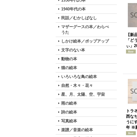
1930年代の本
1940年代の本
民話／むかしばなし
マザーグースの本／わらべ
うた
【新
「ど
しかけ絵本／ポップアップ
ぃ」2
文字のない本
動物の本
猫の絵本
いろいろな鳥の絵本
自然・木々・花々
星、月、太陽、空、宇宙
雨の絵本
トラ
詩の絵本
西な
写真絵本
うにす
年 ※
楽譜／音楽の絵本