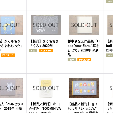
品】きくちちき
【新品】きくちちき
杉本さなえ作品集「Cl
【新品
ひさまわらった」
「くろ」2022年
ose Your Ears / 耳を
bull
年
とじて」2018年 ※新
20年
品
盛人「ペルセウス
【新品／新刊】 出口
【新品／新刊】 きく
【新
」2019年 ※新
かずみ「TOOMIN VA
ちちき「いちにのさ
ちち