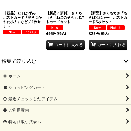
【新品】 出口かずみ・
【新品／新刊】 きくち
【新品】きくちちき「ち
ポストカード「歩きつか
ちき「ねこのそら」ポス
きばんにゃー」ポストカ
れた小人」など／2枚セ
トカードセット
ード5枚セット
ット
495
円
(税込)
825
円
(税込)
カートに入れる
カートに入れる
特集で絞り込む
ホーム
《 自社出版本&自社商品 》
ショッピングカート
《 新品／新刊 》
最近チェックしたアイテム
《 古本 》
ご利用案内
＜日本語の本＞
特定商取引法表示
＜洋書絵本＞