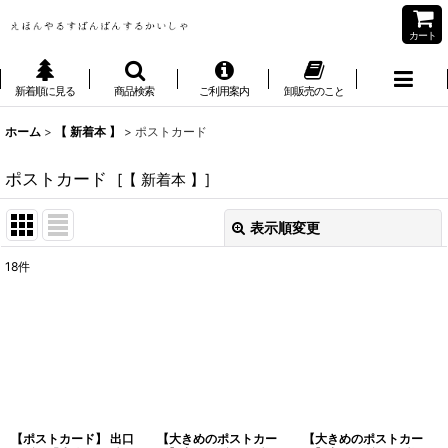
カート
新着順に見る
商品検索
ご利用案内
卸販売のこと
ホーム
>
【 新着本 】
>
ポストカード
ポストカード
[
【 新着本 】
]
表示順変更
閉じる
18
件
表示数
:
並び順
:
絞り込む
【ポストカード】 出口
【大きめのポストカー
【大きめのポストカー