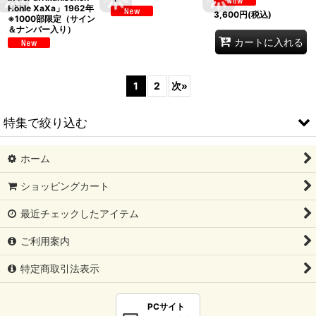
Höhle XaXa」1962年
3,600
円
(税込)
※1000部限定（サイン
＆ナンバー入り）
カートに入れる
1
2
次
»
特集で絞り込む
ホーム
《 自社出版本&自社商品 》
ショッピングカート
《 新品／新刊 》
最近チェックしたアイテム
《 古本 》
ご利用案内
＜日本語の本＞
特定商取引法表示
＜洋書絵本＞
PCサイト
＜海外の翻訳絵本＞