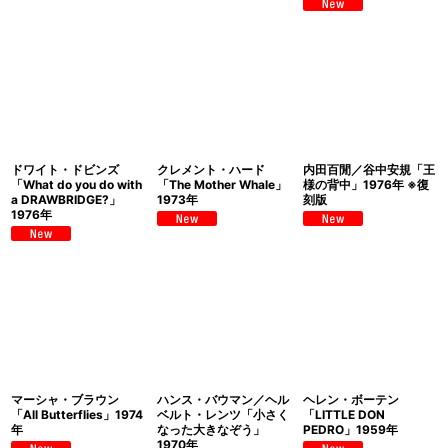
ドワイト・ドビンズ
クレメント・ハード
内田百閒／谷中安規「王
「What do you do with
「The Mother Whale」
様の背中」1976年 ※復
a DRAWBRIDGE?」
1973年
刻版
1976年
マーシャ・ブラウン
ハンス・バウマン／ヘル
ヘレン・ボーテン
「All Butterflies」1974
ベルト・レンツ「小さく
「LITTLE DON
年
なった大きなぞう」
PEDRO」1959年
1970年