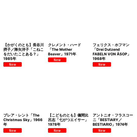
【かがくのとも】長谷川
クレメント・ハード
フェリクス・ホフマン
摂子／降矢洋子「こねこ
「The Mother
「Drei Dutzend
をだいたことある？」
Beaver」1971年
FABELN VON ÄSOP」
1985年
1968年
ブレア・レント「The
【こどものとも】儀間比
アントニオ・フラスコー
Christmas Sky」1966
呂志「七がつエイサー」
ニ「BESTIARY／
年
1978年
BESTIARIO」1974年