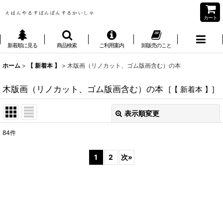
カート
新着順に見る
商品検索
ご利用案内
卸販売のこと
ホーム
>
【 新着本 】
>
木版画（リノカット、ゴム版画含む）の本
木版画（リノカット、ゴム版画含む）の本
[
【 新着本 】
]
表示順変更
閉じる
84
件
表示数
:
1
2
次
»
並び順
:
絞り込む