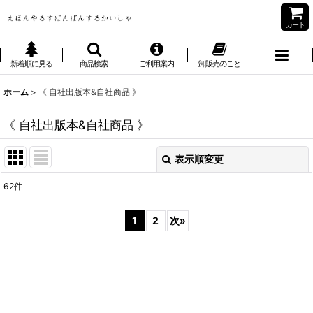
カート
新着順に見る
商品検索
ご利用案内
卸販売のこと
ホーム
>
《 自社出版本&自社商品 》
《 自社出版本&自社商品 》
表示順変更
閉じる
62
件
表示数
:
1
2
次
»
並び順
:
絞り込む