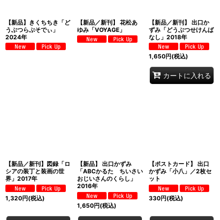
【新品】きくちちき「ど
【新品／新刊】 花松あ
【新品／新刊】 出口か
うぶつらぷそでぃ」
ゆみ「VOYAGE」
ずみ「どうぶつせけんば
2024年
なし」2018年
1,650
円
(税込)
カートに入れる
【新品／新刊】図録「ロ
【新品】 出口かずみ
【ポストカード】 出口
シアの装丁と装画の世
「ABCかるた ちいさい
かずみ「小八」／2枚セ
界」2017年
おじいさんのくらし」
ット
2016年
1,320
円
(税込)
330
円
(税込)
1,650
円
(税込)