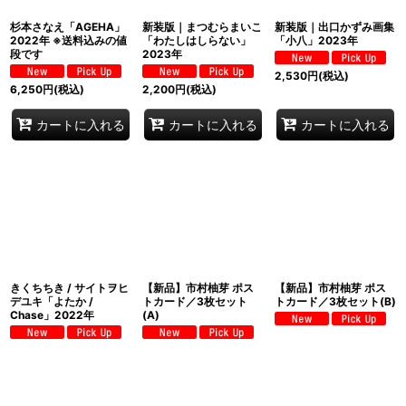
杉本さなえ「AGEHA」
新装版｜まつむらまいこ
新装版｜出口かずみ画集
2022年 ※送料込みの値
「わたしはしらない」
「小八」2023年
段です
2023年
2,530
円
(税込)
6,250
円
(税込)
2,200
円
(税込)
カートに入れる
カートに入れる
カートに入れる
きくちちき / サイトヲヒ
【新品】市村柚芽 ポス
【新品】市村柚芽 ポス
デユキ「よたか /
トカード／3枚セット
トカード／3枚セット(B)
Chase」2022年
(A)