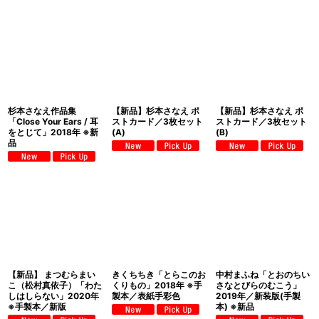
杉本さなえ作品集
【新品】杉本さなえ ポ
【新品】杉本さなえ ポ
「Close Your Ears / 耳
ストカード／3枚セット
ストカード／3枚セット
をとじて」2018年 ※新
(A)
(B)
品
【新品】 まつむらまい
きくちちき「とらこのお
中村まふね「とおのちい
こ（松村真依子）「わた
くりもの」2018年 ※手
さなとびらのむこう」
しはしらない」2020年
製本／表紙手彩色
2019年／新装版(手製
※手製本／新版
本) ※新品