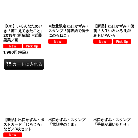
【CD】いろんなためい
※数量限定 出口かずみ・
【新品】出口かずみ・便
き「聴こえてきたこと」
スタンプ「背表紙で調子
箋「人生いろいろ 毛並
2019年(新装版) ※近藤
にのるねこ」
みもいろいろ」
晃美／画
1,980
円
(税込)
カートに入れる
【新品】出口かずみ・ポ
出口かずみ・スタンプ
出口かずみ・スタンプ
ストカード「じろじろ」
「電話中のくま」
「手紙が届いたとり」
など／3枚セット