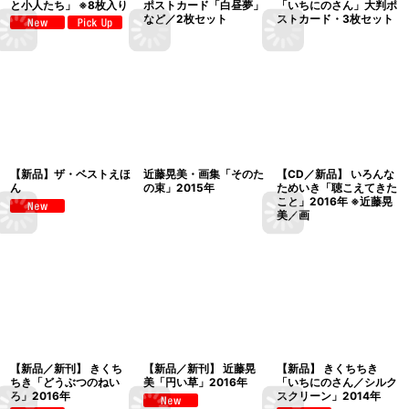
と小人たち」 ※8枚入り
ポストカード「白昼夢」
「いちにのさん」大判ポ
など／2枚セット
ストカード・3枚セット
【新品】ザ・ベストえほ
近藤晃美・画集「そのた
【CD／新品】 いろんな
ん
の束」2015年
ためいき「聴こえてきた
こと」2016年 ※近藤晃
美／画
【新品／新刊】 きくち
【新品／新刊】 近藤晃
【新品】 きくちちき
ちき「どうぶつのねい
美「円い草」2016年
「いちにのさん／シルク
ろ」2016年
スクリーン」2014年