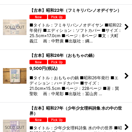
【古本】昭和22年（フミキリバンノオヂイサン）
■タイトル：フミキリバンノオヂイサン ■昭和22
年発行 ■エディション：ソフトカバー ■サイズ：
25.5cm×17.0cm ■ページ：8ページ ■文：大町
義江 画：中野廣 ■出版社：綱…
【古本】昭和26年（おもちゃの鍋）
9,500
円
(税込)
■タイトル：おもちゃの鍋 ■昭和26年発行 ■エ
ディション：ハードカバー ■サイズ：
21.0cm×15.5cm ■ページ：228ページ ■著：巽
聖歌 画：中尾彰 ■出版社：冨山房 …
【古本】昭和27年（少年少女理科詩集 水の中の世
界）
■タイトル：少年少女理科詩集 水の中の世界 ■昭