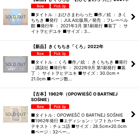
■タイトル ：おひさまわらった ■作／絵 ： きく
ちちき ■発行 ：JULA出版局／発売 ：フレーベル
館 ■発行年 ： 2021年3月 第1刷発行 ■装丁 ： サ
イトヲヒデユキ ■サイズ：3…
【新品】きくちちき「くろ」2022年
■タイトル ：くろ ■作／絵 ： きくちちき ■発行
：講談社 ■発行年 ： 2022年9月 第1刷発行 ■装
丁 ： サイトヲヒデユキ ■サイズ：30.0cm ×
21.0cm ■ページ数…
【古本】1962年（OPOWIEŚĆ O BARTNEJ
SOŚNIE）
■タイトル：OPOWIEŚĆ O BARTNEJ SOŚNIE
■1962年発行 ■エディション：ソフトカバー ■
テキスト：チェコ語 ■サイズ：28.5cm×20.0cm
■ページ：32ペー…