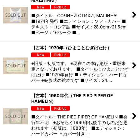
МАШИНА!）
■タイトル：СОЧИНИ СТИХИ, МАШИНА!
■1974年発行 ■エディション：ソフトカバー ■
テキスト：ロシア語 ■サイズ：28.0cm×21.5cm
■ページ：16ページ ■…
【古本】1979年（ひよことむぎばたけ）
※旧版・初版です。 ※現在この本は絶版・重版未
定となっております。 ■タイトル：ひよことむぎ
ばたけ ■1979年発行 ■エディション：ハードカ
バー ※蛇腹式の絵本です ■サイズ：24.…
【古本】1960年代（THE PIED PIPER OF
HAMELIN）
■タイトル：THE PIED PIPER OF HAMELIN ■発
行年不明 ※おそらく1960年代後半のものだと思
われます（初版は、1888年） ■エディション：
ハードカバー ＊カバー付き …