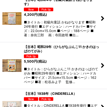
す）
4,200
円
(税込)
■タイトル：初級向童話 かねがなります ■昭和
24年発行 ■エディション：ハードカバー ■サイ
ズ：22.0cm×15.0cm ■ページ：188ページ ■
著：奈街三郎 画：寺田政明 ■出…
【古本】昭和29年（ひらがなぶんこ11 かきのはっ
ぱのてがみ）
5,500
円
(税込)
■タイトル：ひらがなぶんこ11 かきのはっぱのて
がみ ■昭和29年発行 ■エディション：ハードカ
バー ■サイズ：21.5cm×15.5cm ■ページ：162
ページ ■著：松谷みよ子 監修…
【古本】1938年（CINDERELLA）
■タイトル：CINDERELLA ■1938年発行 ■エデ