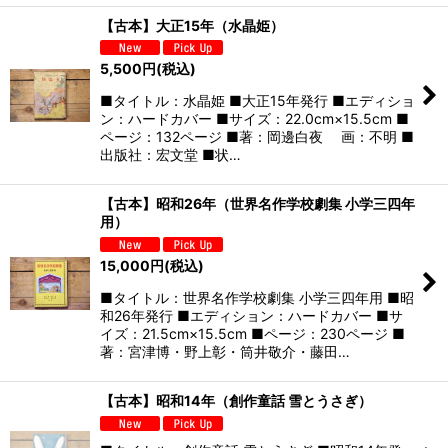
【古本】大正15年（水晶姫）
5,500
円
(税込)
■タイトル：水晶姫 ■大正15年発行 ■エディショ
ン：ハードカバー ■サイズ：22.0cm×15.5cm ■
ページ：132ページ ■著：岡邊白夜 画：不明 ■
出版社：宏文堂 ■状…
【古本】昭和26年（世界名作学校劇集 小学三四年
用）
15,000
円
(税込)
■タイトル：世界名作学校劇集 小学三四年用 ■昭
和26年発行 ■エディション：ハードカバー ■サ
イズ：21.5cm×15.5cm ■ページ：230ページ ■
著：宮津博・野上彰・筒井敬介・藤田…
【古本】昭和14年（創作童話 雪とうさぎ）