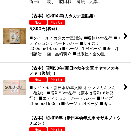
街三郎 装丁：脇田和 挿絵：大澤…
【古本】昭和14年(カタカナ童話集)
5,800
円
(税込)
■タイトル：カタカナ童話集 ■昭和14年発行 ■エ
ディション：ハードカバー ■サイズ：
20.0cm×14.5cm ■ページ：194ページ ■著：坪
田譲治 画：黒崎義介 ■出版社：金の星…
【古本】昭和53年(新日本幼年文庫 オヤマノカキ
ノキ（復刻）)
■タイトル：新日本幼年文庫 オヤマノカキノキ
（復刻） ■昭和53年発行（原本は昭和16年発
行） ■エディション：ハードカバー ■サイズ：
21.5cm×15.0cm ■ページ：24ページ ■著…
【古本】昭和16年（新日本幼年文庫 オサルノエウ
チヱン ）