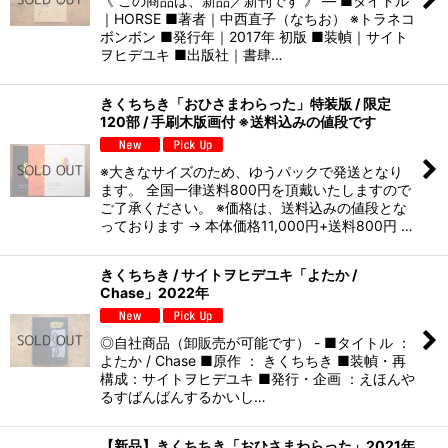
《 この商品は、新品／新刊です 》 — ■タイトル
｜HORSE ■著者｜中西直子（なちお） ※トラネコ
ボンボン ■発行年｜2017年 初版 ■装幀｜サイト
ヲヒデユキ ■出版社｜書肆…
きくちちき「おひさまわらった」特装版 / 限定
120部 / 手刷木版画付 ※送料込みの値段です
※大きなサイズのため、ゆうパックで発送となり
ます。 全国一律送料800円を頂戴いたしますので
ご了承ください。 ※価格は、送料込みの値段とな
っております → 本体価格11,000円+送料800円 …
きくちちき / サイトヲヒデユキ「よたか /
Chase」2022年
◎自社商品（卸販売が可能です） - ■タイトル ：
よたか / Chase ■原作 ： きくちちき ■装幀・再
構成：サイトヲヒデユキ ■発行・企画 ：えほんや
るすばんばんするかいし…
【新品】きくちちき「おひさまわらった」2021年