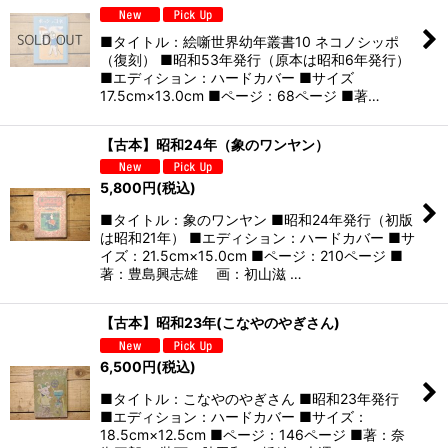
■タイトル：絵噺世界幼年叢書10 ネコノシッポ
（復刻） ■昭和53年発行（原本は昭和6年発行）
■エディション：ハードカバー ■サイズ
17.5cm×13.0cm ■ページ：68ページ ■著…
【古本】昭和24年（象のワンヤン）
5,800
円
(税込)
■タイトル：象のワンヤン ■昭和24年発行（初版
は昭和21年） ■エディション：ハードカバー ■サ
イズ：21.5cm×15.0cm ■ページ：210ページ ■
著：豊島興志雄 画：初山滋 …
【古本】昭和23年(こなやのやぎさん)
6,500
円
(税込)
■タイトル：こなやのやぎさん ■昭和23年発行
■エディション：ハードカバー ■サイズ：
18.5cm×12.5cm ■ページ：146ページ ■著：奈