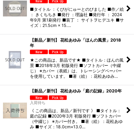
■タイトル ：くびがにゅーとのびました ■作／絵
： きくちちき ■発行 ：理論社 ■発行年 ： 2024
年9月 第1刷発行 ■装丁 ： サイトヲヒデユキ ■サ
イズ：21.5cm × 15.…
【新品／新刊】 花松あゆみ「ほんの風景」2018
年
★この商品は、新品です★ ■タイトル：ほんの風
景 ■2018年3月 初版発行 ■ソフトカバー（中綴
じ） ※カバー（表紙）は、トレーシングペーパー
を使用しています。 ■著（絵）：花松あゆみ…
【新品／新刊】 花松あゆみ「庭の記録」2020年
入荷待ち
《 この商品は、新品／新刊です 》 ■タイトル：
庭の記録 ■2020年3月 初版発行 ■ソフトカバー
（中綴じ） ※カバー付き。 ■著（絵）：花松あゆ
み ■サイズ：18.0cm×13.0…