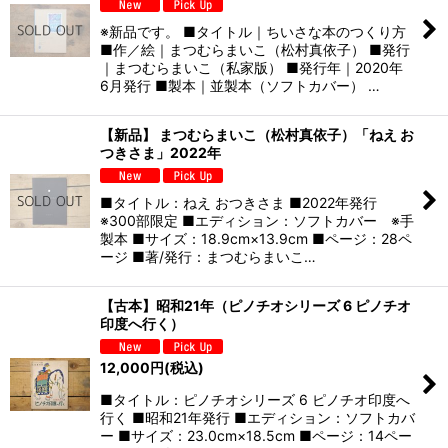
※新品です。 ■タイトル｜ちいさな本のつくり方
■作／絵｜まつむらまいこ（松村真依子） ■発行
｜まつむらまいこ（私家版） ■発行年｜2020年
6月発行 ■製本｜並製本（ソフトカバー） …
【新品】 まつむらまいこ（松村真依子）「ねえ お
つきさま」2022年
■タイトル：ねえ おつきさま ■2022年発行
※300部限定 ■エディション：ソフトカバー ※手
製本 ■サイズ：18.9cm×13.9cm ■ページ：28ペ
ージ ■著/発行：まつむらまいこ…
【古本】昭和21年（ピノチオシリーズ 6 ピノチオ
印度へ行く）
12,000
円
(税込)
■タイトル：ピノチオシリーズ 6 ピノチオ印度へ
行く ■昭和21年発行 ■エディション：ソフトカバ
ー ■サイズ：23.0cm×18.5cm ■ページ：14ペー