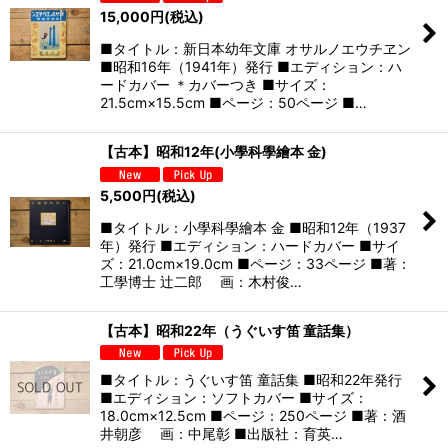
15,000
円
(税込)
■タイトル：新日本幼年文庫 オサルノエウチヱン
■昭和16年（1941年）発行 ■エディション：ハ
ードカバー ＊カバーつき ■サイズ：
21.5cm×15.5cm ■ページ：50ページ ■…
【古本】昭和12年(小學科學繪本 金)
5,500
円
(税込)
■タイトル：小學科學繪本 金 ■昭和12年（1937
年）発行 ■エディション：ハードカバー ■サイ
ズ：21.0cm×19.0cm ■ページ：33ページ ■著：
工學博士 辻二郎 画：木村俊…
【古本】昭和22年（うぐいす笛 童話集）
■タイトル：うぐいす笛 童話集 ■昭和22年発行
■エディション：ソフトカバー ■サイズ：
18.0cm×12.5cm ■ページ：250ページ ■著：酒
井朝彦 画：中尾彰 ■出版社：育英…