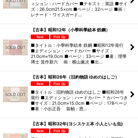
ィション：ハードカバー ■テキスト：英語 ■サイ
ズ：26.0cm21.5×cm ■ページ：32ページ ■画：
レナード・ワイスガード…
【古本】昭和12年（小學科學絵本 鉄鋼）
■タイトル：小學科學絵本 鉄鋼 ■昭和12年発行
■エディション：ハードカバー ■サイズ：
21.0cm×19.0cm ■ページ：33ページ ■著：理學
博士 箕作新六 画：横山薫次 ■出…
【古本】昭和26年（旧約物語 ゆめのはしご）
■タイトル：旧約物語 ゆめのはしご ■昭和26年
発行 ■エディション：ハードカバー ＊カバーつき
■サイズ：21.0cm×15.0cm ■ページ：178ページ
■著：小出正吾 装幀：恩…
【古本】昭和32年(ヨシスケエ本 小人といも虫)