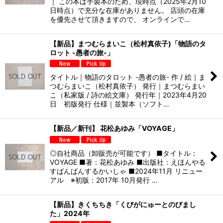
｜ この本は手製本のため、現時点（2025年2月10
日時点）で充分な在庫がありません。 店頭の在庫
を優先させて頂きますので、 オンラインで…
【新品】まつむらまいこ（松村真依子)「物語のタ
ロット -愚者の旅-」
タイトル｜物語のタロット -愚者の旅- 作 / 絵｜ま
つむらまいこ（松村真依子） 発行｜まつむらまい
こ（私家版 / 詩の絵文庫） 発行年｜2023年4月20
日 初版発行 仕様｜並製本（ソフト…
【新品／新刊】 花松あゆみ「VOYAGE」
◎自社商品（卸販売が可能です） ■タイトル：
VOYAGE ■著：花松あゆみ ■出版社：えほんやる
すばんばんするかいしゃ ■2024年11月 リニュー
アル ※初版：2017年 10月発行 …
【新品】きくちちき「くびがにゅーとのびまし
た」2024年