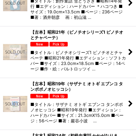
■タイトル：創作童話 雪とうさぎ ■昭和14年発
行 ■エディション：ハードカバー ＊ハコつき ■
サイズ：19.0cm×13.5cm ■ページ：236ページ
■著：酒井朝彦 画：初山滋 …
【古本】昭和21年（ピノチオシリーズ1 ピノチオ
とチャペーテ）
■タイトル：ピノチオシリーズ1 ピノチオとチャ
ペーテ ■昭和21年発行 ■エディション：ソフトカ
バー ■サイズ：23.0cm×18.5cm ■ページ：14ペ
ージ ■作・絵：バルトロッツイ …
【古本】昭和19年（サザナミ オトギ エブンコ タ
ンポポノオヒッコシ）
■タイトル：サザナミ オトギ エブンコ タンポポ
ノオヒッコシ ■昭和19年発行 ■エディション：
ハードカバー ■サイズ：21.3cmX15.0cm ■ペー
ジ：56ページ ■著：巖谷小波 …
【古本】昭和24年（初級向童話 かねがなりま