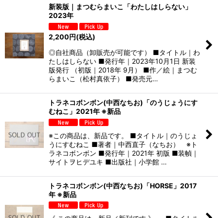
新装版｜まつむらまいこ「わたしはしらない」
2023年
2,200
円
(税込)
◎自社商品（卸販売が可能です） ■タイトル｜わ
たしはしらない ■発行年｜2023年10月1日 新装
版発行 （初版｜2018年 9月） ■作／絵｜まつむ
らまいこ（松村真依子） ■発売元…
トラネコボンボン(中西なちお)「のうじょうにす
むねこ」2021年 ※新品
※この商品は、新品です。 ■タイトル｜のうじょ
うにすむねこ ■著者｜中西直子（なちお） ※ト
ラネコボンボン ■発行年｜2021年 初版 ■装幀｜
サイトヲヒデユキ ■出版社｜小学館 …
トラネコボンボン(中西なちお)「HORSE」2017
年 ※新品