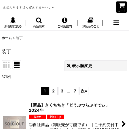
カート
新着順に見る
商品検索
ご利用案内
卸販売のこと
ホーム
>
装丁
装丁
表示順変更
閉じる
376
件
表示数
:
1
2
3
...
7
次
»
並び順
:
【新品】きくちちき「どうぶつらぷそでぃ」
2024年
絞り込む
◎自社商品（卸販売が可能です） ｜ご予約受付中