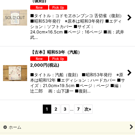
（復刻))
■タイトル：コドモヱホンブンコ 舌切雀（復刻）
■昭和53年発行 ※原本は昭和3年発行 ■エディ
ション：ソフトカバー ■サイズ：
24.0cm×16.5cm ■ページ：16ページ ■画：武井
武…
【古本】昭和53年（汽船）
2,000
円
(税込)
■タイトル：汽船（復刻） ■昭和53年発行 ※原
本は昭和12年 ■エディション：ハードカバー ■サ
イズ：21.0cm×19.5cm ■ページ：ページ ■編：
辻二郎 画：山下謙一 ■復刻…
1
2
3
...
7
次
»
ホーム