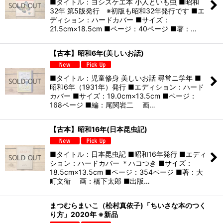
■タイトル：ヨシスケエ本 小人といも虫 ■昭和
32年 第5版発行 ※初版も昭和32年発行です ■エ
ディション：ハードカバー ■サイズ：
21.5cm×18.5cm ■ページ：40ページ ■著：…
【古本】昭和6年(美しいお話)
■タイトル：児童修身 美しいお話 尋常ニ学年 ■
昭和6年（1931年）発行 ■エディション：ハード
カバー ■サイズ：19.0cm×13.5cm ■ページ：
168ページ ■編：尾関岩二 画…
【古本】昭和16年(日本昆虫記)
■タイトル：日本昆虫記 ■昭和16年発行 ■エディ
ション：ハードカバー ＊ハコつき ■サイズ：
18.5cm×13.5cm ■ページ：354ページ ■著：大
町文衛 画：橋下太郎 ■出版…
まつむらまいこ（松村真依子)「ちいさな本のつく
り方」2020年 ※新品