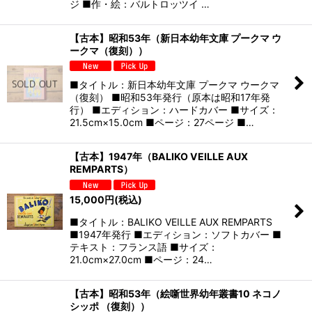
ジ ■作・絵：バルトロッツイ …
【古本】昭和53年（新日本幼年文庫 プークマ ウ
ークマ（復刻））
■タイトル：新日本幼年文庫 プークマ ウークマ
（復刻） ■昭和53年発行（原本は昭和17年発
行） ■エディション：ハードカバー ■サイズ：
21.5cm×15.0cm ■ページ：27ページ ■…
【古本】1947年（BALIKO VEILLE AUX
REMPARTS）
15,000
円
(税込)
■タイトル：BALIKO VEILLE AUX REMPARTS
■1947年発行 ■エディション：ソフトカバー ■
テキスト：フランス語 ■サイズ：
21.0cm×27.0cm ■ページ：24…
【古本】昭和53年（絵噺世界幼年叢書10 ネコノ
シッポ （復刻））