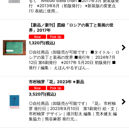
るく Ambulo stella chart ■2017年3月 新装版発
行 ※2013年6月（初版発行） ※新装版の変更点
(1) 表紙に使用…
【新品／新刊】図録「ロシアの装丁と装画の世
界」2017年
1,320
円
(税込)
◎自社商品（卸販売が可能です） ■タイトル： ロ
シアの装丁と装画の世界 ■発行年： 2024年7月
12日 第6刷発行 ※2017年 5月20日 初版発行 ■
発行 / 編集： えほんやるすばん…
市村柚芽「花」2023年 ※新品
3,520
円
(税込)
◎自社商品（卸販売が可能です） 『花』 市村柚
芽 発行日｜2023年8月10日 第1刷発行 絵・文｜
市村柚芽 デザイン｜浦川彰太 編集｜荒木健太 編
集協力｜熊谷麻那 発行元…