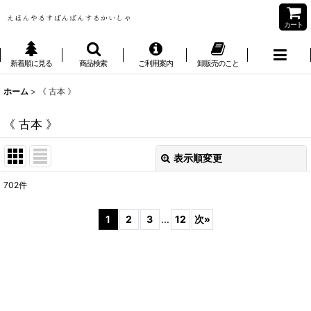
カート
新着順に見る
商品検索
ご利用案内
卸販売のこと
ホーム
>
《 古本 》
《 古本 》
表示順変更
閉じる
702
件
表示数
:
1
2
3
...
12
次
»
並び順
:
絞り込む