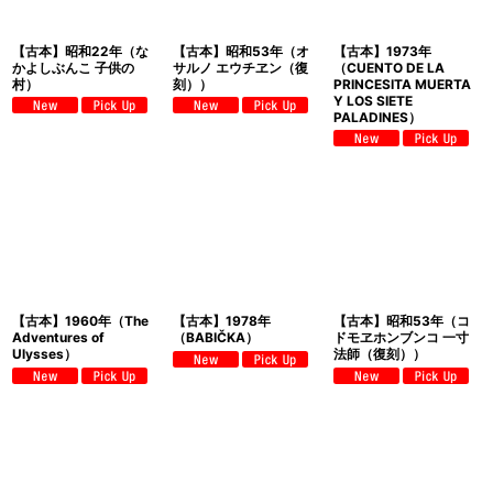
【古本】昭和22年（な
【古本】昭和53年（オ
【古本】1973年
かよしぶんこ 子供の
サルノ エウチヱン（復
（CUENTO DE LA
村）
刻））
PRINCESITA MUERTA
Y LOS SIETE
PALADINES）
【古本】1960年（The
【古本】1978年
【古本】昭和53年（コ
Adventures of
（BABIČKA）
ドモヱホンブンコ 一寸
Ulysses）
法師（復刻））