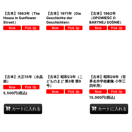
【古本】1963年（The
【古本】1971年（Die
【古本】1962年
House in Sunflower
Geschichte der
（OPOWIEŚĆ O
Street）
Geschichten）
BARTNEJ SOŚNIE）
【古本】大正15年（水晶
【古本】昭和23年（こ
【古本】昭和26年（世
姫）
どものまど 第3巻 第9
界名作学校劇集 小学三
号）
四年用）
5,500
円
(税込)
15,000
円
(税込)
カートに入れる
カートに入れる