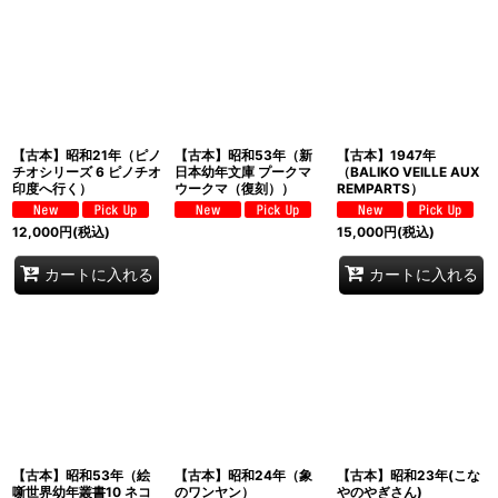
【古本】昭和21年（ピノ
【古本】昭和53年（新
【古本】1947年
チオシリーズ 6 ピノチオ
日本幼年文庫 プークマ
（BALIKO VEILLE AUX
印度へ行く）
ウークマ（復刻））
REMPARTS）
12,000
円
(税込)
15,000
円
(税込)
カートに入れる
カートに入れる
【古本】昭和53年（絵
【古本】昭和24年（象
【古本】昭和23年(こな
噺世界幼年叢書10 ネコ
のワンヤン）
やのやぎさん)