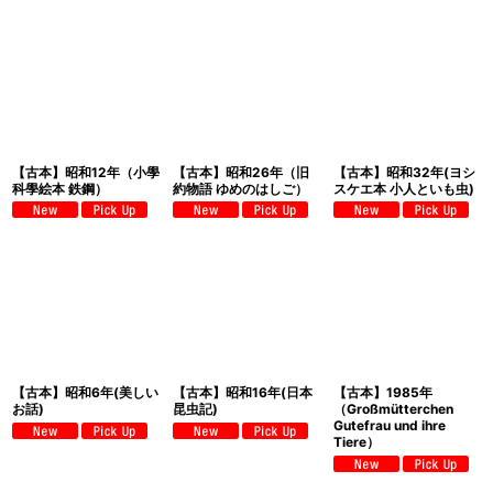
【古本】昭和12年（小學
【古本】昭和26年（旧
【古本】昭和32年(ヨシ
科學絵本 鉄鋼）
約物語 ゆめのはしご）
スケエ本 小人といも虫)
【古本】昭和6年(美しい
【古本】昭和16年(日本
【古本】1985年
お話)
昆虫記)
（Großmütterchen
Gutefrau und ihre
Tiere）