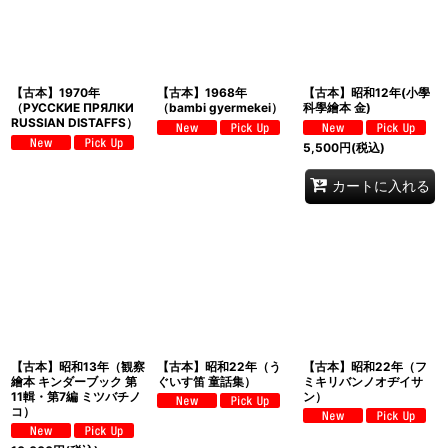
【古本】1970年
【古本】1968年
【古本】昭和12年(小學
（РУССКИЕ ПРЯЛКИ
（bambi gyermekei）
科學繪本 金)
RUSSIAN DISTAFFS）
5,500
円
(税込)
カートに入れる
【古本】昭和13年（観察
【古本】昭和22年（う
【古本】昭和22年（フ
繪本 キンダーブック 第
ぐいす笛 童話集）
ミキリバンノオヂイサ
11輯・第7編 ミツバチノ
ン）
コ）