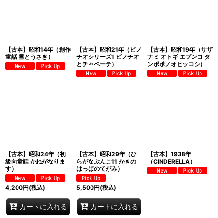
【古本】昭和14年（創作
【古本】昭和21年（ピノ
【古本】昭和19年（サザ
童話 雪とうさぎ）
チオシリーズ1 ピノチオ
ナミ オトギ エブンコ タ
とチャペーテ）
ンポポノオヒッコシ）
【古本】昭和24年（初
【古本】昭和29年（ひ
【古本】1938年
級向童話 かねがなりま
らがなぶんこ11 かきの
（CINDERELLA）
す）
はっぱのてがみ）
4,200
円
(税込)
5,500
円
(税込)
カートに入れる
カートに入れる