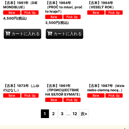
【古本】1961年（DIE
【古本】1964年
【古本】1964年
MONDBLUE）
（PROČ to mluví, proč
（VESELÝ ROK）
to hraje?）
4,500
円
(税込)
3,500
円
(税込)
カートに入れる
カートに入れる
【古本】1973年（ふゆ
【古本】1961年
【古本】1987年（Idzie
のはなし）
（ПРОИСШЕСТВИЕ
niebo ciemną nocą..）
НА БЕЛОЙ БУМАГЕ）
1
2
3
...
12
次
»