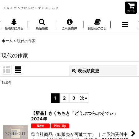
カート
新着順に見る
商品検索
ご利用案内
卸販売のこと
ホーム
>
現代の作家
現代の作家
表示順変更
閉じる
140
件
サブカテゴリ
:
1
2
3
次
»
表示数
:
【新品】きくちちき「どうぶつらぷそでぃ」
2024年
並び順
:
◎自社商品（卸販売が可能です） ｜ご予約受付中