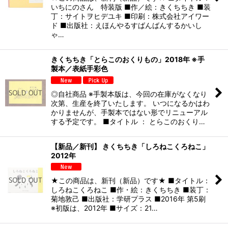
いちにのさん 特装版 ■作／絵：きくちちき ■装
丁：サイトヲヒデユキ ■印刷：株式会社アイワー
ド ■出版社：えほんやるすばんばんするかいし
ゃ…
きくちちき「とらこのおくりもの」2018年 ※手
製本／表紙手彩色
◎自社商品 ※手製本版は、今回の在庫がなくなり
次第、生産を終了いたします。 いつになるかはわ
かりませんが、手製本ではない形でリニューアル
する予定です。 ■タイトル ： とらこのおくり…
【新品／新刊】 きくちちき「しろねこくろねこ」
2012年
★この商品は、新刊（新品）です★ ■タイトル：
しろねこくろねこ ■作・絵：きくちちき ■装丁：
菊地敦己 ■出版社：学研プラス ■2016年 第5刷
※初版は、2012年 ■サイズ：21…