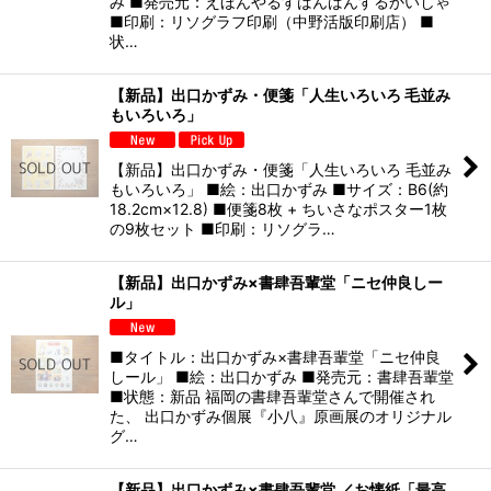
み ■発売元：えほんやるすばんばんするかいしゃ
■印刷：リソグラフ印刷（中野活版印刷店） ■
状…
【新品】出口かずみ・便箋「人生いろいろ 毛並み
もいろいろ」
【新品】出口かずみ・便箋「人生いろいろ 毛並み
もいろいろ」 ■絵：出口かずみ ■サイズ：B6(約
18.2cm×12.8) ■便箋8枚 + ちいさなポスター1枚
の9枚セット ■印刷：リソグラ…
【新品】出口かずみ×書肆吾輩堂「ニセ仲良しー
ル」
■タイトル：出口かずみ×書肆吾輩堂「ニセ仲良
しール」 ■絵：出口かずみ ■発売元：書肆吾輩堂
■状態：新品 福岡の書肆吾輩堂さんで開催され
た、 出口かずみ個展『小八』原画展のオリジナル
グ…
【新品】出口かずみ×書肆吾輩堂 ／お懐紙「最高