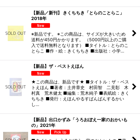
【新品／新刊】 きくちちき「とらのことらこ」
2018年
※新品です。 ※この商品は、サイズが大きいため
送料が450円かかります。 （5000円以上のご購
入で送料無料となります） ■タイトル：とらのこ
とらこ ■作・絵：きくちちき ■出版社：小学…
【新品】ザ・ベストえほん
★この商品は、新品です★ ■タイトル：ザ・ベス
トえほん ■著者：土井章史 村田智 二見彰 木
村真 荒木健太 ■編集：荒木純子 ■表紙絵：きく
ちちき ■発行：えほんやるすばんばんするかい
し…
【新品】出口かずみ「うろおぼえ一家のおかいも
の」2021年