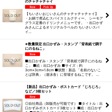
のチャチャチャイ
【ちいさいおじいさんのチャチャチャチャイ】
・お鍋で煮込むスパイスミルクティー、 シーモア
グラス定番のドリンクメニューです。 ・出口かず
みさんによるオリジナルラベルの ちいさいスパ
イ…
※数量限定 出口かずみ・スタンプ「背表紙で調子
にのるねこ」
■出口かずみ・スタンプ「背表紙で調子にのるね
こ」 ■絵：出口かずみ ■サイズ：約
3cm×3cm×1.8cm ■状態：新品 「名前のないこ
とば辞典」（遊泳舎）に登場するねこです。 …
【新品】出口かずみ・ポストカード「じろじろ」
など／3枚セット
◎自社商品（卸販売が可能です） ■タイトル：出
口かずみポストカード3枚セット ■絵：出口かず