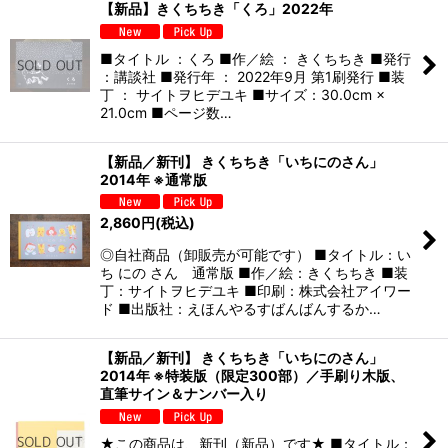
【新品】きくちちき「くろ」2022年
■タイトル ：くろ ■作／絵 ： きくちちき ■発行
：講談社 ■発行年 ： 2022年9月 第1刷発行 ■装
丁 ： サイトヲヒデユキ ■サイズ：30.0cm ×
21.0cm ■ページ数…
【新品／新刊】 きくちちき「いちにのさん」
2014年 ※通常版
2,860
円
(税込)
◎自社商品（卸販売が可能です） ■タイトル：い
ち にの さん 通常版 ■作／絵：きくちちき ■装
丁：サイトヲヒデユキ ■印刷：株式会社アイワー
ド ■出版社：えほんやるすばんばんするか…
【新品／新刊】 きくちちき「いちにのさん」
2014年 ※特装版（限定300部）／手刷り木版、
直筆サイン＆ナンバー入り
★この商品は、新刊（新品）です★ ■タイトル：