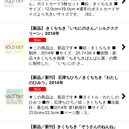
ん」ポストカード3枚セット ■絵：きくちちき ■
サイズ：12.0cm×19.0cm ※通常のポストカードサ
イズより大きいサイズです。 （82…
【新品】 きくちちき「いちにのさん／シルクスク
リーン」2014年
★この商品は、新品です★ ■絵：きくちちき ■
制作：2014年 ■サイズ：25.7×36.4 ■状態：新
品 ※きくちちき個展「ちきちきばんばん展」の際
に制作した、 「いち にの さ…
【新品／新刊】 石津ちひろ／きくちちき「わたし
のひみつ」2014年
★この商品は、新品です★ ■タイトル：わたしの
ひみつ ■作：石津ちひろ／絵：きくちちき ■出版
社：童心社 ■2014年 第1刷発行 ■サイズ：
21.0cm×22.5cm ■ページ数：3…
【新品／新刊】きくちちき「ぞうさんのねんね」