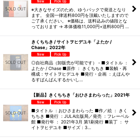
※大きなサイズのため、ゆうパックで発送となり
ます。 全国一律送料800円を頂戴いたしますので
ご了承ください。 ※価格は、送料込みの値段とな
っております → 本体価格11,000円+送料800円 …
きくちちき / サイトヲヒデユキ「よたか /
Chase」2022年
◎自社商品（卸販売が可能です） - ■タイトル ：
よたか / Chase ■原作 ： きくちちき ■装幀・再
構成：サイトヲヒデユキ ■発行・企画 ：えほんや
るすばんばんするかいし…
【新品】きくちちき「おひさまわらった」2021年
■タイトル ：おひさまわらった ■作／絵 ： きく
ちちき ■発行 ：JULA出版局／発売 ：フレーベル
館 ■発行年 ： 2021年3月 第1刷発行 ■装丁 ： サ
イトヲヒデユキ ■サイズ：3…