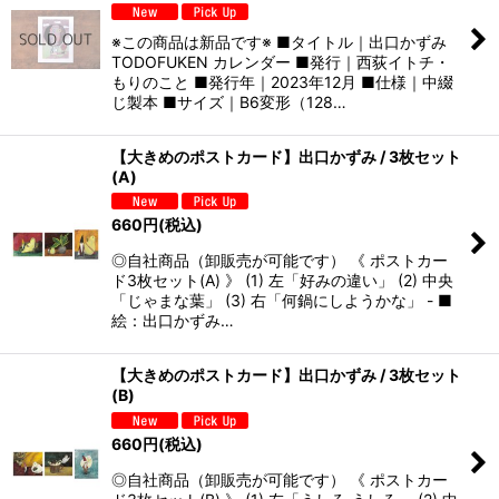
※この商品は新品です※ ■タイトル｜出口かずみ
TODOFUKEN カレンダー ■発行｜西荻イトチ・
もりのこと ■発行年｜2023年12月 ■仕様｜中綴
じ製本 ■サイズ｜B6変形（128…
【大きめのポストカード】出口かずみ / 3枚セット
(A)
660
円
(税込)
◎自社商品（卸販売が可能です） 《 ポストカー
ド3枚セット(A) 》 (1) 左「好みの違い」 (2) 中央
「じゃまな葉」 (3) 右「何鍋にしようかな」 - ■
絵：出口かずみ…
【大きめのポストカード】出口かずみ / 3枚セット
(B)
660
円
(税込)
◎自社商品（卸販売が可能です） 《 ポストカー