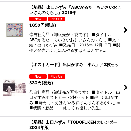
【新品】 出口かずみ「ABCかるた ちいさいおじ
いさんのくらし」2016年
1,650
円
(税込)
◎自社商品（卸販売が可能です） ■タイトル：
ABCかるた ちいさいおじいさんのくらし ■文・
絵：出口かずみ ■発売日：2016年 12月17日 ■製
作／発売元：えほんやるすばんばんする…
【ポストカード】 出口かずみ「小八」／2枚セッ
ト
330
円
(税込)
◎自社商品（卸販売が可能です） ■タイトル：出
口かずみポストカード2枚セット ■絵：出口かず
み ■発売元：えほんやるすばんばんするかいしゃ
■状態：新品 ・「厳しくも優しい先生」 …
【新品】出口かずみ「TODOFUKEN カレンダー」
2024年版