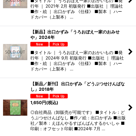
■タイトル ｜ うろおぼえ一家のおかいもの ■発
行年 ｜ 2021年 2月 初版発行 ■出版社 ｜ 理論社
■作・絵 ｜ 出口かずみ 《仕様》 ■製本 ｜ ハー
ドカバー（上製本） …
【新品】出口かずみ「うろおぼえ一家のおみせ
や」2024年
■タイトル ｜ うろおぼえ一家のおかいもの ■発
行年 ｜ 2024年 9月 初版発行 ■出版社 ｜ 理論社
■作・絵 ｜ 出口かずみ 《仕様》 ■製本 ｜ ハー
ドカバー（上製本） …
【新品／新刊】 出口かずみ「どうぶつせけんばな
し」2018年
1,650
円
(税込)
◎自社商品（卸販売が可能です） ■タイトル：ど
うぶつせけんばなし ■作／絵：出口かずみ ■出版
社／製本：えほんやるすばんばんするかいしゃ ■
印刷：オフセット印刷 ■2024年 7月 …