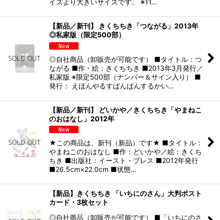
イズより大きいサイズです。 ※11…
【新品／新刊】 きくちちき「つながる」2013年
◎私家版（限定500部）
◎自社商品（卸販売が可能です） ■タイトル：つ
ながる ■作・絵：きくちちき ■2013年3月発行／
私家版 ※限定500部（ナンバー＆サイン入り） ■
発行： えほんやるすばんばんするかい…
【新品／新刊】 どいかや／きくちちき「やまねこ
のおはなし」2012年
★この商品は、新刊（新品）です★ ■タイトル：
やまねこのおはなし ■作：どいかや／絵：きくち
ちき ■出版社：イースト・プレス ■2012年発行
■26.5cm×22.0cm ■状態…
【新品】きくちちき 「いちにのさん」大判ポスト
カード・3枚セット
◎自社商品（卸販売が可能です） ■「いちにのさ