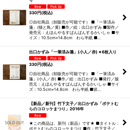
330
円
(税込)
◎自社商品（卸販売が可能です） ■「一筆済み
箋」(猫と鳥／黄) ■作／絵：出口かずみ ■製作／
発売元：えほんやるすばんばんするかいしゃ ■サ
イズ：10.5cm×14.8cm わら半紙 ■…
出口かずみ「一筆済み箋」(小人／赤) ※6枚入り
330
円
(税込)
◎自社商品（卸販売が可能です） ■「一筆済み
箋」(小人／赤) ■作／絵：出口かずみ ■発行／販
売元：えほんやるすばんばんするかいしゃ ■サイ
ズ：10.5cm×14.8cm わら半紙 ■状…
【新品／新刊】竹下文子／出口かずみ「ポテトむ
らのコロッケまつり」2016年
★この商品は、新刊（新品）です★ ■タイトル：
ポテトむらのコロッケまつり ■作：竹下文子／