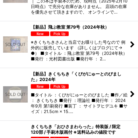
絞り込む
｜ この本は手製本のため、現時点（2025年2月10
日時点）で充分な在庫がありません。 店頭の在庫
を優先させて頂きますので、 オンラインで…
【新品】飛ぶ教室 第79号（2024年秋）
※きくちちきさんと当店でお喋りした号なので 例
外的に販売しています （詳しくはブログにて→
●） ■タイトル ：飛ぶ教室 第79号（2024年秋）
■発行 ：光村図書出版 ■発行年 ： 2…
【新品】きくちちき「くびがにゅーとのびまし
た」2024年
■タイトル ：くびがにゅーとのびました ■作／絵
： きくちちき ■発行 ：理論社 ■発行年 ： 2024
年9月 第1刷発行 ■装丁 ： サイトヲヒデユキ ■サ
イズ：21.5cm × 15.…
きくちちき「おひさまわらった」特装版 / 限定
120部 / 手刷木版画付 ※送料込みの値段です