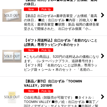
の休日」
【新品】出口かずみ×書肆吾輩堂 ／お懐紙「最高
の休日」 ■絵：出口かずみ ■内容：20枚入り ■
発売元：書肆吾輩堂 ■状態：新品 福岡の書肆吾輩
堂さんで開催された、 出口かずみ個展『小…
【ギフト用送料込】出口かずみ「名前のないこと
ば辞典」専用ラッピング+本のセット
※こちらの商品は、520円の送料込みの価格になり
ます。 （レターパックプラス、追跡番号付き）
【ギフト用】「名前のないことば辞典」専用ラッ
ピング袋 + シール + 本のセット ・「名前の…
【新品／新刊】 出口かずみ「TOOMIN
VALLEY」2016年
◎自社商品（卸販売が可能です） ■タイトル：
TOOMIN VALLEY ■作／絵：出口かずみ ■装丁／
設計／デザイン：サイトヲヒデユキ ■出版社／製