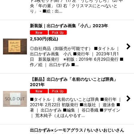
ド3枚セット(B) 》 (1) 左「うしろ うしろ」 (2) 中
央「年の瀬」 (3) 右「クリスマスにとべないと
り」 - ■絵：出…
新装版｜出口かずみ画集「小八」2023年
2,530
円
(税込)
◎自社商品（卸販売が可能です） ■タイトル ｜
出口かずみ画集 小八 ■発行年 ｜ 2023年1月1
日 新装版発行 ※初版：2019年 6月29日発行 ■
作／絵 ｜ 出口かずみ ■…
【新品】出口かずみ「名前のないことば辞典」
2021年
■タイトル ｜ 名前のないことば辞典 ■発行年 ｜
2021年 2月22日 初版発行 ■出版社 ｜ 遊泳舎 ■
著 ｜ 出口かずみ ■編集 ｜ 谷口香織 ■デザイン
｜ 荒木純子（えほんやるす…
出口かずみ×シーモアグラス / ちいさいおじいさん