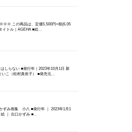
 この商品は、定価5,500円+税(6,05
イトル｜AGEHA ■絵…
らない ■発行年｜2023年10月1日 新
らまいこ（松村真依子） ■発売元…
み画集 小八 ■発行年 ｜ 2023年1月1
絵 ｜ 出口かずみ ■…