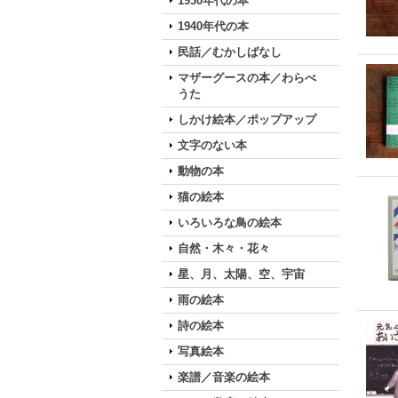
1930年代の本
1940年代の本
民話／むかしばなし
マザーグースの本／わらべ
うた
しかけ絵本／ポップアップ
文字のない本
動物の本
猫の絵本
いろいろな鳥の絵本
自然・木々・花々
星、月、太陽、空、宇宙
雨の絵本
詩の絵本
写真絵本
楽譜／音楽の絵本