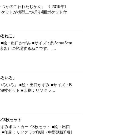
かのこわれたじかん」 《 2019年1
ジャケットが横型二つ折り4面ポケット付
のるねこ」
絵：出口かずみ ■サイズ：約3cm×3cm
（遊泳舎）に登場するねこです。 …
いろいろ」
ろいろ」 ■絵：出口かずみ ■サイズ：B
ー1枚の9枚セット ■印刷：リソグラ…
／3枚セット
ずみポストカード3枚セット ■絵：出口
ゃ ■印刷：リソグラフ印刷（中野活版印刷