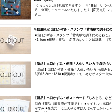
《 ちょっとだけ視聴できます 》 ※4曲目「いつもいつ
月、全面リニューアルいたしました 》 [変更点1] 
き…
※数量限定 出口かずみ・スタンプ「背表紙で調子に
■出口かずみ・スタンプ「背表紙で調子にのるねこ」 ■
×1.8cm ■状態：新品 「名前のないことば辞典」
【新品】出口かずみ・便箋「人生いろいろ 毛並みも
【新品】出口かずみ・便箋「人生いろいろ 毛並みもい
6(約18.2cm×12.8) ■便箋8枚 + ちいさなポスタ
【新品】出口かずみ・ポストカード「じろじろ」など
◎自社商品（卸販売が可能です） ■タイトル：出口か
かずみ ■発売元：えほんやるすばんばんするかいし