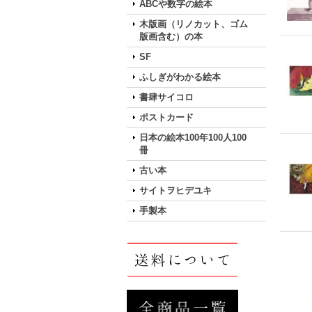
ABCや数字の絵本
木版画（リノカット、ゴム
版画含む）の本
SF
ふしぎがわかる絵本
書肆サイコロ
ポストカード
日本の絵本100年100人100
冊
古い本
サイトヲヒデユキ
手製本