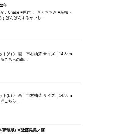
22年
/ Chase ■原作 ： きくちちき ■装幀・
やるすばんばんするかいし…
(A) 》 画｜市村柚芽 サイズ｜14.8cm
太 ※こちらの商…
(B) 》 画｜市村柚芽 サイズ｜14.8cm
 ※こちら…
(新装版) ※近藤晃美／画