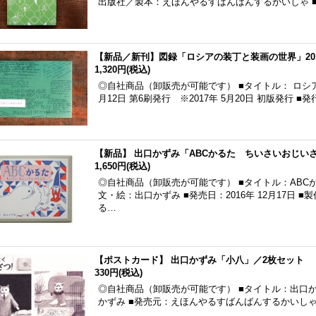
出版社／製本：えほんやるすばんばんするかいしゃ ■印刷
【新品／新刊】図録「ロシアの装丁と装画の世界」20
1,320円
(税込)
◎自社商品（卸販売が可能です） ■タイトル： ロシアの
月12日 第6刷発行 ※2017年 5月20日 初版発行 ■
【新品】 出口かずみ「ABCかるた ちいさいおじいさ
1,650円
(税込)
◎自社商品（卸販売が可能です） ■タイトル：ABC
文・絵：出口かずみ ■発売日：2016年 12月17日
る…
【ポストカード】 出口かずみ「小八」／2枚セット
330円
(税込)
◎自社商品（卸販売が可能です） ■タイトル：出口か
かずみ ■発売元：えほんやるすばんばんするかいしゃ
…