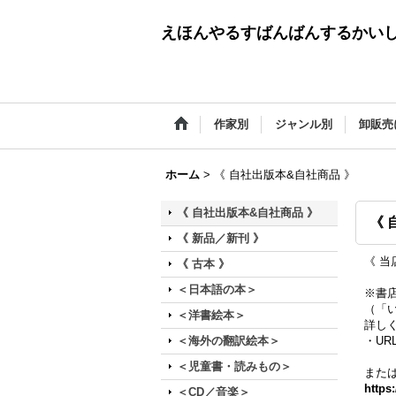
えほんやるすばんばんするかい
作家別
ジャンル別
卸販売
ホーム
>
《 自社出版本&自社商品 》
《 自社出版本&自社商品 》
《 
《 新品／新刊 》
《 当
《 古本 》
＜日本語の本＞
※書
（「
＜洋書絵本＞
詳し
＜海外の翻訳絵本＞
・U
＜児童書・読みもの＞
また
https
＜CD／音楽＞