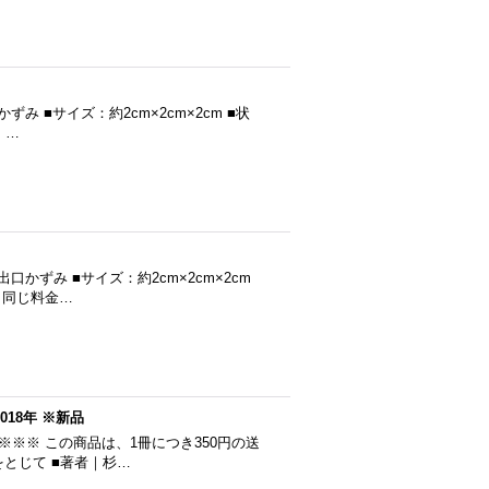
 ■サイズ：約2cm×2cm×2cm ■状
 …
かずみ ■サイズ：約2cm×2cm×2cm
料と同じ料金…
2018年 ※新品
※※※ この商品は、1冊につき350円の送
 耳をとじて ■著者｜杉…