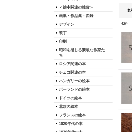
＜絵本関連の雑貨＞
表
画集・作品集・図録
62
件
デザイン
装丁
印刷
昭和を感じる素敵な作家た
ち
ロシア関連の本
チェコ関連の本
ハンガリーの絵本
ポーランドの絵本
ドイツの絵本
北欧の絵本
フランスの絵本
1920年代の本