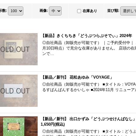
示数
:
画像
:
並び順
:
在庫あり
【新品】きくちちき「どうぶつらぷそでぃ」2024年
◎自社商品（卸販売が可能です） ｜ご予約受付中｜ 
月10日時点）で充分な在庫がありません。 店頭の在
ンで…
【新品／新刊】 花松あゆみ「VOYAGE」
◎自社商品（卸販売が可能です） ■タイトル：VOYA
るすばんばんするかいしゃ ■2024年11月 リニューアル
【新品／新刊】 出口かずみ「どうぶつせけんばなし」2
1,650円
(税込)
◎自社商品（卸販売が可能です） ■タイトル：どうぶ