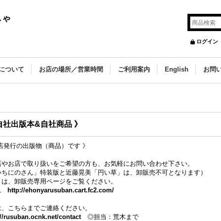
しゃ
ログイン
について
お店の場所／営業時間
ご利用案内
English
お問
自社出版本&自社商品 》
店発行の出版物（商品）です 》
店やお店で取り扱いをご希望の方も、お気軽にお問い合わせ下さい。
いちにのさん」特装版と近藤晃美「円い草」は、卸販売不可となります）
くは、卸販売専用ページをご覧ください。
RL
http://ehonyarusuban.cart.fc2.com/
は、こちらまでご連絡ください。
://rusuban.ocnk.net/contact
◎担当：荒木まで