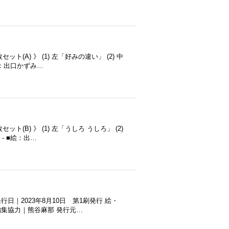
(A) 》 (1) 左「好みの違い」 (2) 中
絵：出口かずみ…
(B) 》 (1) 左「うしろ うしろ」 (2)
- ■絵：出…
日｜2023年8月10日 第1刷発行 絵・
編集協力｜熊谷麻那 発行元…