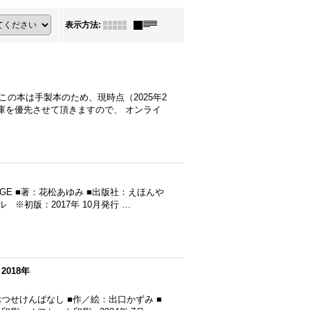
表示方法
:
この本は手製本のため、現時点（2025年2
庫を優先させて頂きますので、 オンライ
GE ■著：花松あゆみ ■出版社：えほんや
 ※初版：2017年 10月発行 …
018年
つせけんばなし ■作／絵：出口かずみ ■