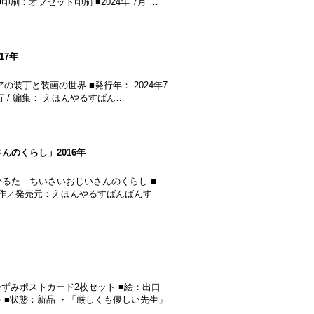
：オフセット印刷 ■2024年 7月 …
17年
装丁と装画の世界 ■発行年： 2024年7
発行 / 編集： えほんやるすばん…
んのくらし」2016年
かるた ちいさいおじいさんのくらし ■
 ■製作／発売元：えほんやるすばんばんす
ずみポストカード2枚セット ■絵：出口
 ■状態：新品 ・「厳しくも優しい先生」