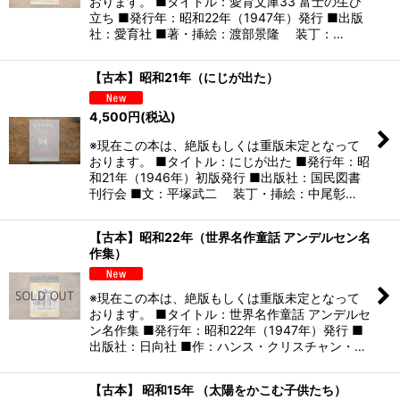
おります。 ■タイトル：愛育文庫33 富士の生ひ
立ち ■発行年：昭和22年（1947年）発行 ■出版
社：愛育社 ■著・挿絵：渡部景隆 装丁：…
【古本】昭和21年（にじが出た）
4,500
円
(税込)
※現在この本は、絶版もしくは重版未定となって
おります。 ■タイトル：にじが出た ■発行年：昭
和21年（1946年）初版発行 ■出版社：国民図書
刊行会 ■文：平塚武二 装丁・挿絵：中尾彰…
【古本】昭和22年（世界名作童話 アンデルセン名
作集）
※現在この本は、絶版もしくは重版未定となって
おります。 ■タイトル：世界名作童話 アンデルセ
ン名作集 ■発行年：昭和22年（1947年）発行 ■
出版社：日向社 ■作：ハンス・クリスチャン・…
【古本】 昭和15年 （太陽をかこむ子供たち）