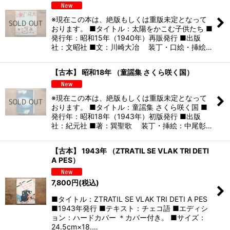
※現在この本は、絶版もしくは重版未定となって
おります。 ■タイトル：太陽をかこむ子供たち ■
発行年：昭和15年（1940年）再販発行 ■出版
社：文昭社 ■文：川崎大冶 装丁・口絵・挿絵…
【古本】 昭和18年 （童謡集 さくら咲く国）
※現在この本は、絶版もしくは重版未定となって
おります。 ■タイトル：童謡集 さくら咲く国 ■
発行年：昭和18年（1943年）初版発行 ■出版
社：紀元社 ■著：巽聖歌 装丁・挿絵：中尾彰…
【古本】 1943年 （ZTRATIL SE VLAK TRI DETI
A PES）
7,800
円
(税込)
■タイトル：ZTRATIL SE VLAK TRI DETI A PES
■1943年発行 ■テキスト：チェコ語 ■エディシ
ョン：ハードカバー ＊カバー付き。 ■サイズ：
24.5cm×18.…