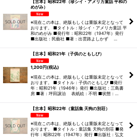
【古本】昭和22年（珍シイ・アメリカ童話 平和の
めがみ）
※現在この本は、絶版もしくは重版未定となって
おります。 ■タイトル：珍シイ・アメリカ童話 平
和のめがみ ■発行年：昭和22年（1947年）発行
■出版社：民藝社 ■著：出雲路よしかず …
【古本】昭和21年（子供のともしび）
1,200
円
(税込)
※現在この本は、絶版もしくは重版未定となって
おります。 ■タイトル：子供のともしび ■発行
年：昭和21年（1946年）発行 ■出版社：三島書
房 ■著：坪田譲治 表紙絵：不明 ■状態：…
【古本】昭和22年（童話集 天狗の別荘）
※現在この本は、絶版もしくは重版未定となって
おります。 ■タイトル：童話集 天狗の別荘 ■発
行年：昭和22年（1947年）発行 ■出版社：弘文