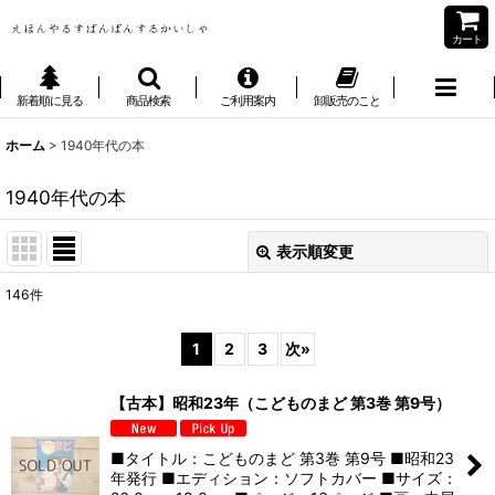
カート
新着順に見る
商品検索
ご利用案内
卸販売のこと
ホーム
>
1940年代の本
1940年代の本
表示順変更
閉じる
146
件
表示数
:
1
2
3
次
»
並び順
:
【古本】昭和23年（こどものまど 第3巻 第9号）
絞り込む
■タイトル：こどものまど 第3巻 第9号 ■昭和23
年発行 ■エディション：ソフトカバー ■サイズ：