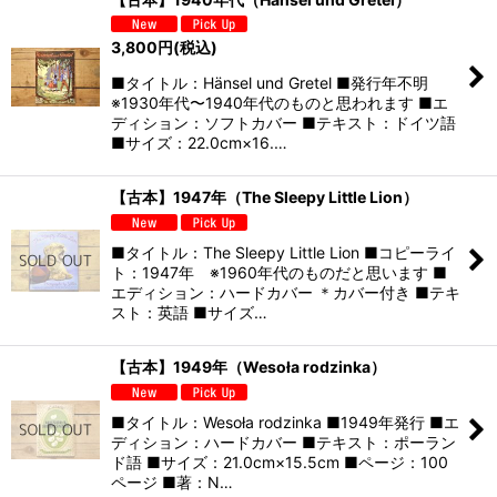
3,800
円
(税込)
■タイトル：Hänsel und Gretel ■発行年不明
※1930年代〜1940年代のものと思われます ■エ
ディション：ソフトカバー ■テキスト：ドイツ語
■サイズ：22.0cm×16.…
【古本】1947年（The Sleepy Little Lion）
■タイトル：The Sleepy Little Lion ■コピーライ
ト：1947年 ※1960年代のものだと思います ■
エディション：ハードカバー ＊カバー付き ■テキ
スト：英語 ■サイズ…
【古本】1949年（Wesoła rodzinka）
■タイトル：Wesoła rodzinka ■1949年発行 ■エ
ディション：ハードカバー ■テキスト：ポーラン
ド語 ■サイズ：21.0cm×15.5cm ■ページ：100
ページ ■著：N…