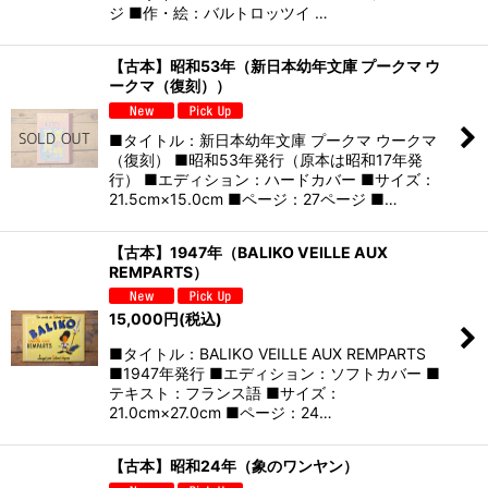
ジ ■作・絵：バルトロッツイ …
【古本】昭和53年（新日本幼年文庫 プークマ ウ
ークマ（復刻））
■タイトル：新日本幼年文庫 プークマ ウークマ
（復刻） ■昭和53年発行（原本は昭和17年発
行） ■エディション：ハードカバー ■サイズ：
21.5cm×15.0cm ■ページ：27ページ ■…
【古本】1947年（BALIKO VEILLE AUX
REMPARTS）
15,000
円
(税込)
■タイトル：BALIKO VEILLE AUX REMPARTS
■1947年発行 ■エディション：ソフトカバー ■
テキスト：フランス語 ■サイズ：
21.0cm×27.0cm ■ページ：24…
【古本】昭和24年（象のワンヤン）