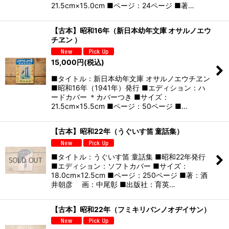
21.5cm×15.0cm ■ページ：24ページ ■著…
【古本】昭和16年（新日本幼年文庫 オサルノエウ
チヱン ）
15,000
円
(税込)
■タイトル：新日本幼年文庫 オサルノエウチヱン
■昭和16年（1941年）発行 ■エディション：ハ
ードカバー ＊カバーつき ■サイズ：
21.5cm×15.5cm ■ページ：50ページ ■…
【古本】昭和22年（うぐいす笛 童話集）
■タイトル：うぐいす笛 童話集 ■昭和22年発行
■エディション：ソフトカバー ■サイズ：
18.0cm×12.5cm ■ページ：250ページ ■著：酒
井朝彦 画：中尾彰 ■出版社：育英…
【古本】昭和22年（フミキリバンノオヂイサン）