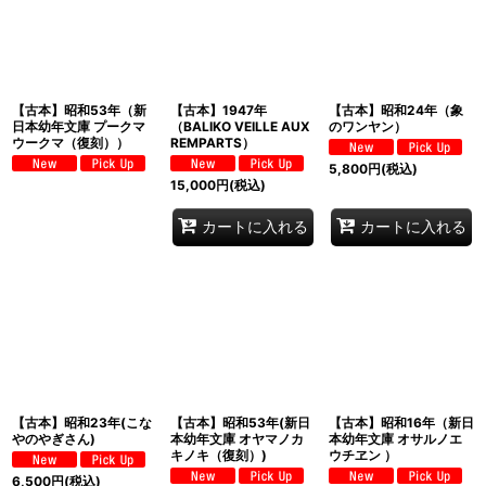
【古本】昭和53年（新
【古本】1947年
【古本】昭和24年（象
日本幼年文庫 プークマ
（BALIKO VEILLE AUX
のワンヤン）
ウークマ（復刻））
REMPARTS）
5,800
円
(税込)
15,000
円
(税込)
カートに入れる
カートに入れる
【古本】昭和23年(こな
【古本】昭和53年(新日
【古本】昭和16年（新日
やのやぎさん)
本幼年文庫 オヤマノカ
本幼年文庫 オサルノエ
キノキ（復刻）)
ウチヱン ）
6,500
円
(税込)