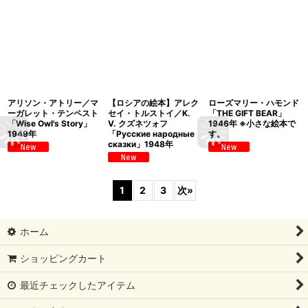
アリソン・アトリー／マ
【ロシアの絵本】アレク
ローズマリー・ハモンド
ーガレット・テンペスト
セイ・トルストイ／K.
「THE GIFT BEAR」
「Wise Owl's Story」
V. クズネツォフ
1946年 ※小さな絵本で
1949年
「Русские народные
す。
сказки」1948年
1
2
3
次
»
ホーム
ショッピングカート
最近チェックしたアイテム