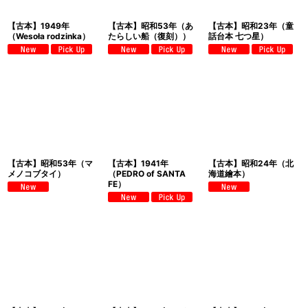
【古本】1949年
【古本】昭和53年（あ
【古本】昭和23年（童
（Wesoła rodzinka）
たらしい船（復刻））
話台本 七つ星）
【古本】昭和53年（マ
【古本】1941年
【古本】昭和24年（北
メノコブタイ）
（PEDRO of SANTA
海道繪本）
FE）