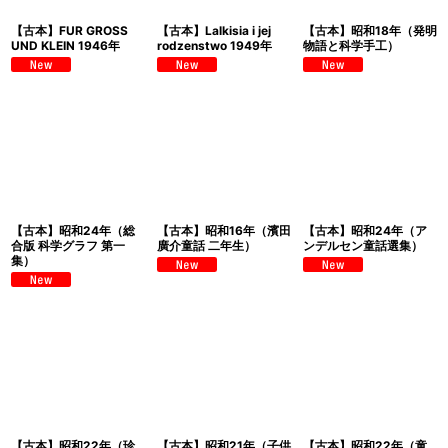
【古本】FUR GROSS
【古本】Lalkisia i jej
【古本】昭和18年（発明
UND KLEIN 1946年
rodzenstwo 1949年
物語と科学手工）
【古本】昭和24年（総
【古本】昭和16年（濱田
【古本】昭和24年（ア
合版 科学グラフ 第一
廣介童話 二年生）
ンデルセン童話選集）
集）
【古本】昭和22年（珍
【古本】昭和21年（子供
【古本】昭和22年（童