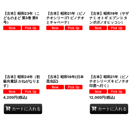
【古本】昭和23年（こ
【古本】昭和21年（ピノ
【古本】昭和19年（サザ
どものまど 第3巻 第9
チオシリーズ1 ピノチオ
ナミ オトギ エブンコ タ
号）
とチャペーテ）
ンポポノオヒッコシ）
【古本】昭和24年（初
【古本】昭和16年(日本
【古本】昭和21年（ピノ
級向童話 かねがなりま
昆虫記)
チオシリーズ 6 ピノチオ
す）
印度へ行く）
4,200
円
(税込)
12,000
円
(税込)
カートに入れる
カートに入れる