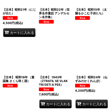
【古本】昭和21年（にじ
【古本】昭和22年（世
【古本】 昭和15年 （太
が出た）
界名作童話 アンデルセ
陽をかこむ子供たち）
ン名作集）
4,500
円
(税込)
カートに入れる
【古本】 昭和18年 （童
【古本】 1943年
【古本】 昭和24年 （ね
謡集 さくら咲く国）
（ZTRATIL SE VLAK
ずみのかくれんぼ）
TRI DETI A PES）
4,200
円
(税込)
7,800
円
(税込)
カートに入れる
カートに入れる