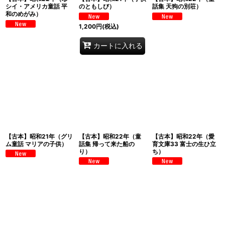
シイ・アメリカ童話 平
のともしび）
話集 天狗の別荘）
和のめがみ）
1,200
円
(税込)
カートに入れる
【古本】昭和21年（グリ
【古本】昭和22年（童
【古本】昭和22年（愛
ム童話 マリアの子供）
話集 帰って来た船の
育文庫33 富士の生ひ立
り）
ち）