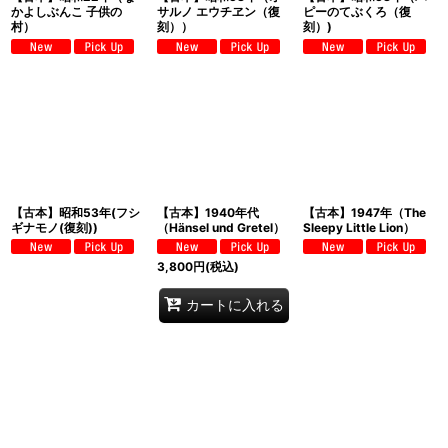
かよしぶんこ 子供の
サルノ エウチヱン（復
ピーのてぶくろ（復
村）
刻））
刻）)
【古本】昭和53年(フシ
【古本】1940年代
【古本】1947年（The
ギナモノ(復刻))
（Hänsel und Gretel）
Sleepy Little Lion）
3,800
円
(税込)
カートに入れる