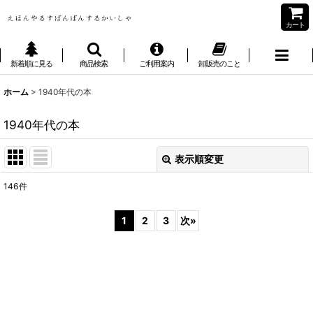
カート
新着順に見る
商品検索
ご利用案内
卸販売のこと
ホーム
>
1940年代の本
1940年代の本
表示順変更
閉じる
146
件
表示数
:
1
2
3
次
»
並び順
:
絞り込む