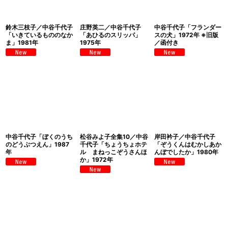
鈴木三枝子／中谷千代子
庄野英二／中谷千代子
中谷千代子「フランダー
「いきているもののなか
「あひるのスリッパ」
スの犬」1972年 ※旧版
ま」1981年
1975年
／函付き
中谷千代子「ぼくのうち
松谷みよ子全集10／中谷
岸田衿子／中谷千代子
のどうぶつえん」1987
千代子「ちょうちょホテ
「ぞうくんはむかしあか
年
ル まねっこぞうさんほ
んぼでしたか」1980年
か」1972年