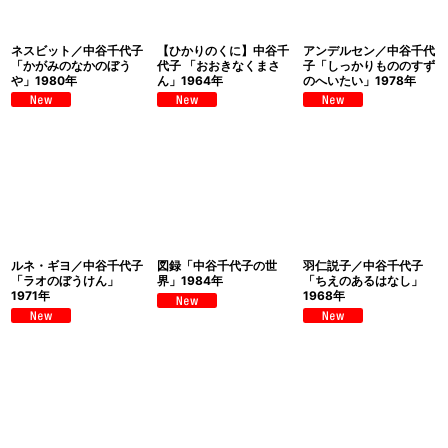
ネスビット／中谷千代子
【ひかりのくに】中谷千
アンデルセン／中谷千代
「かがみのなかのぼう
代子 「おおきなくまさ
子「しっかりもののすず
や」1980年
ん」1964年
のへいたい」1978年
ルネ・ギヨ／中谷千代子
図録「中谷千代子の世
羽仁説子／中谷千代子
「ラオのぼうけん」
界」1984年
「ちえのあるはなし」
1971年
1968年