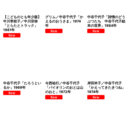
【こどものとも年少版】
グリム／中谷千代子「か
中谷千代子「詩情のどう
中川李枝子／中川宗弥
えるのおうさま」1974
ぶつたち 中谷千代子絵
「とらたとトラック」
年
本の世界」1984年
1981年
中谷千代子「たろうとい
今西祐行／中谷千代子
岸田衿子／中谷千代子
るか」1969年
「バイオリンのおとは山
「かえってきたきつね」
のおと」1972年
1974年