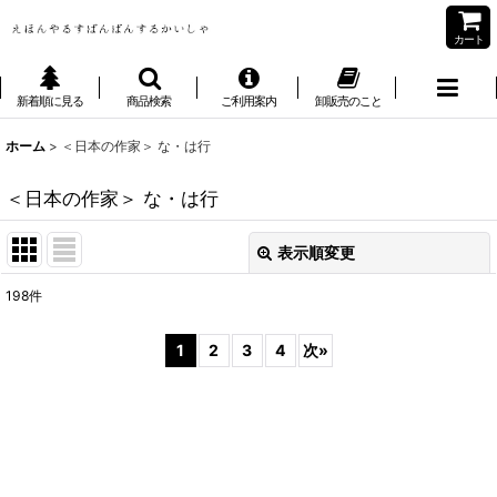
カート
新着順に見る
商品検索
ご利用案内
卸販売のこと
ホーム
>
＜日本の作家＞ な・は行
＜日本の作家＞ な・は行
表示順変更
閉じる
198
件
サブカテゴリ
:
1
2
3
4
次
»
表示数
:
並び順
: