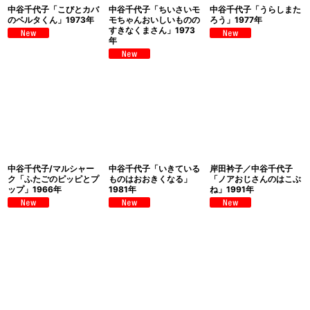
中谷千代子「こびとカバ
中谷千代子「ちいさいモ
中谷千代子「うらしまた
のベルタくん」1973年
モちゃんおいしいものの
ろう」1977年
すきなくまさん」1973
年
中谷千代子/マルシャー
中谷千代子「いきている
岸田衿子／中谷千代子
ク「ふたごのピッピとプ
ものはおおきくなる」
「ノアおじさんのはこぶ
ップ」1966年
1981年
ね」1991年