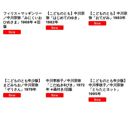
絞り込む
フィリス＝マッギンリー
【こどものとも】中川宗
【こどものとも】中川宗
／中川宗弥「みにくいお
弥「はじめてのゆき」
弥「おてがみ」1983年
ひめさま」1968年 ※旧
1982年
版
【こどものとも年少版】
中川李枝子／中川宗弥
【こどものとも年少版】
まどみちお／中川宗弥
「こだぬき6ぴき」1972
中川李枝子／中川宗弥
「ぞうさん」1979年
年 ※函付き/旧版
「とらたとヨット」
1995年