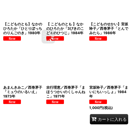
【こどものとも】なかの
【 こどものとも 】なか
【こどものせかい】宮坂
ひろたか「ひとりぼっち
のひろたか「3びきのこ
聆子／西巻茅子「とんで
のりんごのき」1980年
どものひつじ」1984年
みたら」1986年
あまんきみこ／西巻茅子
吉行理恵／西巻茅子「ま
宮坂聆子／西巻茅子「ま
「ミュウのいるいえ」
ほうつかいのくしゃんね
いにちいっしょ」1984
1973年
こ」1971年
年
1,000
円
(税込)
カートに入れる