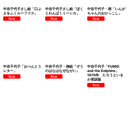
中谷千代子さし絵「口ぶ
中谷千代子さし絵「ぼく
中谷千代子・画「いんが
えをふくルーファス」
とわんぱくミーシカ」
ちゃんのおひっこし」
中谷千代子「おべんとう
中谷千代子・挿絵「ぞう
中谷千代子「FUMIO
レター」
のはなはなぜながい」
and the Dolphins」
1970年 たろうといる
か英語版