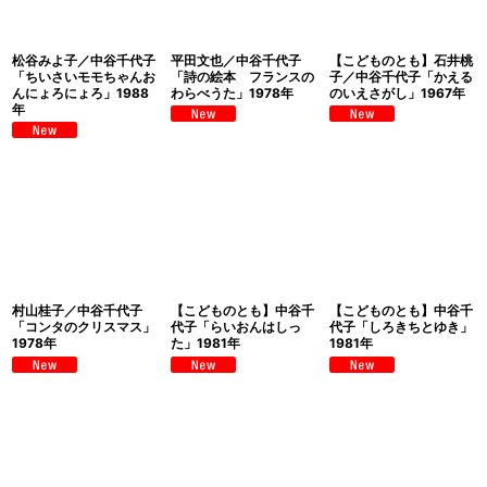
松谷みよ子／中谷千代子
平田文也／中谷千代子
【こどものとも】石井桃
「ちいさいモモちゃんお
「詩の絵本 フランスの
子／中谷千代子「かえる
んにょろにょろ」1988
わらべうた」1978年
のいえさがし」1967年
年
村山桂子／中谷千代子
【こどものとも】中谷千
【こどものとも】中谷千
「コンタのクリスマス」
代子「らいおんはしっ
代子「しろきちとゆき」
1978年
た」1981年
1981年