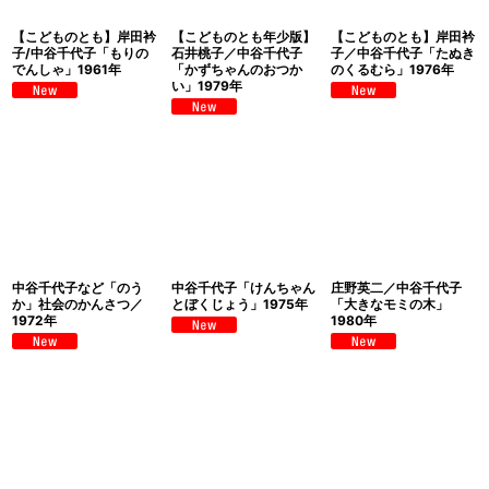
【こどものとも】岸田衿
【こどものとも年少版】
【こどものとも】岸田衿
子/中谷千代子「もりの
石井桃子／中谷千代子
子／中谷千代子「たぬき
でんしゃ」1961年
「かずちゃんのおつか
のくるむら」1976年
い」1979年
中谷千代子など「のう
中谷千代子「けんちゃん
庄野英二／中谷千代子
か」社会のかんさつ／
とぼくじょう」1975年
「大きなモミの木」
1972年
1980年