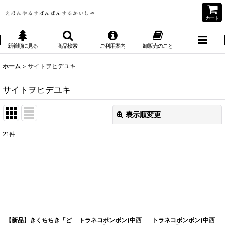
カート
新着順に見る
商品検索
ご利用案内
卸販売のこと
ホーム
>
サイトヲヒデユキ
サイトヲヒデユキ
表示順変更
閉じる
21
件
表示数
:
並び順
:
絞り込む
【新品】きくちちき「ど
トラネコボンボン(中西
トラネコボンボン(中西