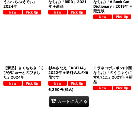
うぶつらぷそでぃ」
なちお)「BIRD」2021
なちお)「A Book Cat
2024年
年 ※新品
Dictionary」2019年 ※
限定版
【新品】きくちちき「く
杉本さなえ「AGEHA」
トラネコボンボン(中西
びがにゅーとのびまし
2022年 ※送料込みの値
なちお)「のうじょうに
た」2024年
段です
すむねこ」2021年 ※新
品
6,250
円
(税込)
カートに入れる