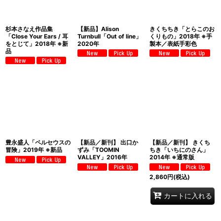
杉本さなえ作品集
【新品】Alison
きくちちき「とらこのお
「Close Your Ears / 耳
Turnbull「Out of line」
くりもの」2018年 ※手
をとじて」2018年 ※新
2020年
製本／表紙手彩色
品
豊永盛人「ペルセウスの
【新品／新刊】 出口か
【新品／新刊】 きくち
冒険」2019年 ※新品
ずみ「TOOMIN
ちき「いちにのさん」
VALLEY」2016年
2014年 ※通常版
2,860
円
(税込)
カートに入れる