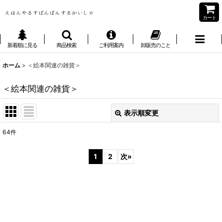
カート
新着順に見る
商品検索
ご利用案内
卸販売のこと
ホーム
>
＜絵本関連の雑貨＞
＜絵本関連の雑貨＞
表示順変更
閉じる
64
件
表示数
:
1
2
次
»
並び順
:
絞り込む