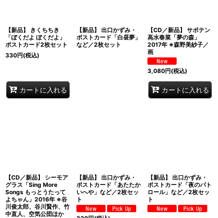
【新品】 きくちちき
【新品】 出口かずみ・
【CD／新品】 サボテン
「ぼくだよ ぼくだよ」
ポストカード「白昼夢」
高水春菜「夢の森」
ポストカード2枚セット
など／2枚セット
2017年 ※森野美紗子／
画
330
円
(税込)
3,080
円
(税込)
カートに入れる
カートに入れる
【CD／新品】 シーモア
【新品】 出口かずみ・
【新品】 出口かずみ・
グラス「Sing More
ポストカード「あたたか
ポストカード「夜のパト
Songs もっとうたって
いへや」など／2枚セッ
ロール」など／2枚セッ
よちゃん」2016年 ※谷
ト
ト
川俊太郎、谷川賢作、竹
中直人、空気公団ほか