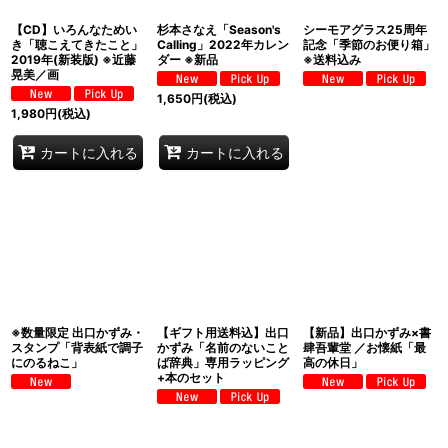
【CD】いろんなためい
杉本さなえ「Season's
シーモアグラス25周年
き「聴こえてきたこと」
Calling」2022年カレン
記念「季節のお便り箱」
2019年(新装版) ※近藤
ダー ※新品
※送料込み
晃美／画
1,650
円
(税込)
1,980
円
(税込)
カートに入れる
カートに入れる
※数量限定 出口かずみ・
【ギフト用送料込】出口
【新品】出口かずみ×書
スタンプ「背表紙で調子
かずみ「名前のないこと
肆吾輩堂 ／お懐紙「最
にのるねこ」
ば辞典」専用ラッピング
高の休日」
+本のセット