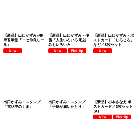
【新品】出口かずみ×書
【新品】出口かずみ・便
【新品】出口かずみ・ポ
肆吾輩堂「ニセ仲良しー
箋「人生いろいろ 毛並
ストカード「じろじろ」
ル」
みもいろいろ」
など／3枚セット
出口かずみ・スタンプ
出口かずみ・スタンプ
【新品】杉本さなえ ポ
「電話中のくま」
「手紙が届いたとり」
ストカード／3枚セット
(A)