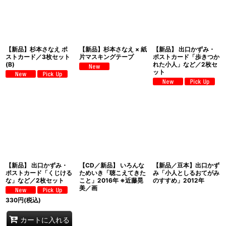
【新品】杉本さなえ ポ
【新品】杉本さなえ × 紙
【新品】 出口かずみ・
ストカード／3枚セット
片マスキングテープ
ポストカード「歩きつか
(B)
れた小人」など／2枚セ
ット
【新品】 出口かずみ・
【CD／新品】 いろんな
【新品／豆本】出口かず
ポストカード「くじける
ためいき「聴こえてきた
み「小人としるおてがみ
な」など／2枚セット
こと」2016年 ※近藤晃
のすすめ」2012年
美／画
330
円
(税込)
カートに入れる