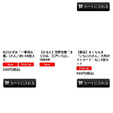
カートに入れる
出口かずみ「一筆済み
【かるた】安野光雅「き
【新品】きくちちき
箋」(小人／赤) ※6枚入
りがみ 江戸いろは」
「いちにのさん」大判ポ
り
1980年
ストカード・ねこ2枚セ
ット
330
円
(税込)
550
円
(税込)
カートに入れる
カートに入れる