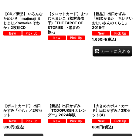
【CD／新品】 いろんな
【タロットカード】まつ
【新品】 出口かずみ
ためいき「majimaji ま
むらまいこ（松村真依
「ABCかるた ちいさい
じまじ／sowaka そわ
子)「THE TAROT OF
おじいさんのくらし」
か」2枚組CD
STORIES -愚者の
2016年
旅-」
1,650
円
(税込)
カートに入れる
【ポストカード】 出口
【新品】出口かずみ
【大きめのポストカー
かずみ「小八」／2枚セ
「TODOFUKEN カレン
ド】出口かずみ / 3枚セ
ット
ダー」2024年版
ット(A)
330
円
(税込)
660
円
(税込)