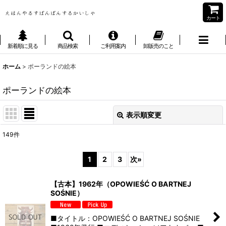
カート
新着順に見る
商品検索
ご利用案内
卸販売のこと
ホーム
>
ポーランドの絵本
ポーランドの絵本
表示順変更
閉じる
149
件
表示数
:
1
2
3
次
»
並び順
:
【古本】1962年（OPOWIEŚĆ O BARTNEJ
SOŚNIE）
絞り込む
■タイトル：OPOWIEŚĆ O BARTNEJ SOŚNIE