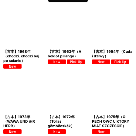
【古本】1968年
【古本】1963年（A
【古本】1954年（Cuda
（chodzi. chodzi baj
boldof pillango）
i dziwy）
po ścianie）
【古本】1973年
【古本】1972年
【古本】1975年（O
（WAWA UND iHR
（Tollas
PECH OWC U KTORY
HERR）
gömböcskék）
MIAT SZCZESCIE）