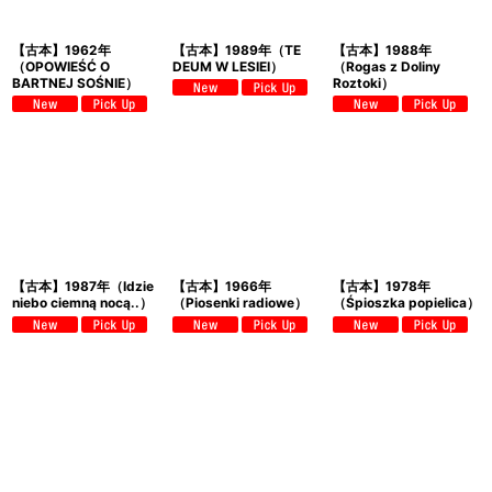
【古本】1962年
【古本】1989年（TE
【古本】1988年
（OPOWIEŚĆ O
DEUM W LESIEI）
（Rogas z Doliny
BARTNEJ SOŚNIE）
Roztoki）
【古本】1987年（Idzie
【古本】1966年
【古本】1978年
niebo ciemną nocą..）
（Piosenki radiowe）
（Śpioszka popielica）