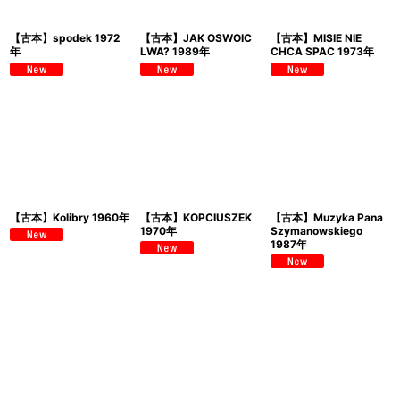
【古本】spodek 1972
【古本】JAK OSWOIC
【古本】MISIE NIE
年
LWA? 1989年
CHCA SPAC 1973年
【古本】Kolibry 1960年
【古本】KOPCIUSZEK
【古本】Muzyka Pana
1970年
Szymanowskiego
1987年