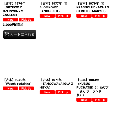
【古本】1976年
【古本】1977年（O
【古本】1979年（O
（DRZEWO Z
SŁOMKOWY
KRASNOLUDKACH I O
CZERWONYM
ŁAŃCUSZEK）
SIEROTCE MARYSI）
ŻAGLEM）
3,000
円
(税込)
カートに入れる
【古本】1949年
【古本】1971年
【古本】1984年
（Wesoła rodzinka）
（TAŃCOWAŁA IGŁA Z
（KUBUŚ
NITKA）
PUCHATEK（くまのプ
ーさん ポーランド
版））