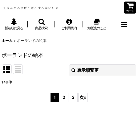
カート
新着順に見る
商品検索
ご利用案内
卸販売のこと
ホーム
>
ポーランドの絵本
ポーランドの絵本
表示順変更
閉じる
149
件
表示数
:
1
2
3
次
»
並び順
:
絞り込む