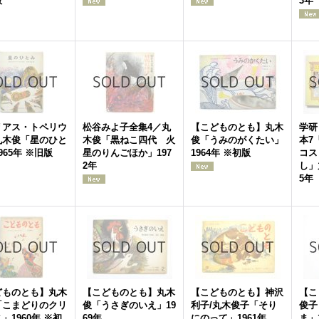
版
3年
リアス・トペリウ
松谷みよ子全集4／丸
【こどものとも】丸木
学研
丸木俊「星のひと
木俊「黒ねこ四代 火
俊「うみのがくたい」
本7
965年 ※旧版
星のりんごほか」197
1964年 ※初版
コス
2年
し」
5年
どものとも】丸木
【こどものとも】丸木
【こどものとも】神沢
【こ
「こまどりのクリ
俊「うさぎのいえ」19
利子/丸木俊子「そり
俊子
」1960年 ※初
69年
にのって」1961年
ま」