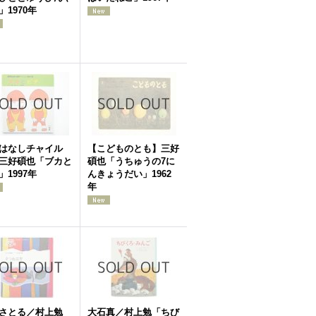
」1970年
はなしチャイル
【こどものとも】三好
三好碩也「ブカと
碩也「うちゅうの7に
」1997年
んきょうだい」1962
年
さとる／村上勉
大石真／村上勉「ちび