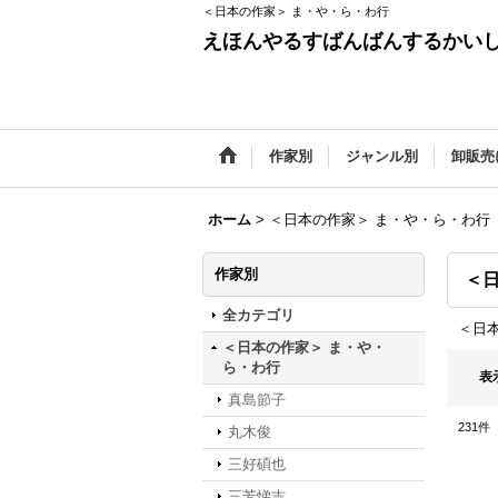
＜日本の作家＞ ま・や・ら・わ行
えほんやるすばんばんするかい
作家別
ジャンル別
卸販売
ホーム
>
＜日本の作家＞ ま・や・ら・わ行
作家別
＜
全カテゴリ
＜日
＜日本の作家＞ ま・や・
ら・わ行
表
真島節子
231
件
丸木俊
三好碩也
三芳悌吉