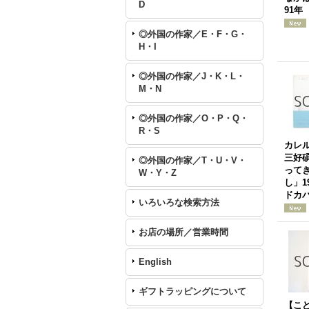
D
91年
◎外国の作家／E・F・G・
H・I
◎外国の作家／J・K・L・
M・N
◎外国の作家／O・P・Q・
R・S
カレ
三好
◎外国の作家／T・U・V・
って
W・Y・Z
し」1
ドカ
いろいろな検索方法
お店の場所／営業時間
English
ギフトラッピングについて
【こ