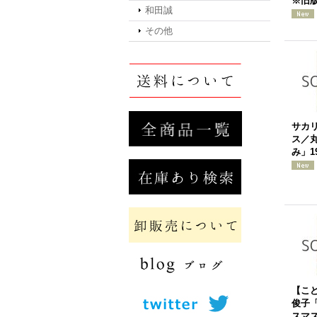
※旧
和田誠
その他
サカ
ス／
み」1
【こ
俊子
スマス