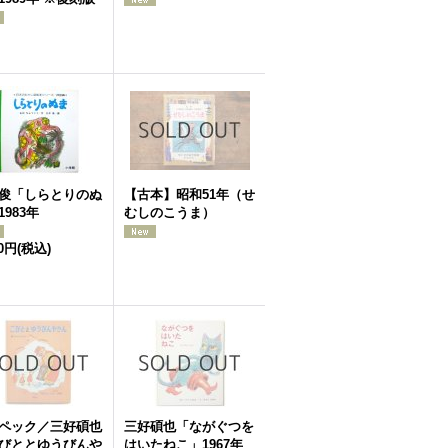
俊「しらとりのぬ
【古本】昭和51年（せ
1983年
むしのこうま）
00円
(税込)
ペック／三好碩也
三好碩也「ながぐつを
びととゆうびんや
はいたねこ」1967年