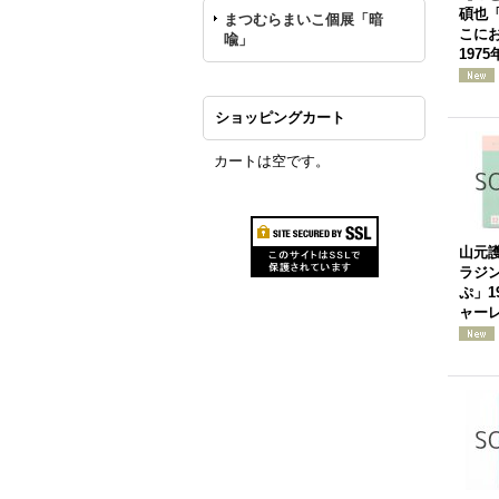
碩也
まつむらまいこ個展「暗
こに
喩」
1975
ショッピングカート
カートは空です。
山元
ラジ
ぷ」1
ャー