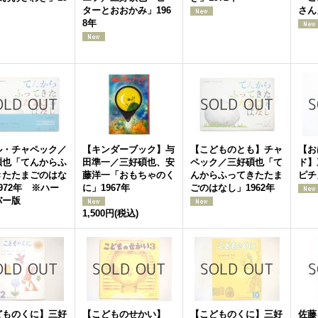
ターとおおかみ」196
さん
8年
ル・チャペック／
【キンダーブック】与
【こどものとも】チャ
【お
碩也「てんからふ
田準一／三好碩也、安
ペック／三好碩也「て
ド】
きたたまごのはな
藤洋一「おもちゃのく
んからふってきたたま
ピチ
972年 ※ハー
に」1967年
ごのはなし」1962年
バー版
1,500円
(税込)
どものくに】三好
【こどものせかい】
【こどものくに】三好
佐藤