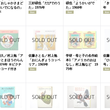
「おしゃかさまど
三好碩也「だびでのう
碩也「ようかいがで
「き
おいでになるの」
た」1976年
た」1968年
年
年
護久／村上勉「ア
佐藤さとる／村上勉
学研・母と子の名作絵
佐藤
ンとまほうのらん
「おにんぎょうコッペ
本1「アメリカのおは
「ひ
974年 ※ピクチ
リア」1969年
なし」村上勉など 19
号」
レコード付き
75年