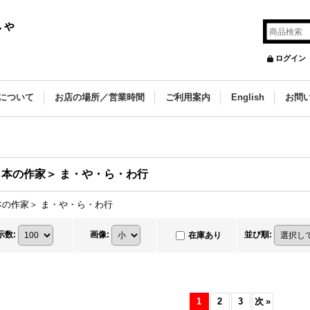
しゃ
ログイン
について
お店の場所／営業時間
ご利用案内
English
お問
日本の作家＞ ま・や・ら・わ行
本の作家＞ ま・や・ら・わ行
示数
:
画像
:
並び順
:
在庫あり
1
2
3
次
»