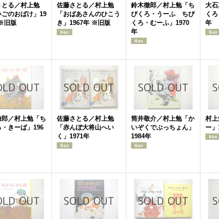
さとる／村上勉
佐藤さとる／村上勉
鈴木徹郎／村上勉「ち
大石
ごのおばけ」19
「おばあさんのひこう
びくろ・うーふ ちび
くろ
 ※旧版
き」1967年 ※旧版
くろ・むーふ」1970
年
年
徹郎／村上勉「ち
佐藤さとる／村上勉
筒井敬介／村上勉「か
村上
・きーば」196
「赤んぼ大将山へい
いぞくでぶっちょん」
ー」
く」1971年
1984年