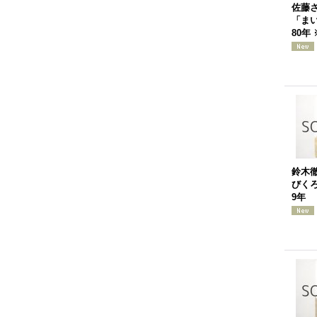
佐藤
「まい
80年
鈴木
びくろ
9年