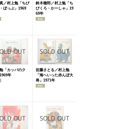
真／村上勉「ちび
鈴木徹郎／村上勉「ち
・ぼっぶ」1969
びくろ・かーしゃ」19
69年
勉「カッパのク
佐藤さとる／村上勉
1969年
「海へいった赤んぼ大
将」1971年