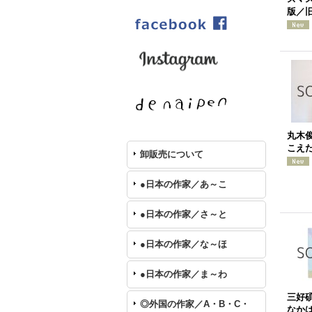
版／
丸木
こえ
卸販売について
●日本の作家／あ～こ
●日本の作家／さ～と
●日本の作家／な～ほ
●日本の作家／ま～わ
三好
◎外国の作家／A・B・C・
なかは