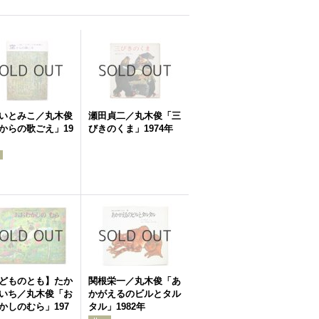
いとみこ／丸木俊
瀬田貞二／丸木俊「三
からの歌ごえ」19
びきのくま」1974年
どものとも】たか
関根栄一／丸木俊「あ
いち／丸木俊「お
かがえるのビルとタル
かしのむら」197
タル」1982年