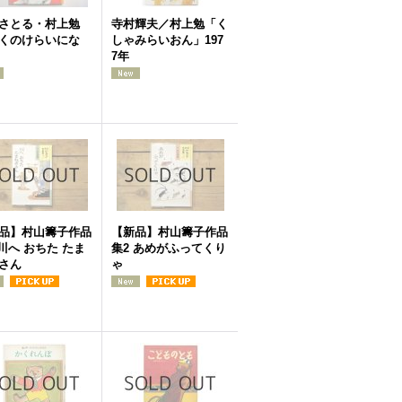
さとる・村上勉
寺村輝夫／村上勉「く
くのけらいにな
しゃみらいおん」197
7年
品】村山籌子作品
【新品】村山籌子作品
 川へ おちた たま
集2 あめがふってくり
さん
ゃ