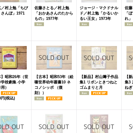
真／村上勉「ちび
佐藤さとる／村上勉
ジョージ・マクドナル
佐藤
さんぼ」1971
「おかあさんのたから
ド／村上勉「かるいか
「ぼ
もの」1977年
るい王女」1973年
れ」
】昭和26年（世
【古本】昭和53年（絵
【新品】村山籌子作品
【新
作学校劇集 小学
噺世界幼年叢書10 ネ
集1 リボンときつねと
集3
年用）
コノシッポ （復
ゴムまりと月
ねぎ
刻））
00円
(税込)