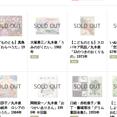
どものとも】真島
大塚勇三／丸木俊「う
【こどものとも】スロ
いぬ
わらべうた」19
みのがくたい」1982
バキア民話／丸木俊
「空
年
「12のつきのおくりも
67年
の」1971年
莉莎子／丸木俊
関根栄一／丸木俊「お
口絵・赤松俊子／装
【こ
の絵本 ロシアの
つかいありさん」199
丁・藤城清冶「グリム
しよ
うた」1984年
0年 ※旧版
童話全集3」1955年
おむ