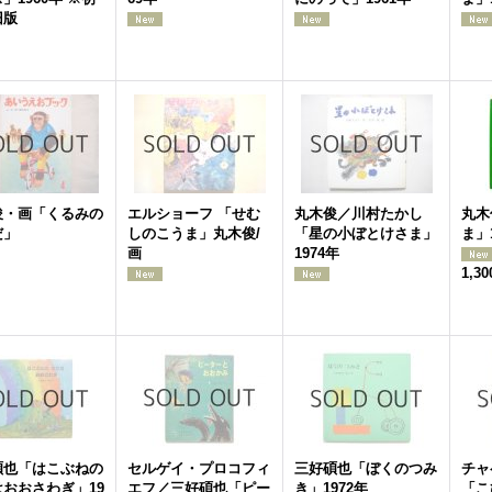
旧版
俊・画「くるみの
エルショーフ 「せむ
丸木俊／川村たかし
丸木
だ」
しのこうま」丸木俊/
「星の小ぼとけさま」
ま」
画
1974年
1,3
碩也「はこぶねの
セルゲイ・プロコフィ
三好碩也「ぼくのつみ
チャ
おおさわぎ」19
エフ／三好碩也「ピー
き」1972年
「こ