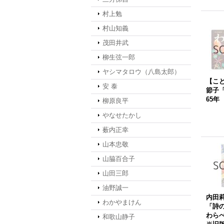
村上勉
村山知義
茂田井武
柳生弦一郎
ヤシマタロウ（八島太郎）
【こ
安 泰
節子「
65年
柳原良平
やなせたかし
薮内正幸
山本忠敬
山脇百合子
山田三郎
油野誠一
内田
わかやまけん
「詩
わらべ
和歌山静子