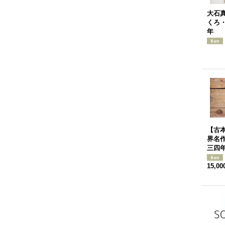
大石
くろ・
年
【古本
界名
三四
15,0