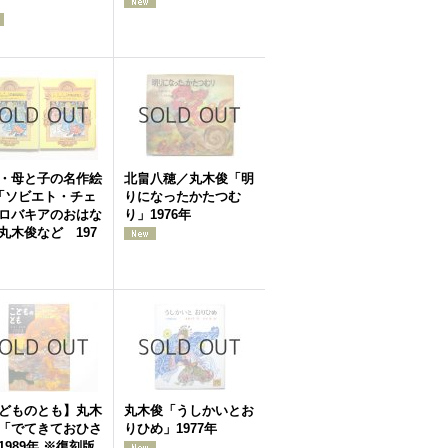
・母と子の名作絵
北畠八穂／丸木俊「明
「ソビエト・チェ
りになったかたつむ
ロバキアのおはな
り」1976年
丸木俊など 197
どものとも】丸木
丸木俊「うしかいとお
「でてきておひさ
りひめ」1977年
1989年 ※復刻版