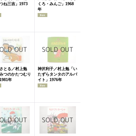
つね三吉」1973
くろ・みんご」1968
年
さとる／村上勉
神沢利子／村上勉「い
みつのかたつむり
たずらタンタのアルバ
1981年
イト」1976年