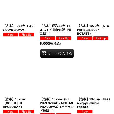
【古本】1975年（はい
【古本】昭和22年（ト
【古本】1970年（КТО
いろのおおかみ）
ルストイ 動物の話（普
РАНЬШЕ BCEX
及版））
ВСТАЁТ）
5,000
円
(税込)
カートに入れる
【古本】1973年
【古本】1977年（NIE
【古本】1973年（Катя
（СОЛНЦЕ B
PRZESZKADZAICIE MI
в игрушечном
ПРОВОДАХ）
PRACOWAĆ（ポーラン
городе）
ド語版））