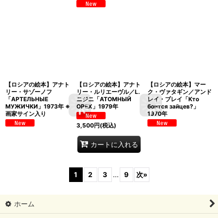
【ロシアの絵本】アナト
【ロシアの絵本】アナト
【ロシアの絵本】マー
リー・サゾーノフ
リー・ルリエーヴル／L.
ク・ヴァタギン／アンド
「АРТЕЛЬНЫЕ
ニジニ「АТОМНЫЙ
レイ・ブレイ「Кто
МУЖИЧКИ」1973年 ※
ОРЕХ」1979年
боится зайцев?」
画家サイン入り
1970年
3,500
円
(税込)
カートに入れる
1
2
3
...
9
次
»
ホーム