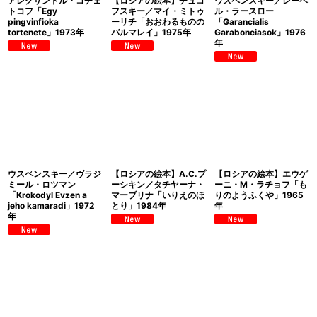
アレクサンドル・コチェ
【ロシアの絵本】チュコ
ウスペンスキー／レーベ
トコフ「Egy
フスキー／マイ・ミトゥ
ル・ラースロー
pingvinfioka
ーリチ「おおわるものの
「Garancialis
tortenete」1973年
バルマレイ」1975年
Garabonciasok」1976
年
ウスペンスキー／ヴラジ
【ロシアの絵本】A.C.プ
【ロシアの絵本】エウゲ
ミール・ロツマン
ーシキン／タチヤーナ・
ーニ・M・ラチョフ「も
「Krokodyl Evzen a
マーブリナ「いりえのほ
りのようふくや」1965
jeho kamaradi」1972
とり」1984年
年
年