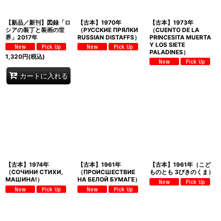
【新品／新刊】図録「ロ
【古本】1970年
【古本】1973年
シアの装丁と装画の世
（РУССКИЕ ПРЯЛКИ
（CUENTO DE LA
界」2017年
RUSSIAN DISTAFFS）
PRINCESITA MUERTA
Y LOS SIETE
PALADINES）
1,320
円
(税込)
カートに入れる
【古本】1974年
【古本】1961年
【古本】1961年（こど
（СОЧИНИ СТИХИ,
（ПРОИСШЕСТВИЕ
ものとも 3びきのくま）
МАШИНА!）
НА БЕЛОЙ БУМАГЕ）