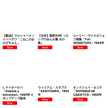
【新品】マルシャーク／
【古本】昭和30年 （ロ
ユーリー・ヴァスネツォ
レーベデフ「こねこのお
シアのみんわ集 火の
フ画集「Yuri
ひげちゃん」
鳥）
VASNETSOV」1984年
L.マイオーロバ
ウィリアム・スタブス
オンドジェイ・セコラ
「Kolykok a
「KASHTANKA」1965
「МУРАВЬИ НЕ
ketrecben」1980年 ※
年
СДАЮТСЯ」1966年
ポップアップ絵本