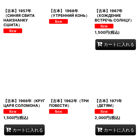
【古本】1957年
【古本】 1968年
【古本】1967年
（СИНЯЯ СВИТА
（УТРЕННИЙ КОНЬ）
（ХОЖДЕНИЕ
НАИЗНАНКУ
ВСТРЕЧЬ СОЛНЦУ）
СШИТА）
1,500
円
(税込)
カートに入れる
【古本】1966年（КРУГ
【古本】1962年（ТРИ
【古本】1971年
ЦАРЯ СОЛОМОНА）
ПОВЕСТИ）
（ДЕТЯМ）
1,500
円
(税込)
2,000
円
(税込)
カートに入れる
カートに入れる