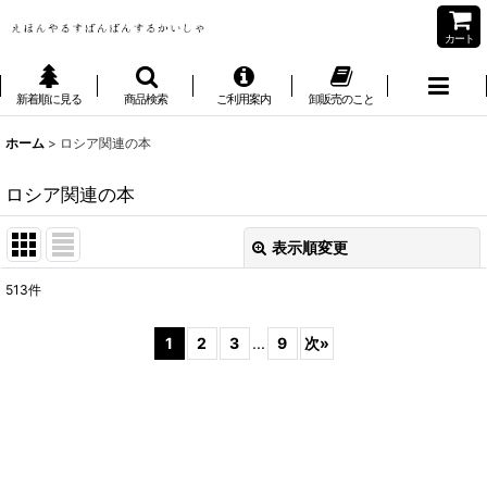
カート
新着順に見る
商品検索
ご利用案内
卸販売のこと
ホーム
>
ロシア関連の本
ロシア関連の本
表示順変更
閉じる
513
件
表示数
:
1
2
3
...
9
次
»
並び順
:
絞り込む