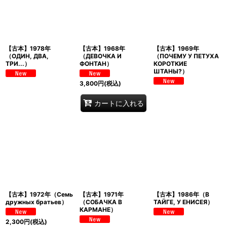
【古本】1978年
【古本】1968年
【古本】1969年
（ОДИН, ДВА,
（ДЕВОЧКА И
（ПОЧЕМУ У ПЕТУХА
ТРИ...）
ФОНТАН）
КОРОТКИЕ
ШТАНЫ?）
3,800
円
(税込)
カートに入れる
【古本】1972年（Семь
【古本】1971年
【古本】1986年（В
дружных братьев）
（СОБАЧКА В
ТАЙГЕ, У ЕНИСЕЯ）
КАРМАНЕ）
2,300
円
(税込)