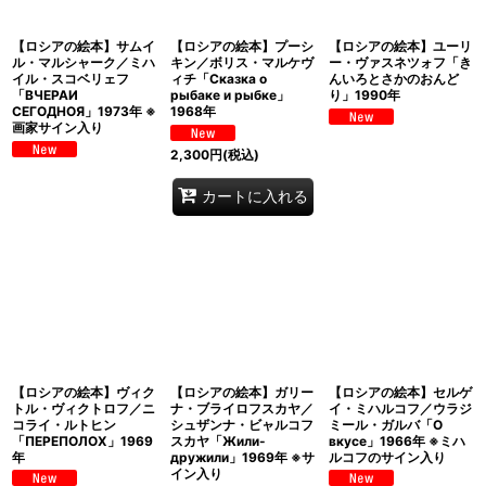
【ロシアの絵本】サムイ
【ロシアの絵本】プーシ
【ロシアの絵本】ユーリ
ル・マルシャーク／ミハ
キン／ボリス・マルケヴ
ー・ヴァスネツォフ「き
イル・スコベリェフ
ィチ「Сказка о
んいろとさかのおんど
「ВЧЕРАИ
рыбаке и рыбке」
り」1990年
СЕГОДНОЯ」1973年 ※
1968年
画家サイン入り
2,300
円
(税込)
カートに入れる
【ロシアの絵本】ヴィク
【ロシアの絵本】ガリー
【ロシアの絵本】セルゲ
トル・ヴィクトロフ／ニ
ナ・ブライロフスカヤ／
イ・ミハルコフ／ウラジ
コライ・ルトヒン
シュザンナ・ビャルコフ
ミール・ガルバ「О
「ПЕРЕПОЛОХ」1969
スカヤ「Жили-
вкусе」1966年 ※ミハ
年
дружили」1969年 ※サ
ルコフのサイン入り
イン入り