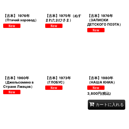
【古本】 1976年
【古本】1975年（ぬす
【古本】1976年
（Птичий хоровод）
まれたおひさま）
（ЗАПИСКИ
ДЕТСКОГО ПОЭТА）
【古本】1960年
【古本】1973年
【古本】1980年
（Джельсомино в
（ГЛОБУС）
（НАША КНИА）
Стране Лжецов）
3,800
円
(税込)
カートに入れる